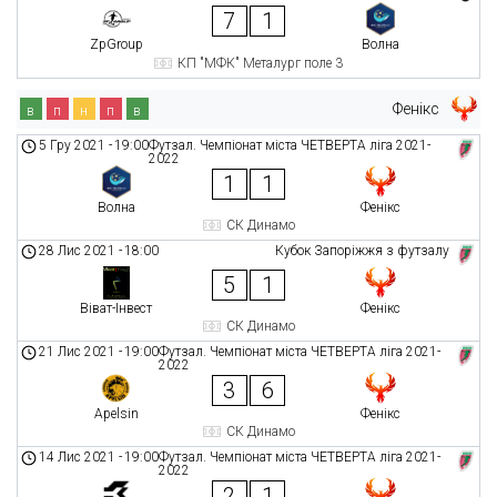
7
1
ZpGroup
Волна
КП "МФК" Металург поле 3
Фенікс
в
п
н
п
в
5 Гру 2021
-
19:00
Футзал. Чемпіонат міста ЧЕТВЕРТА ліга 2021-
2022
1
1
Волна
Фенікс
СК Динамо
28 Лис 2021
-
18:00
Кубок Запоріжжя з футзалу
5
1
Віват-Інвест
Фенікс
СК Динамо
21 Лис 2021
-
19:00
Футзал. Чемпіонат міста ЧЕТВЕРТА ліга 2021-
2022
3
6
Apelsin
Фенікс
СК Динамо
14 Лис 2021
-
19:00
Футзал. Чемпіонат міста ЧЕТВЕРТА ліга 2021-
2022
2
1