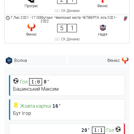
Прогрес
Фенікс
СК Динамо
7 Лис 2021
-
17:00
Футзал. Чемпіонат міста ЧЕТВЕРТА ліга 2021-
2022
5
1
Фенікс
Надія
СК Динамо
Волна
Фенікс
Гол
8'
1:0
Башинський Максим
Жовта картка
16'
Бут Ігор
20'
Гол
1:1