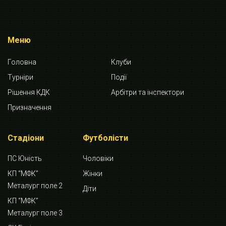
Меню
Головна
Клуби
Турніри
Події
Рішення КДК
Арбітри та інспектори
Призначення
Стадіони
Футболісти
ПС Юність
Чоловіки
КП “МФК”
Жінки
Металург поле 2
Діти
КП “МФК”
Металург поле 3