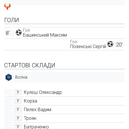
ГОЛИ
Гол
8'
Башинський Максим
Гол
20'
Позенські Сергій
СТАРТОВІ СКЛАДИ
Волна
Кулєш Олександр
У
Корза
У
Пелех Вадим
У
Троян
У
Батраченко
У