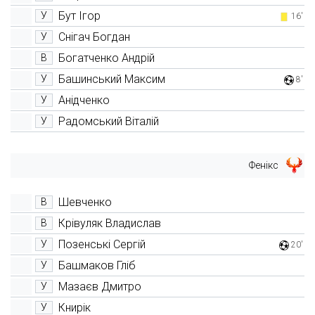
Бут Ігор
У
16'
Снігач Богдан
У
Богатченко Андрій
В
Башинський Максим
У
8'
Анідченко
У
Радомський Віталій
У
Фенікс
Шевченко
В
Крівуляк Владислав
В
Позенські Сергій
У
20'
Башмаков Гліб
У
Мазаєв Дмитро
У
Книрік
У