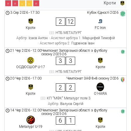
Кроти
п
п
н
н
п
3 Сер 2026
-
17:30
Кубок Єдності 2026
2
12
Кроти
FC Iron
НТБ МЕТАЛУРГ
Арбітр:
Ісаєв Антон
Асистент арбітра 1:
Марцифей Тимофій
Асистент арбітра 2:
Годовіков Іван
21 Чер 2026
-
12:00
Чемпіонат Запорізької області з футболу
сезону 2025-26
3
3
ОСДЮСШОР U-17
Кроти
НТБ МЕТАЛУРГ
20 Чер 2026
-
17:00
Чемпіонат ЗАФ 8×8 сезону 2026
2
2
Кроти
O`HARA
КП "МФК" Металург поле 3
Арбітр:
Валуєв Сергій
14 Чер 2026
-
12:00
Чемпіонат Запорізької області з футболу
сезону 2025-26
6
1
Металург U-19
Кроти