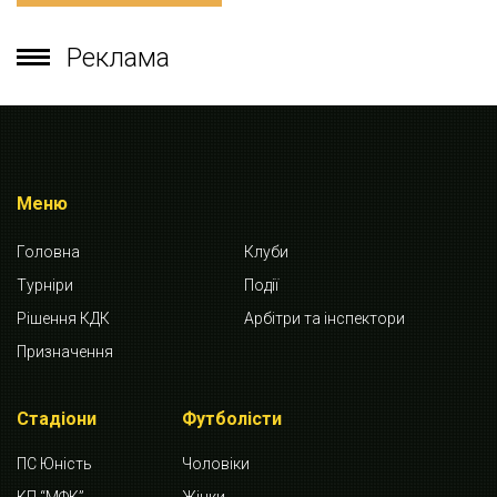
Реклама
Меню
Головна
Клуби
Турніри
Події
Рішення КДК
Арбітри та інспектори
Призначення
Стадіони
Футболісти
ПС Юність
Чоловіки
КП “МФК”
Жінки