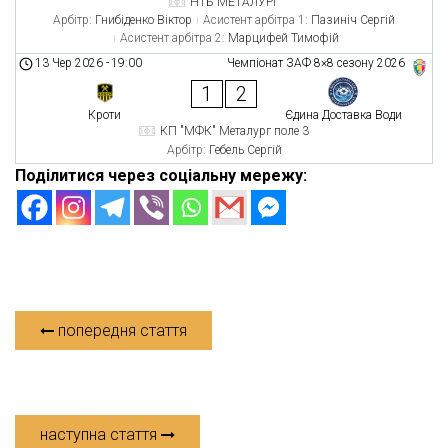
НТБ МЕТАЛУРГ
Арбітр:
Гнибіденко Віктор
Асистент арбітра 1:
Пазиніч Сергій
Асистент арбітра 2:
Марцифей Тимофій
13 Чер 2026
-
19:00
Чемпіонат ЗАФ 8×8 сезону 2026
1
2
Кроти
Єдина Доставка Води
КП "МФК" Металург поле 3
Арбітр:
Гебель Сергій
Поділитися через соціальну мережу:
попередня стаття
наступна стаття