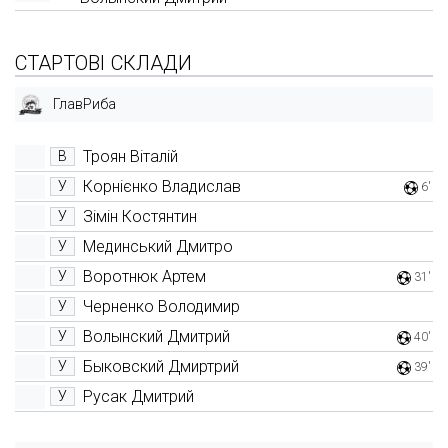
СТАРТОВІ СКЛАДИ
ГлавРиба
Троян Віталій
В
Корнієнко Владислав
У
6'
Зімін Костянтин
У
Мединський Дмитро
У
Воротнюк Артем
У
31'
Черненко Володимир
У
Волынский Дмитрий
У
40'
Быковский Дмиртрий
У
39'
Русак Дмитрий
У