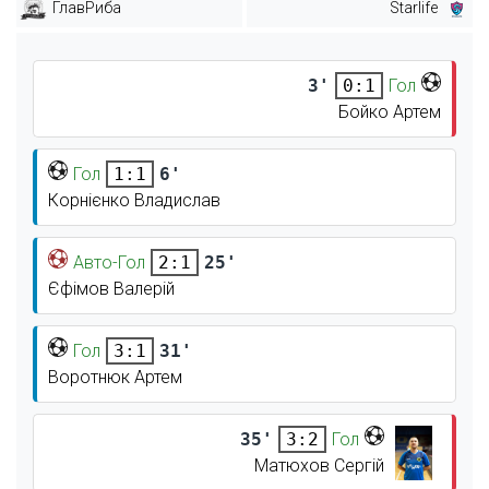
ГлавРиба
Starlife
3'
Гол
0:1
Бойко Артем
Гол
6'
1:1
Корнієнко Владислав
Авто-Гол
25'
2:1
Єфімов Валерій
Гол
31'
3:1
Воротнюк Артем
35'
Гол
3:2
Матюхов Сергій