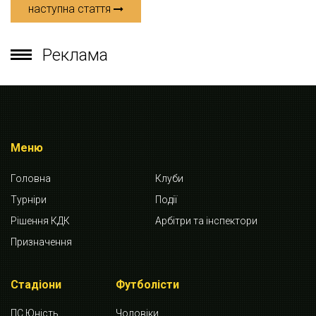
наступна стаття
Реклама
Меню
Головна
Клуби
Турніри
Події
Рішення КДК
Арбітри та інспектори
Призначення
Стадіони
Футболісти
ПС Юність
Чоловіки