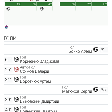
15'
30'
45'
60'
75'
90'
ГОЛИ
Гол
3'
Бойко Артем
Гол
6'
Корнієнко Владислав
Авто-Гол
25'
Єфімов Валерій
Гол
31'
Воротнюк Артем
Гол
35'
Матюхов Сергій
Гол
39'
Быковский Дмиртрий
Гол
40'
Волынский Дмитрий