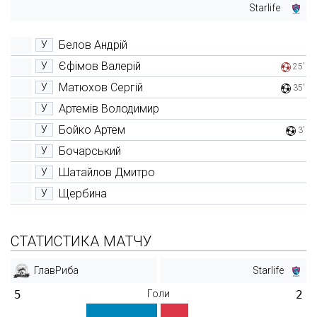
Starlife
Белов Андрій
У
Єфімов Валерій
У
25'
Матюхов Сергій
У
35'
Артемів Володимир
У
Бойко Артем
У
3'
Бочарський
У
Шатайлов Дмитро
У
Щербина
У
СТАТИСТИКА МАТЧУ
ГлавРиба
Starlife
5
Голи
2