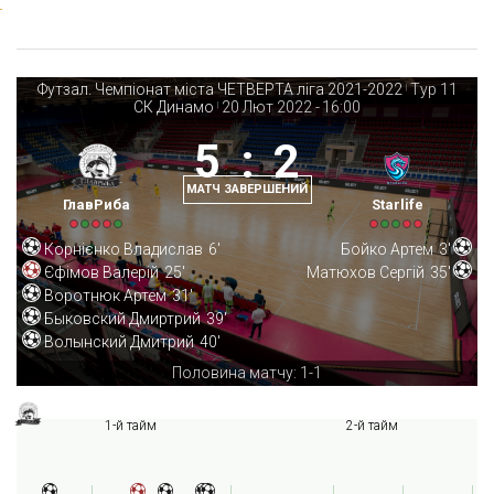
Футзал. Чемпіонат міста ЧЕТВЕРТА ліга 2021-2022
Тур 11
|
СК Динамо
20 Лют 2022
-
16:00
|
5
:
2
МАТЧ ЗАВЕРШЕНИЙ
ГлавРиба
Starlife
Корнієнко Владислав
6'
Бойко Артем
3'
Єфімов Валерій
25'
Матюхов Сергій
35'
Воротнюк Артем
31'
Быковский Дмиртрий
39'
Волынский Дмитрий
40'
Половина матчу: 1-1
1-й тайм
2-й тайм