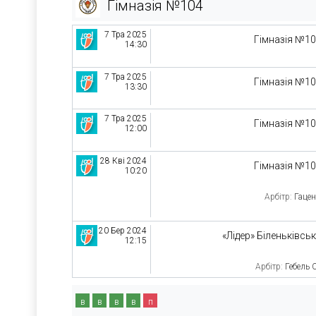
Гімназія №104
7 Тра 2025
Гімназія №1
14:30
7 Тра 2025
Гімназія №1
13:30
7 Тра 2025
Гімназія №1
12:00
28 Кві 2024
Гімназія №1
10:20
Арбітр:
Гацен
20 Бер 2024
«Лідер» Біленьківсь
12:15
Арбітр:
Гебель 
в
в
в
в
п