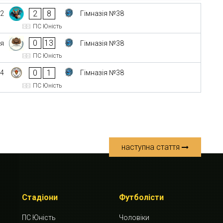
2
8
92
Гімназія №38
ПС Юність
0
13
ія
Гімназія №38
ПС Юність
0
1
04
Гімназія №38
ПС Юність
наступна стаття
Стадіони
Футболісти
ПС Юність
Чоловіки