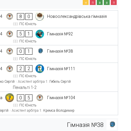
н
п
в
в
п
8
0
04
Новоолександрівська гімназія
ПС Юність
5
1
04
Гімназія №92
ПС Юність
0
1
04
Гімназія №38
ПС Юність
2
2
04
Гімназія №111
ПС Юність
ко Сергій
Асистент арбітра 1:
Гебель Сергій
Пенальті 1-2
0
5
ка
Гімназія №104
ПС Юність
Сергій
Асистент арбітра 1:
Кремса Володимир
Гімназія №38