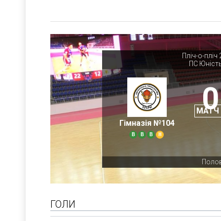
Пліч-о-пліч 
ПС Юніст
0
МАТЧ
Гімназія №104
В
В
В
Н
Полов
ГОЛИ