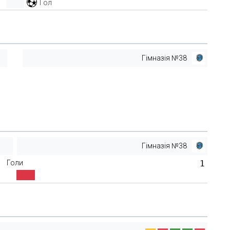
Гол
Гімназія №38
Гімназія №38
Голи
1