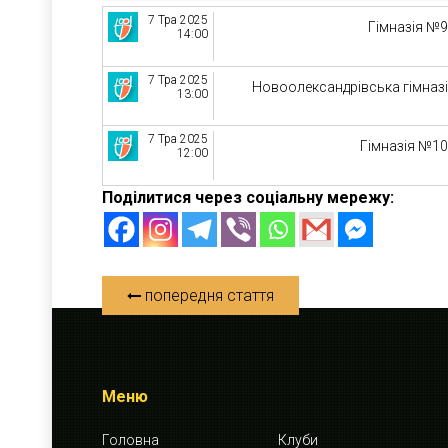
7 Тра 2025
Гімназія №
14:00
7 Тра 2025
Новоолександрівська гімназ
13:00
7 Тра 2025
Гімназія №1
12:00
Поділитися через соціальну мережу:
попередня стаття
Меню
Головна
Клуби