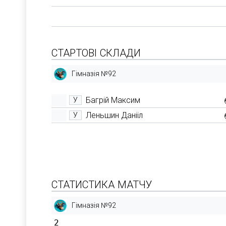
СТАРТОВІ СКЛАДИ
Гімназія №92
Багрій Максим
У
Леньшин Данііл
У
СТАТИСТИКА МАТЧУ
Гімназія №92
2