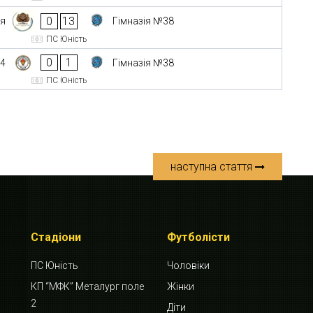
0
13
ія
Гімназія №38
ПС Юність
0
1
04
Гімназія №38
ПС Юність
наступна стаття
Стадіони
Футболісти
ПС Юність
Чоловіки
КП “МФК” Металург поле
Жінки
2
Діти