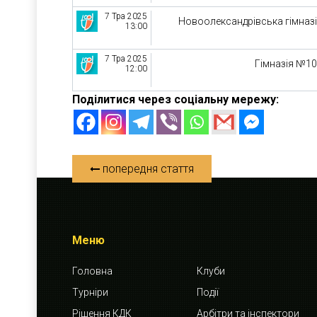
7 Тра 2025
Новоолександрівська гімназ
13:00
7 Тра 2025
Гімназія №1
12:00
Поділитися через соціальну мережу:
попередня стаття
Меню
Головна
Клуби
Турніри
Події
Рішення КДК
Арбітри та інспектори