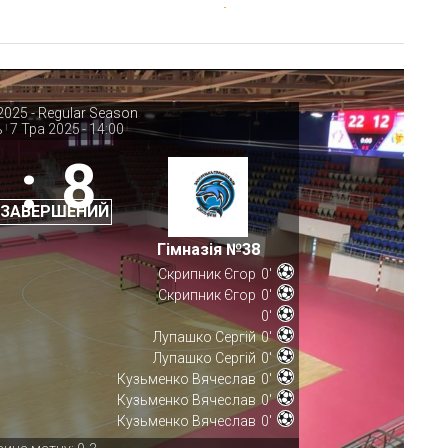
2025 - Regular Season
ь
7 Тра 2025
-
14:00
|
:
8
 ЗАВЕРШЕНИЙ
Гімназія №38
Скрипник Єгор
0'
Скрипник Єгор
0'
0'
Лупашко Сергій
0'
Лупашко Сергій
0'
Кузьменко Вячеслав
0'
Кузьменко Вячеслав
0'
Кузьменко Вячеслав
0'