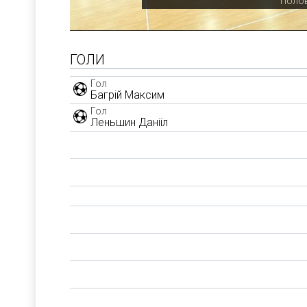
Полов
ГОЛИ
Гол
Багрій Максим
Гол
Леньшин Данііл