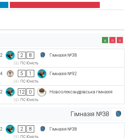
в
п
п
2
8
92
Гімназія №38
ПС Юність
5
1
04
Гімназія №92
ПС Юність
12
0
92
Новоолександрівська гімназія
ПС Юність
Гімназія №38
2
8
92
Гімназія №38
ПС Юність