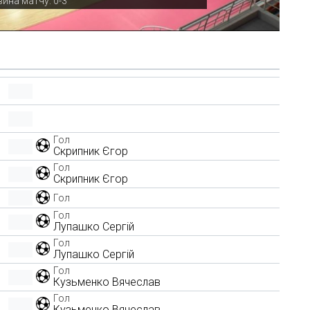
ина матчу: 0-3
Гол
Скрипник Єгор
Гол
Скрипник Єгор
Гол
Гол
Лупашко Сергій
Гол
Лупашко Сергій
Гол
Кузьменко Вячеслав
Гол
Кузьменко Вячеслав