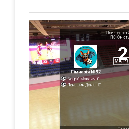
Пліч-о-пліч 
ПС Юніст
2
МАТЧ
Гімназія №92
Багрій Максим
0'
Леньшин Данііл
0'