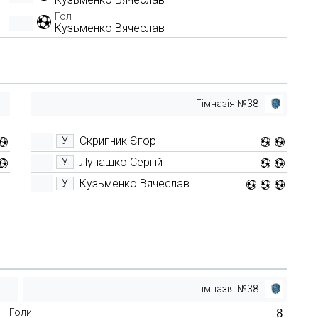
Гол
Кузьменко Вячеслав
Гімназія №38
Скрипник Єгор
У
Лупашко Сергій
У
Кузьменко Вячеслав
У
Гімназія №38
Голи
8