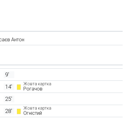
саєв Антон
9'
Жовта картка
14'
Рогачов
25'
Жовта картка
28'
Огністий