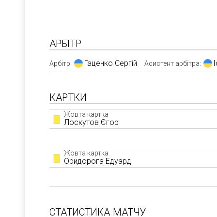
АРБІТР
Гаценко Сергій
І
Арбітр:
Асистент арбітра:
КАРТКИ
Жовта картка
Лоскутов Єгор
Жовта картка
Оридорога Едуард
СТАТИСТИКА МАТЧУ