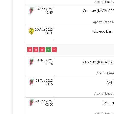
Арбітр:
Ісаєв
14 Тра 2022
Динамо (КАРА-ДА
12:45
Арбітр:
Ісаєв 
20 Лют 2022
Колесо Цен
14:00
п
п
п
в
п
4 Чер 2022
Динамо (КАРА-ДА
11:30
Арбітр:
Гаце
28 Тра 2022
АРП
10:15
Арбітр:
Ісаєв
21 Тра 2022
Манга
09:00
Арбітр:
Ісаєв