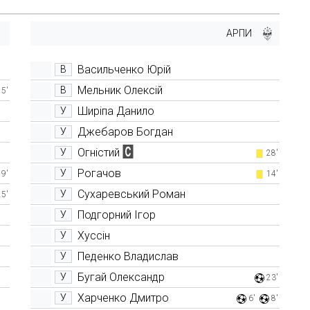
АРПИ
Васильченко Юрій
В
Мельник Олексій
В
15'
Ширіпа Данило
У
Джебаров Богдан
У
Огністий
У
28'
Рогачов
У
9'
14'
Сухаревський Роман
У
25'
Подгорний Ігор
У
Хуссін
У
Педенко Владислав
У
Бугай Олександр
У
23'
Харченко Дмитро
У
6'
8'