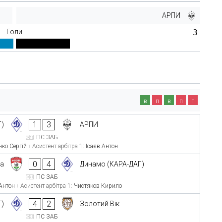
АРПИ
Голи
3
в
п
в
п
п
1
3
Г)
АРПИ
ПС ЗАБ
нко Сергій
Асистент арбітра 1:
Ісаєв Антон
0
4
ta
Динамо (КАРА-ДАГ)
ПС ЗАБ
 Антон
Асистент арбітра 1:
Чистяков Кирило
4
2
Г)
Золотий Вік
ПС ЗАБ