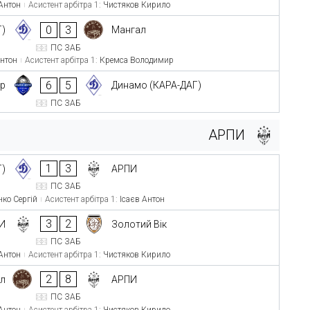
 Антон
Асистент арбітра 1:
Чистяков Кирило
0
3
Г)
Мангал
ПС ЗАБ
Антон
Асистент арбітра 1:
Кремса Володимир
6
5
тр
Динамо (КАРА-ДАГ)
ПС ЗАБ
АРПИ
1
3
Г)
АРПИ
ПС ЗАБ
нко Сергій
Асистент арбітра 1:
Ісаєв Антон
3
2
И
Золотий Вік
ПС ЗАБ
 Антон
Асистент арбітра 1:
Чистяков Кирило
2
8
л
АРПИ
ПС ЗАБ
 Антон
Асистент арбітра 1:
Чистяков Кирило