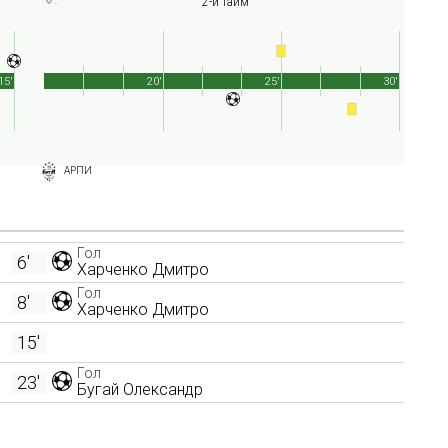
2-й тайм
15'
20'
25'
30'
АРПИ
Гол
6'
Харченко Дмитро
Гол
8'
Харченко Дмитро
15'
Гол
23'
Бугай Олександр