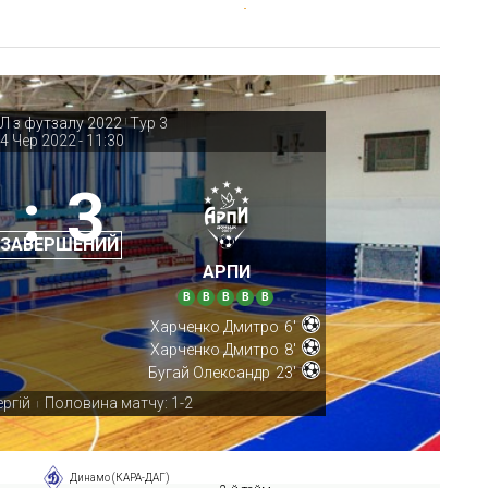
Л з футзалу 2022
Тур 3
|
4 Чер 2022
-
11:30
:
3
 ЗАВЕРШЕНИЙ
АРПИ
В
В
В
В
В
Харченко Дмитро
6'
Харченко Дмитро
8'
Бугай Олександр
23'
ергій
Половина матчу: 1-2
|
Динамо (КАРА-ДАГ)