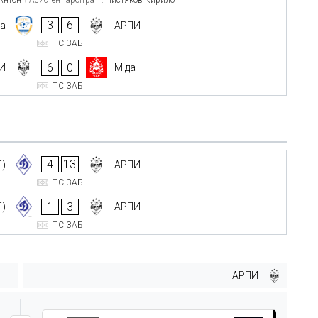
3
6
ма
АРПИ
ПС ЗАБ
6
0
И
Міда
ПС ЗАБ
4
13
Г)
АРПИ
ПС ЗАБ
1
3
Г)
АРПИ
ПС ЗАБ
АРПИ