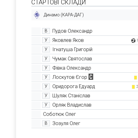
СТАРТОВІ СКЛАДИ
Динамо (КАРА-ДАГ)
Пудов Олександр
В
Яковлев Яков
У
Ігнатуша Григорій
У
Чумак Святослав
У
Фівка Олександр
У
Лоскутов Єгор
У
Оридорога Едуард
У
Шуляк Станіслав
У
Орляк Владислав
У
Соботюк Олег
Зозуля Олег
В