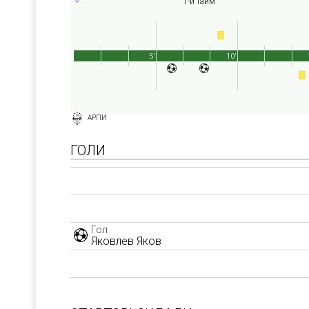
1-й тайм
5'
10'
АРПИ
ГОЛИ
Гол
Яковлев Яков