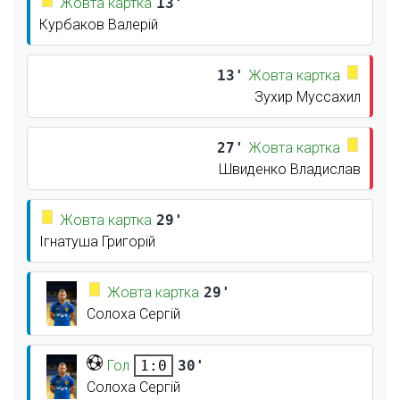
Жовта картка
13'
Курбаков Валерій
13'
Жовта картка
Зухир Муссахил
27'
Жовта картка
Швиденко Владислав
Жовта картка
29'
Ігнатуша Григорій
Жовта картка
29'
Солоха Сергій
Гол
30'
1:0
Солоха Сергій