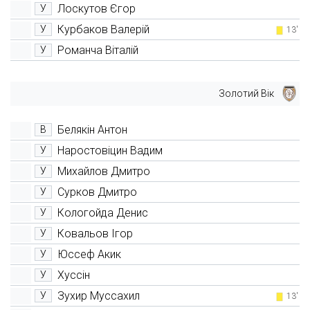
Лоскутов Єгор
У
Курбаков Валерій
У
13'
Романча Віталій
У
Золотий Вік
Белякін Антон
В
Наростовіцин Вадим
У
Михайлов Дмитро
У
Сурков Дмитро
У
Кологойда Денис
У
Ковальов Ігор
У
Юссеф Акик
У
Хуссін
У
Зухир Муссахил
У
13'