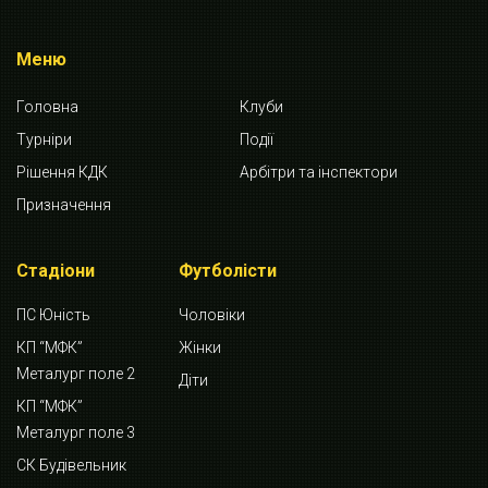
Меню
Головна
Клуби
Турніри
Події
Рішення КДК
Арбітри та інспектори
Призначення
Стадіони
Футболісти
ПС Юність
Чоловіки
КП “МФК”
Жінки
Металург поле 2
Діти
КП “МФК”
Металург поле 3
СК Будівельник