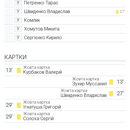
Петренко Тарас
У
Швиденко Владислав
У
27'
Комлик
У
Хомутов Микита
У
Сергієнко Кирило
У
КАРТКИ
Жовта картка
13'
Курбаков Валерій
Жовта картка
13'
Зухир Муссахил
Жовта картка
27'
Швиденко Владислав
Жовта картка
29'
Ігнатуша Григорій
Жовта картка
29'
Солоха Сергій