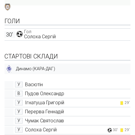
ГОЛИ
Гол
30'
Солоха Сергій
СТАРТОВІ СКЛАДИ
Динамо (КАРА-ДАГ)
Васютін
У
Пудов Олександр
В
Ігнатуша Григорій
У
29'
Перерва Геннадій
У
Чумак Святослав
У
Солоха Сергій
У
30'
29'