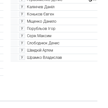
Калінічев Даніїл
У
Коньков Євген
У
Міщенко Данило
У
Порубльов Ігор
У
Сєрік Максим
У
Слободнюк Денис
У
Швидкій Артем
У
Шрамко Владислав
У