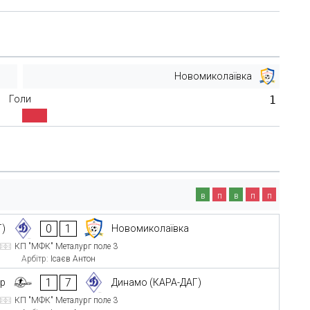
Новомиколаївка
Голи
1
в
п
в
п
п
0
1
Г)
Новомиколаївка
КП "МФК" Металург поле 3
Арбітр:
Ісаєв Антон
1
7
up
Динамо (КАРА-ДАГ)
КП "МФК" Металург поле 3