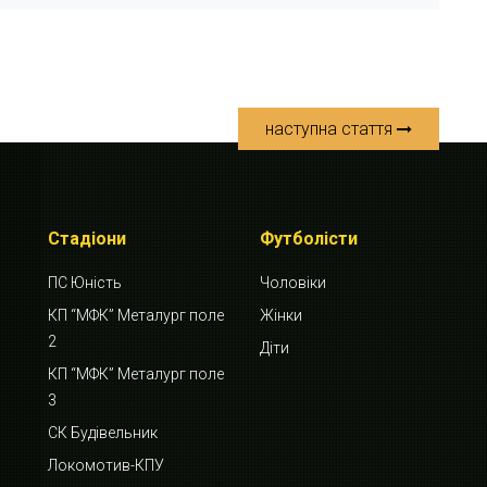
наступна стаття
Стадіони
Футболісти
ПС Юність
Чоловіки
КП “МФК” Металург поле
Жінки
2
Діти
КП “МФК” Металург поле
3
СК Будівельник
Локомотив-КПУ