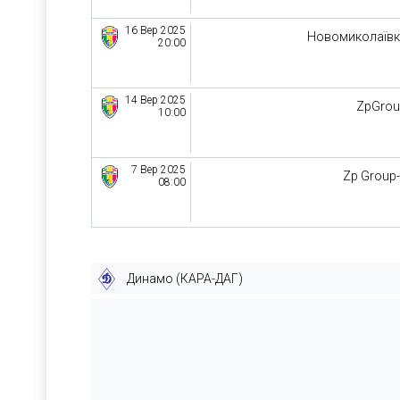
16 Вер 2025
Новомиколаїв
20:00
14 Вер 2025
ZpGro
10:00
7 Вер 2025
Zp Group
08:00
Динамо (КАРА-ДАГ)