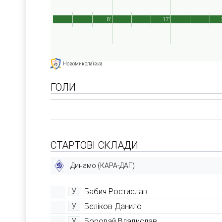
8'
17'
Новомиколаївка
ГОЛИ
СТАРТОВІ СКЛАДИ
Динамо (КАРА-ДАГ)
Бабич Ростислав
У
Бєліков Данило
У
Бородай Владислав
У