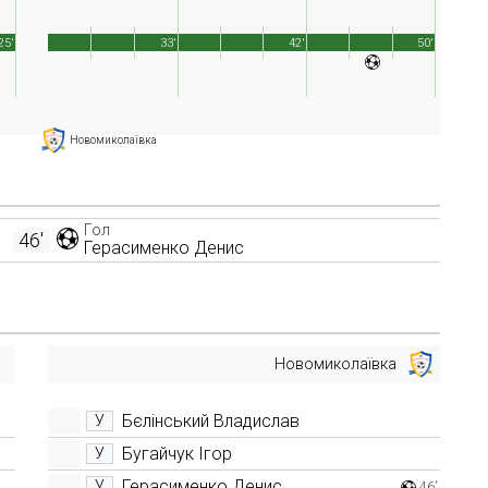
25'
33'
42'
50'
Новомиколаївка
Гол
46'
Герасименко Денис
Новомиколаївка
Бєлінський Владислав
У
Бугайчук Ігор
У
Герасименко Денис
У
46'