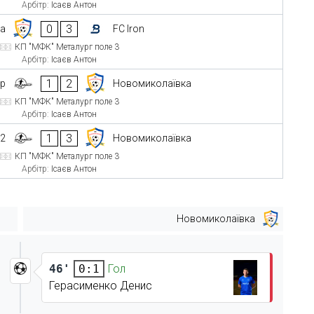
Арбітр:
Ісаєв Антон
0
3
ка
FC Iron
КП "МФК" Металург поле 3
Арбітр:
Ісаєв Антон
1
2
up
Новомиколаївка
КП "МФК" Металург поле 3
Арбітр:
Ісаєв Антон
1
3
-2
Новомиколаївка
КП "МФК" Металург поле 3
Арбітр:
Ісаєв Антон
Новомиколаївка
46'
Гол
0:1
Герасименко Денис