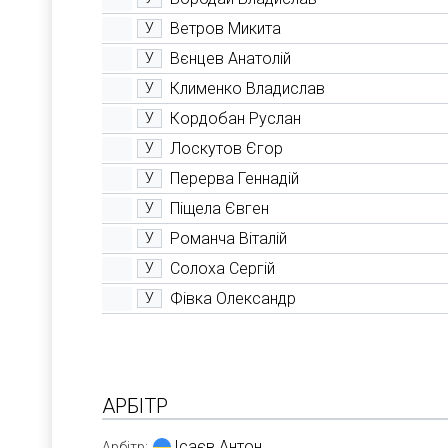
Ветров Микита
У
Вєнцев Анатолій
У
Клименко Владислав
У
Кордобан Руслан
У
Лоскутов Єгор
У
Перерва Геннадій
У
Піщела Євген
У
Романча Віталій
У
Солоха Сергій
У
Фівка Олександр
У
АРБІТР
Ісаєв Антон
Арбітр: