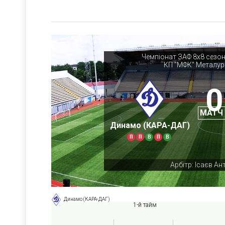
Чемпіонат ЗАФ 8х8 сезон
КП "МФК" Металур
0
МАТЧ
Динамо (КАРА-ДАГ)
П
П
В
П
В
Арбітр: Ісаєв Ан
Динамо (КАРА-ДАГ)
1-й тайм