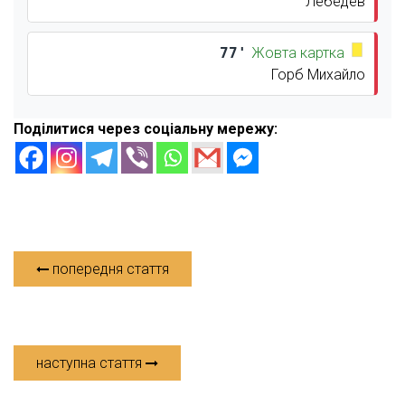
Лебедев
77'
Жовта картка
Горб Михайло
Поділитися через соціальну мережу:
попередня стаття
наступна стаття