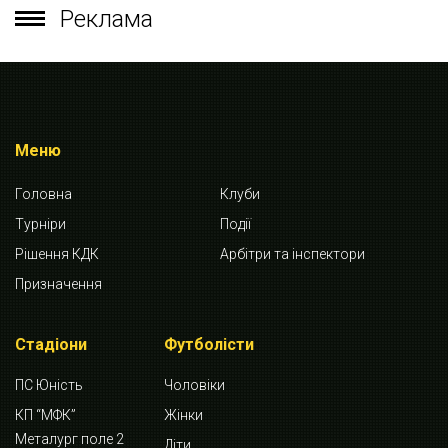
Реклама
Меню
Головна
Клуби
Турніри
Події
Рішення КДК
Арбітри та інспектори
Призначення
Стадіони
Футболісти
ПС Юність
Чоловіки
КП “МФК”
Жінки
Металург поле 2
Діти