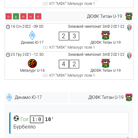
КП "МФК" Металург поле 1
ДЮФК Титан U-19
п
в
п
п
п
16 Січ 2022
-
09:00
Зимовий чемпіонат ЗАФ 2021-22
2
3
Динамо Ю-17
ДЮФК Титан U-19
КП "МФК" Металург поле 1
25 Гру 2021
-
12:30
Зимовий чемпіонат ЗАФ 2021-22
4
2
Металург U-16
ДЮФК Титан U-19
КП "МФК" Металург поле 1
Динамо Ю-17
ДЮФК Титан U-19
Гол
10'
1:0
Бурбелло