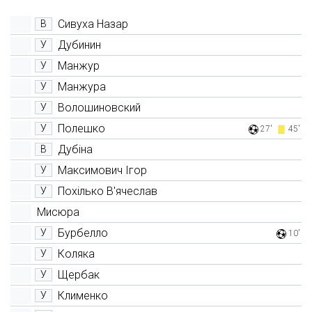
Сивуха Назар
В
Дубинин
У
Манжур
У
Манжура
У
Волошиновский
У
Полешко
У
27'
45'
Дубіна
В
Максимович Ігор
У
Похілько В'ячеслав
У
Мисюра
Бурбелло
У
10'
Коляка
У
Щербак
У
Клименко
У