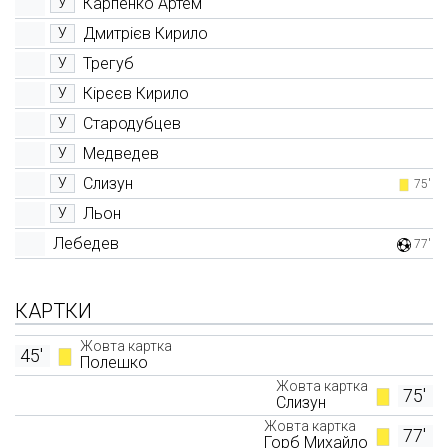
Карпенко Артем
У
Дмитрієв Кирило
У
Трегуб
У
Кірєєв Кирило
У
Стародубцев
У
Медведев
У
Слизун
У
75'
Льон
У
Лебедев
77'
КАРТКИ
Жовта картка
45'
Полешко
Жовта картка
75'
Слизун
Жовта картка
77'
Горб Михайло