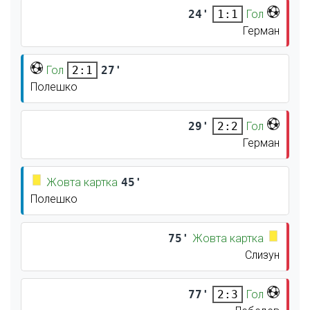
24'
Гол
1:1
Герман
Гол
27'
2:1
Полешко
29'
Гол
2:2
Герман
Жовта картка
45'
Полешко
75'
Жовта картка
Слизун
77'
Гол
2:3