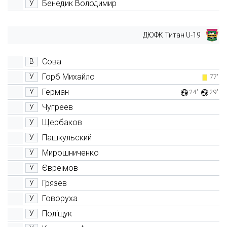
Бенедик Володимир
У
ДЮФК Титан U-19
Сова
В
Горб Михайло
У
77'
Герман
У
24'
29'
Чугреев
У
Щербаков
У
Пашкульский
У
Мирошниченко
У
Євреїмов
У
Грязев
У
Говоруха
У
Поліщук
У