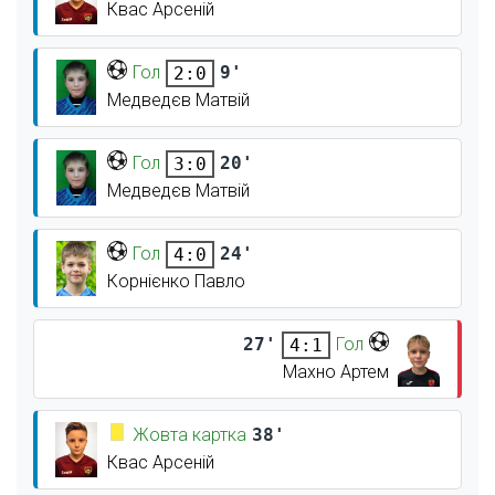
Квас Арсеній
Гол
9'
2:0
Медведєв Матвій
Гол
20'
3:0
Медведєв Матвій
Гол
24'
4:0
Корнієнко Павло
27'
Гол
4:1
Махно Артем
Жовта картка
38'
Квас Арсеній