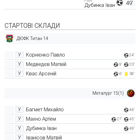
49'
Дубинка Іван
СТАРТОВІ СКЛАДИ
ДЮФК Титан 14
Корнієнко Павло
У
24'
Медведєв Матвій
У
9'
20'
Квас Арсеній
У
6'
38'
Металург 15(1)
Багмет Михайло
У
46'
Махно Артем
У
27'
45'
Дубинка Іван
У
49'
Іванісов Матвій
У