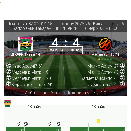
Чемпіонат ЗАФ 2014-15 р.н. сезону 2025-26 - Вища ліга
Тур 6
|
Запорізький академічний ліцей № 31
6 Чер 2026
-
11:00
|
4
:
4
МАТЧ ЗАВЕРШЕНИЙ
ДЮФК Титан 14
Металург 15(1)
Квас Арсеній
6'
Махно Артем
27'
Медведєв Матвій
9'
Махно Артем
45'
Медведєв Матвій
20'
Багмет Михайло
46'
Корнієнко Павло
24'
Дубинка Іван
49'
Арбітр: Ісаєв Антон
Половина матчу: 4-0
|
1-й тайм
2-й тайм
8'
17'
25'
33'
42'
50'