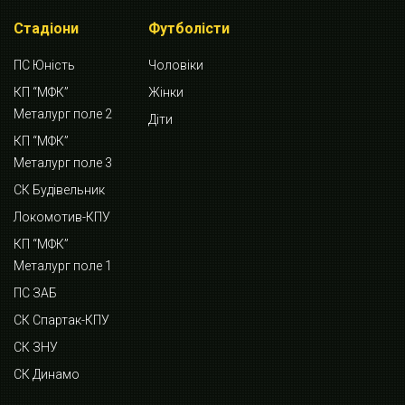
Стадіони
Футболісти
ПС Юність
Чоловіки
КП “МФК”
Жінки
Металург поле 2
Діти
КП “МФК”
Металург поле 3
СК Будівельник
Локомотив-КПУ
КП “МФК”
Металург поле 1
ПС ЗАБ
СК Спартак-КПУ
СК ЗНУ
СК Динамо