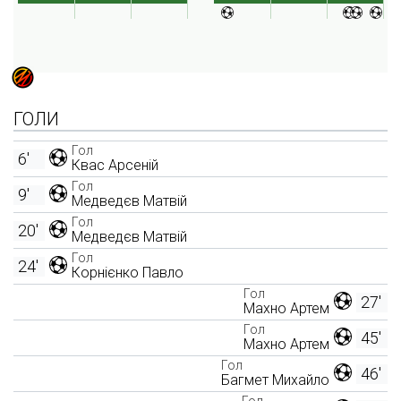
ГОЛИ
Гол
6'
Квас Арсеній
Гол
9'
Медведєв Матвій
Гол
20'
Медведєв Матвій
Гол
24'
Корнієнко Павло
Гол
27'
Махно Артем
Гол
45'
Махно Артем
Гол
46'
Багмет Михайло
Гол