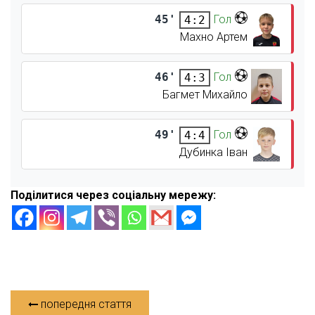
45'
Гол
4:2
Махно Артем
46'
Гол
4:3
Багмет Михайло
49'
Гол
4:4
Дубинка Іван
Поділитися через соціальну мережу:
попередня стаття