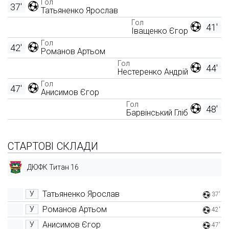
Гол
37'
Татьяненко Ярослав
Гол
41'
Іващенко Єгор
Гол
42'
Романов Артьом
Гол
44'
Нестеренко Андрій
Гол
47'
Анисимов Єгор
Гол
48'
Барвінський Гліб
СТАРТОВІ СКЛАДИ
ДЮФК Титан 16
Татьяненко Ярослав
У
37'
Романов Артьом
У
42'
Анисимов Єгор
У
47'