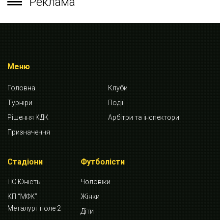
Реклама
Меню
Головна
Клуби
Турніри
Події
Рішення КДК
Арбітри та інспектори
Призначення
Стадіони
Футболісти
ПС Юність
Чоловіки
КП “МФК”
Жінки
Металург поле 2
Діти