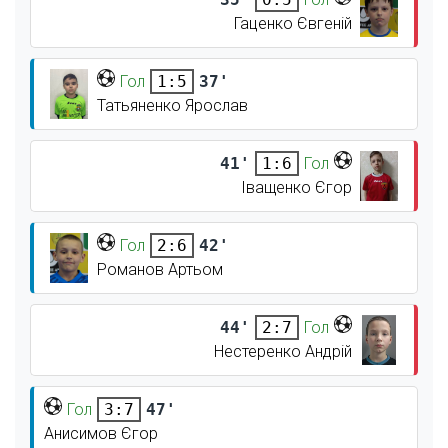
Гаценко Євгеній
Гол
37'
1:5
Татьяненко Ярослав
41'
Гол
1:6
Іващенко Єгор
Гол
42'
2:6
Романов Артьом
44'
Гол
2:7
Нестеренко Андрій
Гол
47'
3:7
Анисимов Єгор