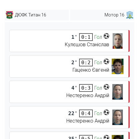
ДЮФК Титан 16
Мотор 16
1'
Гол
0:1
Кулєшов Станіслав
2'
Гол
0:2
Гаценко Євгеній
4'
Гол
0:3
Нестеренко Андрій
22'
Гол
0:4
Нестеренко Андрій
35'
Гол
0:5