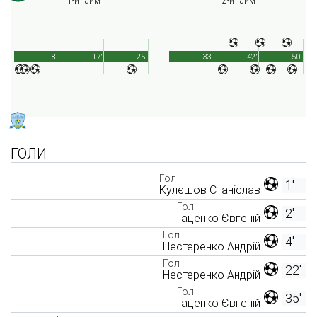
1-й тайм
2-й тайм
8'
17'
25'
33'
42'
50'
ГОЛИ
Гол
1'
Кулєшов Станіслав
Гол
2'
Гаценко Євгеній
Гол
4'
Нестеренко Андрій
Гол
22'
Нестеренко Андрій
Гол
35'
Гаценко Євгеній