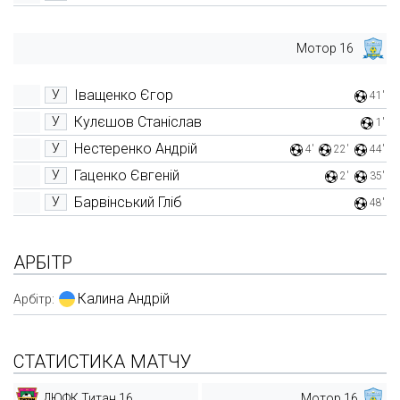
Мотор 16
Іващенко Єгор
У
41'
Кулєшов Станіслав
У
1'
Нестеренко Андрій
У
4'
22'
44'
Гаценко Євгеній
У
2'
35'
Барвінський Гліб
У
48'
АРБІТР
Калина Андрій
Арбітр:
СТАТИСТИКА МАТЧУ
ДЮФК Титан 16
Мотор 16