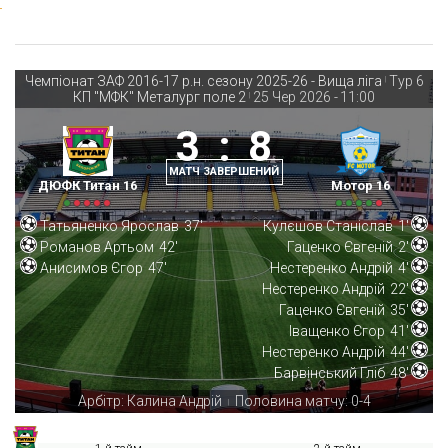
Чемпіонат ЗАФ 2016-17 р.н. сезону 2025-26 - Вища ліга
Тур 6
|
КП "МФК" Металург поле 2
25 Чер 2026
-
11:00
|
3
:
8
МАТЧ ЗАВЕРШЕНИЙ
ДЮФК Титан 16
Мотор 16
Татьяненко Ярослав
37'
Кулєшов Станіслав
1'
Романов Артьом
42'
Гаценко Євгеній
2'
Анисимов Єгор
47'
Нестеренко Андрій
4'
Нестеренко Андрій
22'
Гаценко Євгеній
35'
Іващенко Єгор
41'
Нестеренко Андрій
44'
Барвінський Гліб
48'
Арбітр: Калина Андрій
Половина матчу: 0-4
|