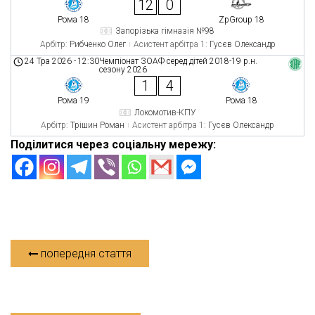
12
0
Рома 18
ZpGroup 18
Запорізька гімназія №98
Арбітр:
Рибченко Олег
Асистент арбітра 1:
Гусєв Олександр
24 Тра 2026
-
12:30
Чемпіонат ЗОАФ серед дітей 2018-19 р.н.
сезону 2026
1
4
Рома 19
Рома 18
Локомотив-КПУ
Арбітр:
Трішин Роман
Асистент арбітра 1:
Гусєв Олександр
Поділитися через соціальну мережу:
попередня стаття