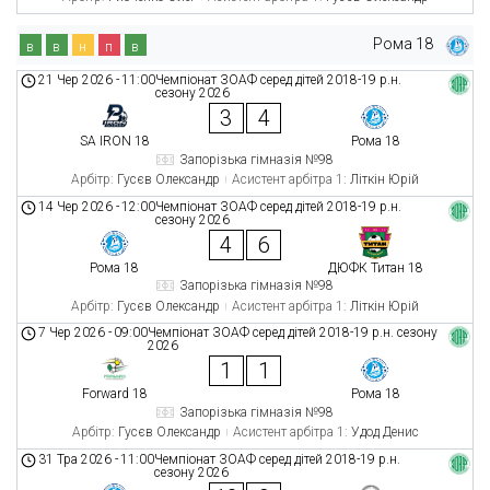
Рома 18
в
в
н
п
в
21 Чер 2026
-
11:00
Чемпіонат ЗОАФ серед дітей 2018-19 р.н.
сезону 2026
3
4
SA IRON 18
Рома 18
Запорізька гімназія №98
Арбітр:
Гусєв Олександр
Асистент арбітра 1:
Літкін Юрій
14 Чер 2026
-
12:00
Чемпіонат ЗОАФ серед дітей 2018-19 р.н.
сезону 2026
4
6
Рома 18
ДЮФК Титан 18
Запорізька гімназія №98
Арбітр:
Гусєв Олександр
Асистент арбітра 1:
Літкін Юрій
7 Чер 2026
-
09:00
Чемпіонат ЗОАФ серед дітей 2018-19 р.н. сезону
2026
1
1
Forward 18
Рома 18
Запорізька гімназія №98
Арбітр:
Гусєв Олександр
Асистент арбітра 1:
Удод Денис
31 Тра 2026
-
11:00
Чемпіонат ЗОАФ серед дітей 2018-19 р.н.
сезону 2026