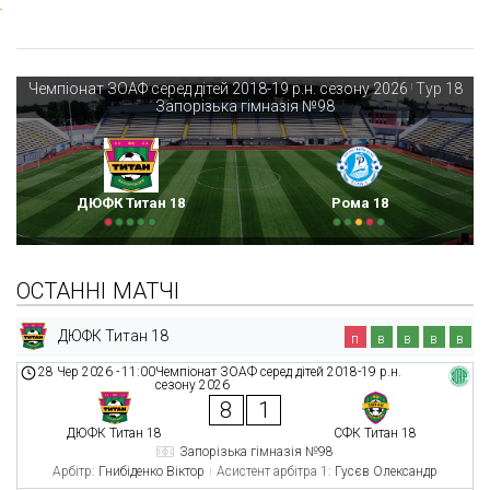
Чемпіонат ЗОАФ серед дітей 2018-19 р.н. сезону 2026
Тур 18
|
Запорізька гімназія №98
ДЮФК Титан 18
Рома 18
ОСТАННІ МАТЧІ
ДЮФК Титан 18
п
в
в
в
в
28 Чер 2026
-
11:00
Чемпіонат ЗОАФ серед дітей 2018-19 р.н.
сезону 2026
8
1
ДЮФК Титан 18
СФК Титан 18
Запорізька гімназія №98
Арбітр:
Гнибіденко Віктор
Асистент арбітра 1:
Гусєв Олександр