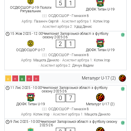
5
1
ОСДЮСШОР U-19 Пологи
ДЮФК Титан U-19
Рятувальник
ОСДЮСШОР - Гімназія 8
Арбітр:
Пазиніч Сергій
Асистент арбітра 1:
Котик Ігор
Асистент арбітра 2:
Удод Денис
15 Жов 2025
-
12:00
Чемпіонат Запорізької області з футболу
сезону 2025-26
2
1
ОСДЮСШОР U-17
ДЮФК Титан U-19
ОСДЮСШОР - Гімназія 8
Арбітр:
Мацюта Данило
Асистент арбітра 1:
Котик Ігор
Асистент арбітра 2:
Дячук Вадим
Металург U-17 (2)
н
п
в
п
п
11 Лис 2025
-
10:00
Чемпіонат Запорізької області з футболу
сезону 2025-26
0
7
ДЮФК Титан U-19
Металург U-17 (2)
ОСДЮСШОР - Гімназія 8
Арбітр:
Котик Ігор
Асистент арбітра 1:
Мацюта Данило
9 Лис 2025
-
10:00
Чемпіонат Запорізької області з футболу сезону
2025-26