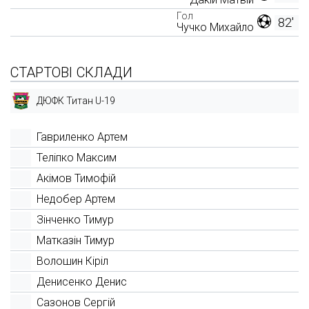
Гол
82'
Чучко Михайло
СТАРТОВІ СКЛАДИ
ДЮФК Титан U-19
Гавриленко Артем
Теліпко Максим
Акімов Тимофій
Недобер Артем
Зінченко Тимур
Матказін Тимур
Волошин Кіріл
Денисенко Денис
Сазонов Сергій