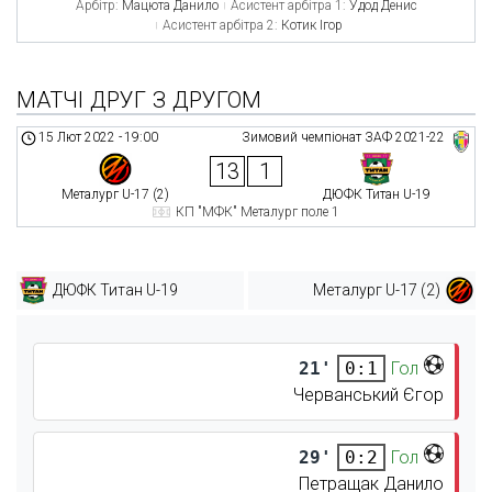
Арбітр:
Мацюта Данило
Асистент арбітра 1:
Удод Денис
Асистент арбітра 2:
Котик Ігор
МАТЧІ ДРУГ З ДРУГОМ
15 Лют 2022
-
19:00
Зимовий чемпіонат ЗАФ 2021-22
13
1
Металург U-17 (2)
ДЮФК Титан U-19
КП "МФК" Металург поле 1
ДЮФК Титан U-19
Металург U-17 (2)
21'
Гол
0:1
Черванський Єгор
29'
Гол
0:2
Петращак Данило