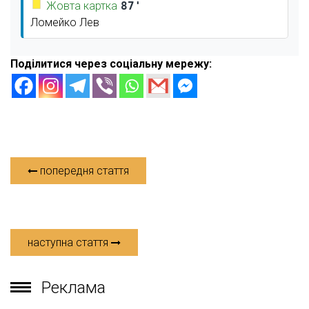
Жовта картка
87'
Ломейко Лев
Поділитися через соціальну мережу:
попередня стаття
наступна стаття
Реклама