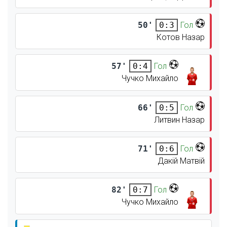
50'
Гол
0:3
Котов Назар
57'
Гол
0:4
Чучко Михайло
66'
Гол
0:5
Литвин Назар
71'
Гол
0:6
Дакій Матвій
82'
Гол
0:7
Чучко Михайло