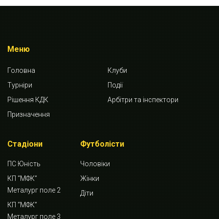
Меню
Головна
Клуби
Турніри
Події
Рішення КДК
Арбітри та інспектори
Призначення
Стадіони
Футболісти
ПС Юність
Чоловіки
КП “МФК”
Жінки
Металург поле 2
Діти
КП “МФК”
Металург поле 3