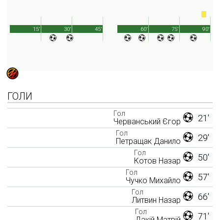
15'
30'
45'
60'
75'
90'
ГОЛИ
Гол
21'
Черванський Єгор
Гол
29'
Петращак Данило
Гол
50'
Котов Назар
Гол
57'
Чучко Михайло
Гол
66'
Литвин Назар
Гол
71'
Дакій Матвій