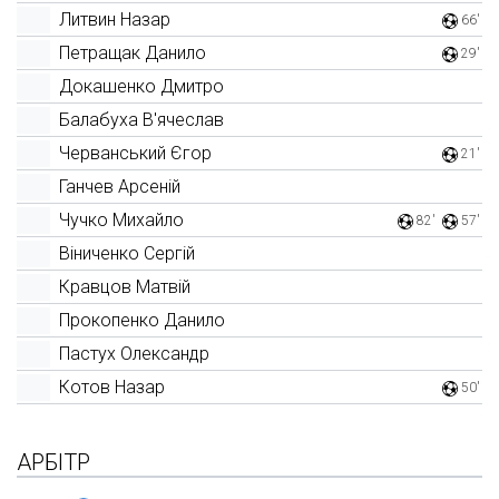
Литвин Назар
66'
Петращак Данило
29'
Докашенко Дмитро
Балабуха В'ячеслав
Черванський Єгор
21'
Ганчев Арсеній
Чучко Михайло
82'
57'
Віниченко Сергій
Кравцов Матвій
Прокопенко Данило
Пастух Олександр
Котов Назар
50'
АРБІТР