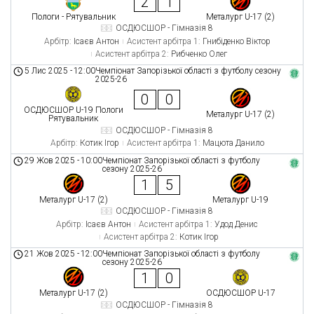
2
1
Пологи - Рятувальник
Металург U-17 (2)
ОСДЮСШОР - Гімназія 8
Арбітр:
Ісаєв Антон
Асистент арбітра 1:
Гнибіденко Віктор
Асистент арбітра 2:
Рибченко Олег
5 Лис 2025
-
12:00
Чемпіонат Запорізької області з футболу сезону
2025-26
0
0
ОСДЮСШОР U-19 Пологи
Металург U-17 (2)
Рятувальник
ОСДЮСШОР - Гімназія 8
Арбітр:
Котик Ігор
Асистент арбітра 1:
Мацюта Данило
29 Жов 2025
-
10:00
Чемпіонат Запорізької області з футболу
сезону 2025-26
1
5
Металург U-17 (2)
Металург U-19
ОСДЮСШОР - Гімназія 8
Арбітр:
Ісаєв Антон
Асистент арбітра 1:
Удод Денис
Асистент арбітра 2:
Котик Ігор
21 Жов 2025
-
12:00
Чемпіонат Запорізької області з футболу
сезону 2025-26
1
0
Металург U-17 (2)
ОСДЮСШОР U-17
ОСДЮСШОР - Гімназія 8