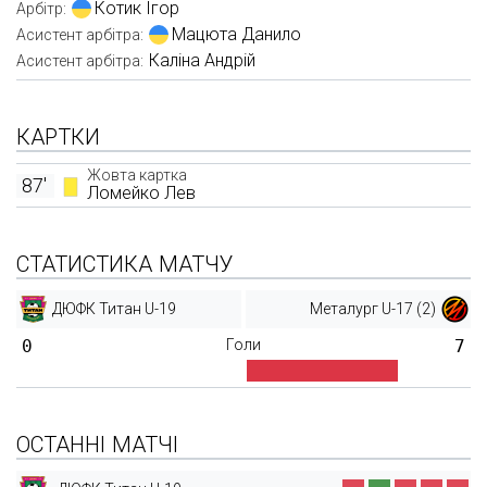
Котик Ігор
Арбітр:
Мацюта Данило
Асистент арбітра:
Каліна Андрій
Асистент арбітра:
КАРТКИ
Жовта картка
87'
Ломейко Лев
СТАТИСТИКА МАТЧУ
ДЮФК Титан U-19
Металург U-17 (2)
0
Голи
7
ОСТАННІ МАТЧІ