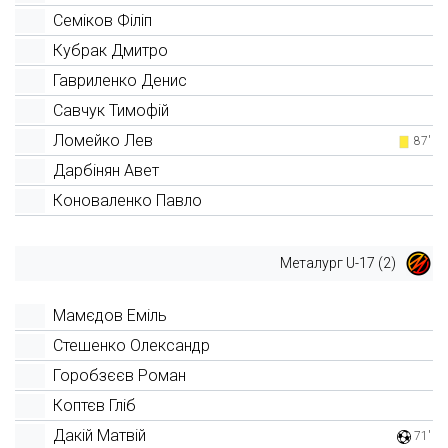
Семіков Філіп
Кубрак Дмитро
Гавриленко Денис
Савчук Тимофій
Ломейко Лев
87'
Дарбінян Авет
Коноваленко Павло
Металург U-17 (2)
Мамєдов Еміль
Стешенко Олександр
Горобзєєв Роман
Коптєв Гліб
Дакій Матвій
71'