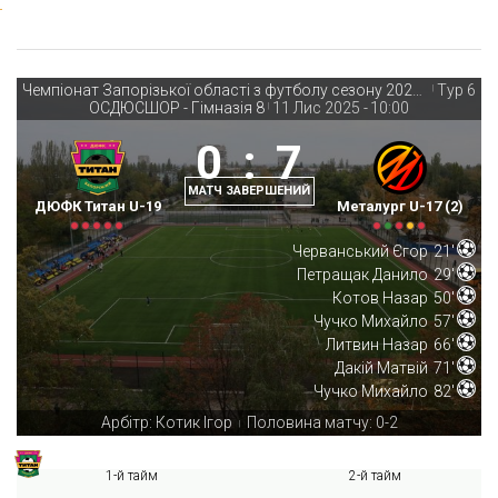
Чемпіонат Запорізької області з футболу сезону 2025-26
Тур 6
|
ОСДЮСШОР - Гімназія 8
11 Лис 2025
-
10:00
|
0
:
7
МАТЧ ЗАВЕРШЕНИЙ
ДЮФК Титан U-19
Металург U-17 (2)
Черванський Єгор
21'
Петращак Данило
29'
Котов Назар
50'
Чучко Михайло
57'
Литвин Назар
66'
Дакій Матвій
71'
Чучко Михайло
82'
Арбітр: Котик Ігор
Половина матчу: 0-2
|
1-й тайм
2-й тайм