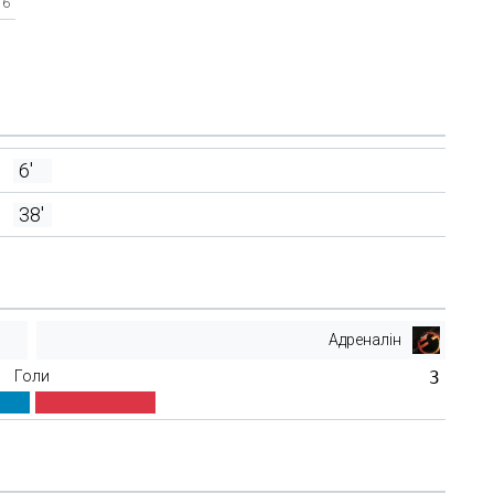
6'
6'
38'
Адреналін
Голи
3