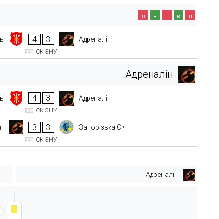
п
в
п
в
п
4
3
ь
Адреналін
СК ЗНУ
Адреналін
4
3
ь
Адреналін
СК ЗНУ
3
3
ін
Запорізька Січ
СК ЗНУ
Адреналін