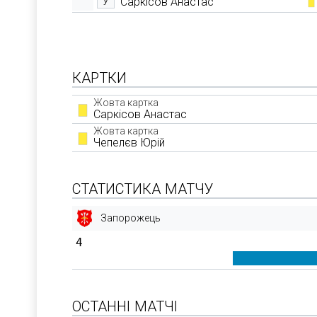
Саркісов Анастас
У
КАРТКИ
Жовта картка
Саркісов Анастас
Жовта картка
Чепелєв Юрій
СТАТИСТИКА МАТЧУ
Запорожець
4
ОСТАННІ МАТЧІ