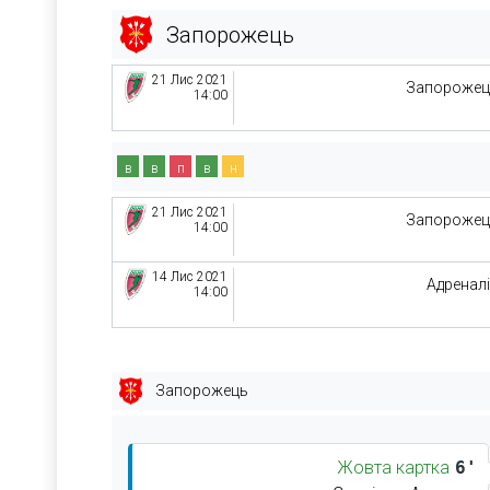
Запорожець
21 Лис 2021
Запорожец
14:00
в
в
п
в
н
21 Лис 2021
Запорожец
14:00
14 Лис 2021
Адренал
14:00
Запорожець
Жовта картка
6'