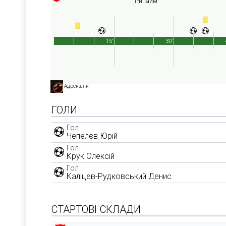
1-й тайм
15'
30'
Адреналін
ГОЛИ
Гол
Чепелєв Юрій
Гол
Крук Олексій
Гол
Каліцев-Рудковський Денис
СТАРТОВІ СКЛАДИ