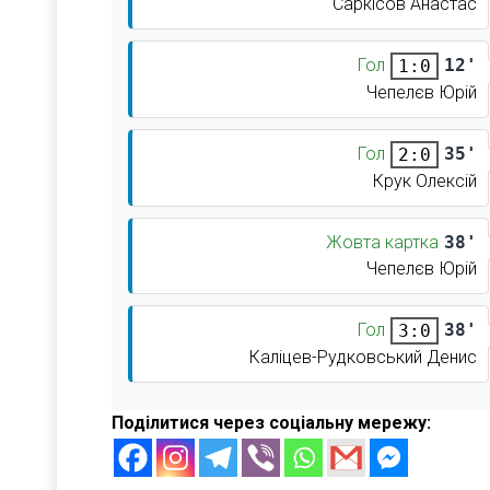
Саркісов Анастас
Гол
12'
1:0
Чепелєв Юрій
Гол
35'
2:0
Крук Олексій
Жовта картка
38'
Чепелєв Юрій
Гол
38'
3:0
Каліцев-Рудковський Денис
Поділитися через соціальну мережу: