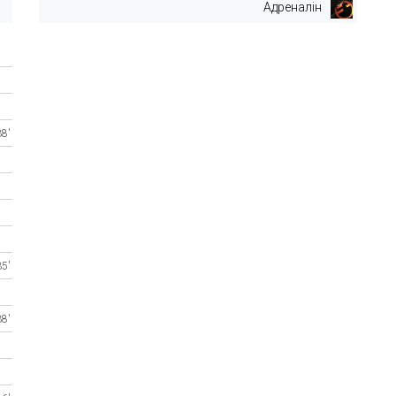
Адреналін
38'
35'
38'