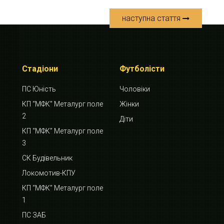
наступна стаття
Стадіони
Футболісти
ПС Юність
Чоловіки
КП “МФК” Металург поле
Жінки
2
Діти
КП “МФК” Металург поле
3
СК Будівельник
Локомотив-КПУ
КП “МФК” Металург поле
1
ПС ЗАБ