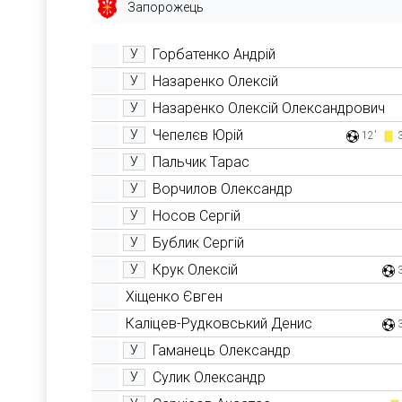
Запорожець
Горбатенко Андрій
У
Назаренко Олексій
У
Назаренко Олексій Олександрович
У
Чепелєв Юрій
У
12'
Пальчик Тарас
У
Ворчилов Олександр
У
Носов Сергій
У
Бублик Сергій
У
Крук Олексій
У
Хіщенко Євген
Каліцев-Рудковський Денис
Гаманець Олександр
У
Сулик Олександр
У