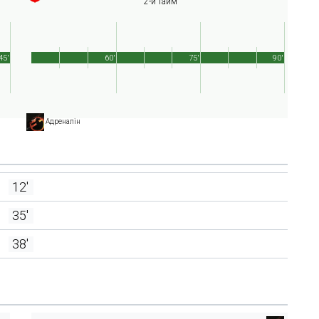
2-й тайм
45'
60'
75'
90'
Адреналін
12'
35'
38'