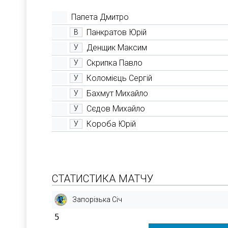
Папета Дмитро
Панкратов Юрій
В
Денщик Максим
У
Скрипка Павло
У
Коломієць Сергій
У
Бахмут Михайло
У
Сєдов Михайло
У
Короба Юрій
У
СТАТИСТИКА МАТЧУ
Запорізька Січ
5