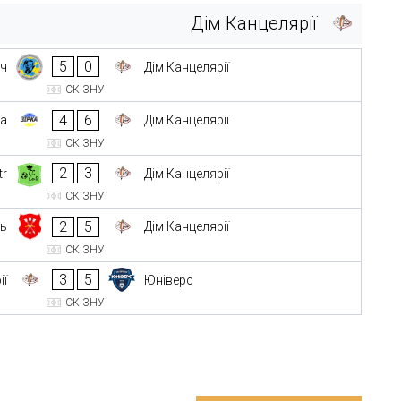
Дім Канцелярії
5
0
іч
Дім Канцелярії
СК ЗНУ
4
6
ка
Дім Канцелярії
СК ЗНУ
2
3
tr
Дім Канцелярії
СК ЗНУ
2
5
ь
Дім Канцелярії
СК ЗНУ
3
5
ії
Юніверс
СК ЗНУ