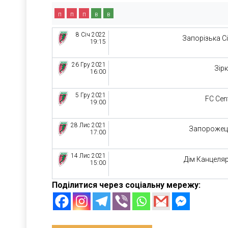
п
п
п
в
в
8 Січ 2022
Запорізька С
19:15
26 Гру 2021
Зір
16:00
5 Гру 2021
FC Cen
19:00
28 Лис 2021
Запорожец
17:00
14 Лис 2021
Дім Канцеляр
15:00
Поділитися через соціальну мережу: