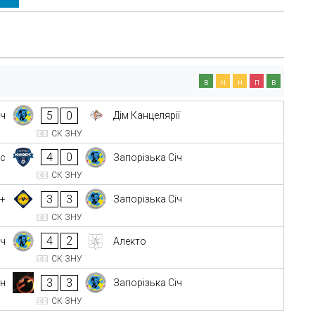
в
н
н
п
в
5
0
іч
Дім Канцелярії
СК ЗНУ
4
0
рс
Запорізька Січ
СК ЗНУ
3
3
0+
Запорізька Січ
СК ЗНУ
4
2
іч
Алекто
СК ЗНУ
3
3
ін
Запорізька Січ
СК ЗНУ