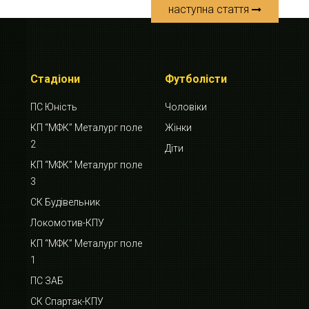
наступна стаття
Стадіони
Футболісти
ПС Юність
Чоловіки
КП “МФК” Металург поле
Жінки
2
Діти
КП “МФК” Металург поле
3
СК Будівельник
Локомотив-КПУ
КП “МФК” Металург поле
1
ПС ЗАБ
СК Спартак-КПУ