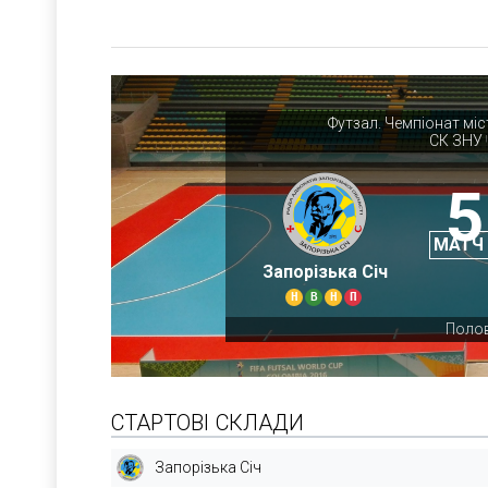
Футзал. Чемпіонат мі
СК ЗНУ
|
5
МАТЧ
Запорізька Січ
Н
В
Н
П
Полов
СТАРТОВІ СКЛАДИ
Запорізька Січ