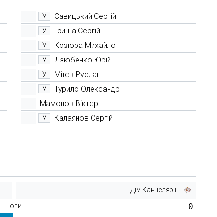
Савицький Сергій
У
Гриша Сергій
У
Козюра Михайло
У
Дзюбенко Юрій
У
Мітєв Руслан
У
Турило Олександр
У
Мамонов Віктор
Калаянов Сергій
У
Дім Канцелярії
Голи
0