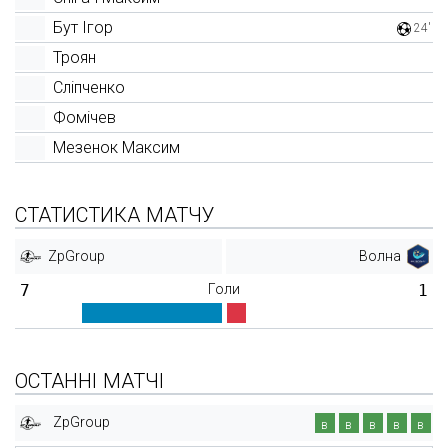
Бут Ігор
24'
Троян
Сліпченко
Фомічев
Мезенок Максим
СТАТИСТИКА МАТЧУ
ZpGroup
Волна
7
Голи
1
ОСТАННІ МАТЧІ
ZpGroup
в
в
в
в
в