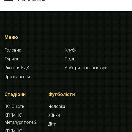
Меню
Головна
Клуби
Турніри
Події
Рішення КДК
Арбітри та інспектори
Призначення
Стадіони
Футболісти
ПС Юність
Чоловіки
КП “МФК”
Жінки
Металург поле 2
Діти
КП “МФК”