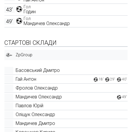
Гол
43'
Годин
Гол
49'
Мандичев Олександр
СТАРТОВІ СКЛАДИ
ZpGroup
Басовський Дмитро
Гай Антон
18'
29'
40'
Фролов Олександр
Мандичев Олександр
49'
Павлов Юрій
Оліщук Олександр
Мандичев Дмитро