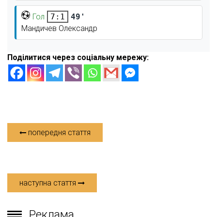
Гол
49'
7:1
Мандичев Олександр
Поділитися через соціальну мережу:
попередня стаття
наступна стаття
Реклама