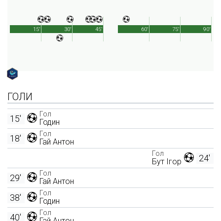
15'
30'
45'
60'
75'
90'
ГОЛИ
Гол
15'
Годин
Гол
18'
Гай Антон
Гол
24'
Бут Ігор
Гол
29'
Гай Антон
Гол
38'
Годин
Гол
40'
Гай Антон