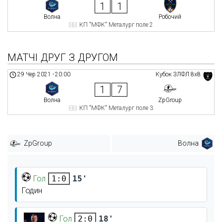
1
1
Волна
Робочий
КП "МФК" Металург поле 2
МАТЧІ ДРУГ З ДРУГОМ
29 Чер 2021
-
20:00
Кубок ЗЛФЛ 8х8
1
7
Волна
ZpGroup
КП "МФК" Металург поле 3
ZpGroup
Волна
Гол
15'
1:0
Годин
Гол
18'
2:0