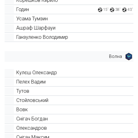
Корешков Кирило
Годин
15'
38'
43'
Усама Тумзин
Ашраф Шарфауи
Ганзуленко Володимир
Волна
Кулєш Олександр
Пелех Вадим
Тутов
Стойловський
Вовк
Снігач Богдан
Олександров
Снігач Максим