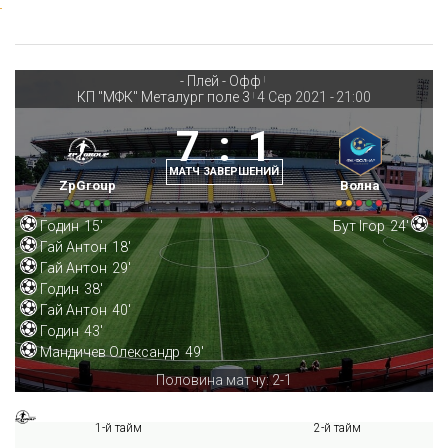
- Плей - Офф
|
КП "МФК" Металург поле 3
4 Сер 2021
-
21:00
|
7
:
1
МАТЧ ЗАВЕРШЕНИЙ
ZpGroup
Волна
Годин
15'
Бут Ігор
24'
Гай Антон
18'
Гай Антон
29'
Годин
38'
Гай Антон
40'
Годин
43'
Мандичев Олександр
49'
Половина матчу: 2-1
1-й тайм
2-й тайм