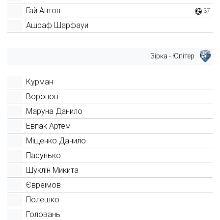
Гай Антон
37'
Ашраф Шарфауи
Зірка - Юпітер
Курман
Воронов
Маруна Данило
Евпак Артем
Міщенко Данило
Пасунько
Шуклін Микита
Євреїмов
Полешко
Головань