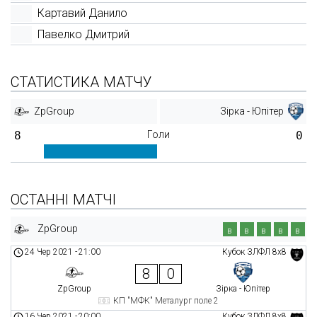
Картавий Данило
Павелко Дмитрий
СТАТИСТИКА МАТЧУ
ZpGroup
Зірка - Юпітер
8
Голи
0
ОСТАННІ МАТЧІ
ZpGroup
в
в
в
в
в
24 Чер 2021
-
21:00
Кубок ЗЛФЛ 8х8
8
0
ZpGroup
Зірка - Юпітер
КП "МФК" Металург поле 2
16 Чер 2021
-
20:00
Кубок ЗЛФЛ 8х8