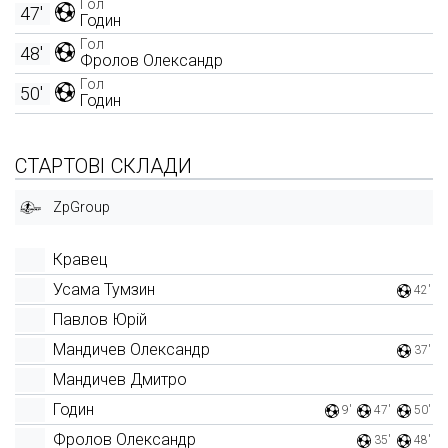
Гол
47'
Годин
Гол
48'
Фролов Олександр
Гол
50'
Годин
СТАРТОВІ СКЛАДИ
ZpGroup
Кравец
Усама Тумзин
42'
Павлов Юрій
Мандичев Олександр
37'
Мандичев Дмитро
Годин
9'
47'
50'
Фролов Олександр
35'
48'