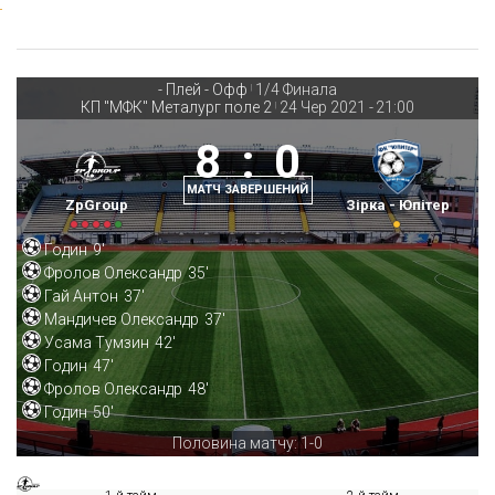
- Плей - Офф
1/4 Финала
|
КП "МФК" Металург поле 2
24 Чер 2021
-
21:00
|
8
:
0
МАТЧ ЗАВЕРШЕНИЙ
ZpGroup
Зірка - Юпітер
Годин
9'
Фролов Олександр
35'
Гай Антон
37'
Мандичев Олександр
37'
Усама Тумзин
42'
Годин
47'
Фролов Олександр
48'
Годин
50'
Половина матчу: 1-0