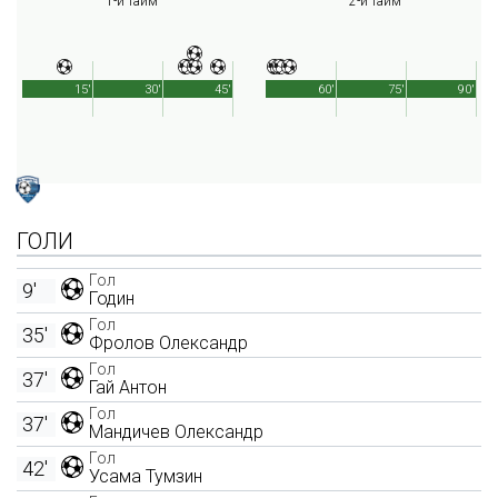
1-й тайм
2-й тайм
15'
30'
45'
60'
75'
90'
ГОЛИ
Гол
9'
Годин
Гол
35'
Фролов Олександр
Гол
37'
Гай Антон
Гол
37'
Мандичев Олександр
Гол
42'
Усама Тумзин