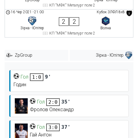
ZpGroup
Зірка - Юпітер
КП "МФК" Металург поле 2
16 Чер 2021
-
21:00
Кубок ЗЛФЛ 8х8
2
2
Зірка - Юпітер
Волна
КП "МФК" Металург поле 2
ZpGroup
Зірка - Юпітер
Гол
9'
1:0
Годин
Гол
35'
2:0
Фролов Олександр
Гол
37'
3:0
Гай Антон