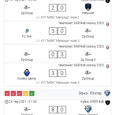
2
0
ZpGroup
Робочий
КП "МФК" Металург поле 2
Чемпіонат ЗАФ 8x8 сезону 2025
3
0
FC Iron
ZpGroup
КП "МФК" Металург поле 3
Чемпіонат ЗАФ 8x8 сезону 2025
0
3
ZpGroup
Zp Group-2
Чемпіонат ЗАФ 8x8 сезону 2025
3
0
Колесо Центр
ZpGroup
КП "МФК" Металург поле 3
Зірка - Юпітер
п
п
п
н
в
24 Чер 2021
-
21:00
Кубок ЗЛФЛ 8х8
8
0