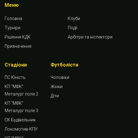
Меню
Головна
Клуби
Турніри
Події
Рішення КДК
Арбітри та інспектори
Призначення
Стадіони
Футболісти
ПС Юність
Чоловіки
КП “МФК”
Жінки
Металург поле 2
Діти
КП “МФК”
Металург поле 3
СК Будівельник
Локомотив-КПУ