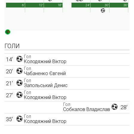
6'
12'
18'
24'
30'
36'
ГОЛИ
Гол
14'
Колодяжний Віктор
Гол
20'
Чабаненко Євгеній
Гол
21'
Запольський Денис
Гол
27'
Колодяжний Віктор
Гол
28'
Собкалов Владислав
Гол
35'
Колодяжний Віктор