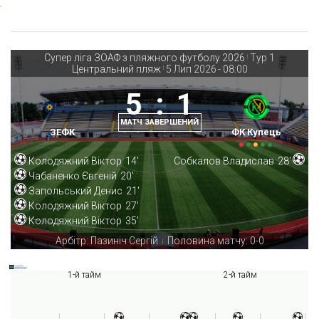
Супер ліга ЗОАФ з пляжного футболу 2026
Тур 1
|
Центральний пляж
5 Лип 2026
-
08:00
|
5
:
1
МАТЧ ЗАВЕРШЕНИЙ
ЗЕФК
ФК Купець
Колодяжний Віктор
14'
Собкалов Владислав
28'
Чабаненко Євгеній
20'
Запольський Денис
21'
Колодяжний Віктор
27'
Колодяжний Віктор
35'
Арбітр: Пазиніч Сергій
Половина матчу: 0-0
|
1-й тайм
2-й тайм