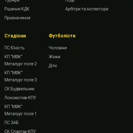
Турніри
Події
Рішення КДК
Арбітри та інспектори
Призначення
Стадіони
Футболісти
ПС Юність
Чоловіки
КП “МФК”
Жінки
Металург поле 2
Діти
КП “МФК”
Металург поле 3
СК Будівельник
Локомотив-КПУ
КП “МФК”
Металург поле 1
ПС ЗАБ
СК Спартак-КПУ