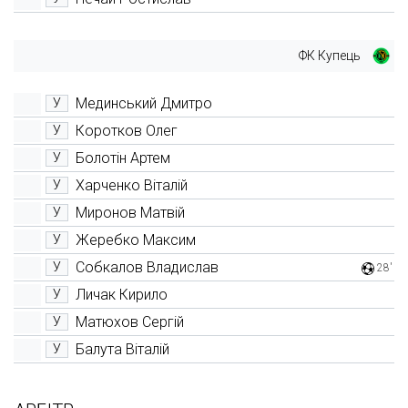
ФК Купець
Мединський Дмитро
У
Коротков Олег
У
Болотін Артем
У
Харченко Віталій
У
Миронов Матвій
У
Жеребко Максим
У
Собкалов Владислав
У
28'
Личак Кирило
У
Матюхов Сергій
У
Балута Віталій
У