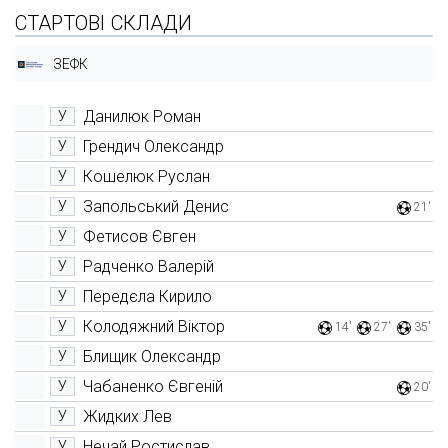
СТАРТОВІ СКЛАДИ
ЗЕФК
Данилюк Роман
У
Грендич Олександр
У
Кошелюк Руслан
У
Запольський Денис
У
21'
Фетисов Євген
У
Радченко Валерій
У
Передєла Кирило
У
Колодяжний Віктор
У
14'
27'
35'
Блищик Олександр
У
Чабаненко Євгеній
У
20'
Жидких Лев
У
Нечай Ростислав
У