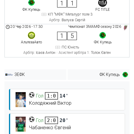
1
1
ФК Купець
FC TITLE
КП "МФК" Металург поле 3
Арбітр:
Валуєв Сергій
20 Чер 2026
-
17:30
Чемпіонат ЗМАМФ сезону 2026
1
5
АльтезаАвто
ФК Купець
ПС Юність
Арбітр:
Ісаєв Антон
Асистент арбітра 1:
Толок Євген
ЗЕФК
ФК Купець
Гол
14'
1:0
Колодяжний Віктор
Гол
20'
2:0
Чабаненко Євгеній