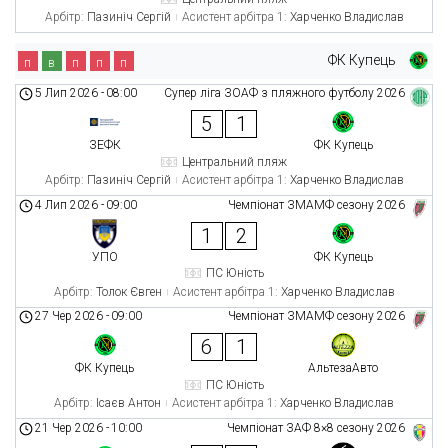
Арбітр:
Пазиніч Сергій
Асистент арбітра 1:
Харченко Владислав
ФК Купець
п
в
п
п
п
5 Лип 2026
-
08:00
Супер ліга ЗОАФ з пляжного футболу 2026
5
1
ЗЕФК
ФК Купець
Центральний пляж
Арбітр:
Пазиніч Сергій
Асистент арбітра 1:
Харченко Владислав
4 Лип 2026
-
09:00
Чемпіонат ЗМАМФ сезону 2026
1
2
УПО
ФК Купець
ПС Юність
Арбітр:
Толок Євген
Асистент арбітра 1:
Харченко Владислав
27 Чер 2026
-
09:00
Чемпіонат ЗМАМФ сезону 2026
6
1
ФК Купець
АльтезаАвто
ПС Юність
Арбітр:
Ісаєв Антон
Асистент арбітра 1:
Харченко Владислав
21 Чер 2026
-
10:00
Чемпіонат ЗАФ 8×8 сезону 2026