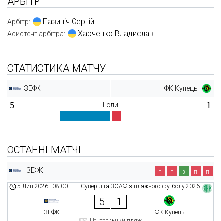
АРБІТР
Пазиніч Сергій
Арбітр:
Харченко Владислав
Асистент арбітра:
СТАТИСТИКА МАТЧУ
ЗЕФК
ФК Купець
5
Голи
1
ОСТАННІ МАТЧІ
ЗЕФК
п
п
в
п
п
5 Лип 2026
-
08:00
Супер ліга ЗОАФ з пляжного футболу 2026
5
1
ЗЕФК
ФК Купець
Центральний пляж