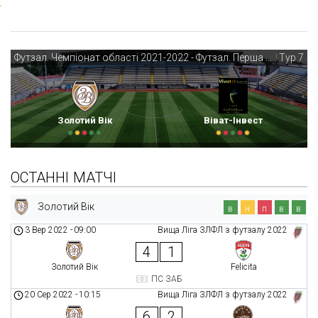
Футзал. Чемпіонат області 2021-2022 - Футзал. Перша ліга Запорізької області 2021-2022
Тур 7
|
Золотий Вік
Віват-Інвест
ОСТАННІ МАТЧІ
Золотий Вік
в
н
п
в
в
3 Вер 2022
-
09:00
Вища Ліга ЗЛФЛ з футзалу 2022
4
1
Золотий Вік
Felicita
ПС ЗАБ
20 Сер 2022
-
10:15
Вища Ліга ЗЛФЛ з футзалу 2022
6
2