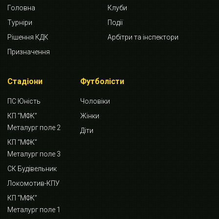
Головна
Клуби
Турніри
Події
Рішення КДК
Арбітри та інспектори
Призначення
Стадіони
Футболісти
ПС Юність
Чоловіки
КП “МФК”
Жінки
Металург поле 2
Діти
КП “МФК”
Металург поле 3
СК Будівельник
Локомотив-КПУ
КП “МФК”
Металург поле 1