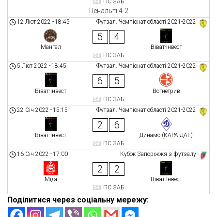
ПС ЗАБ
Пенальті 4-2
12 Лют 2022
-
18:45
Футзал. Чемпіонат області 2021-2022
5
4
Мангал
Віват-Інвест
ПС ЗАБ
5 Лют 2022
-
18:45
Футзал. Чемпіонат області 2021-2022
6
5
Віват-Інвест
Вогнетрив
ПС ЗАБ
22 Січ 2022
-
15:15
Футзал. Чемпіонат області 2021-2022
2
6
Віват-Інвест
Динамо (КАРА-ДАГ)
ПС ЗАБ
16 Січ 2022
-
17:00
Кубок Запоріжжя з футзалу
2
2
Міда
Віват-Інвест
ПС ЗАБ
Поділитися через соціальну мережу: