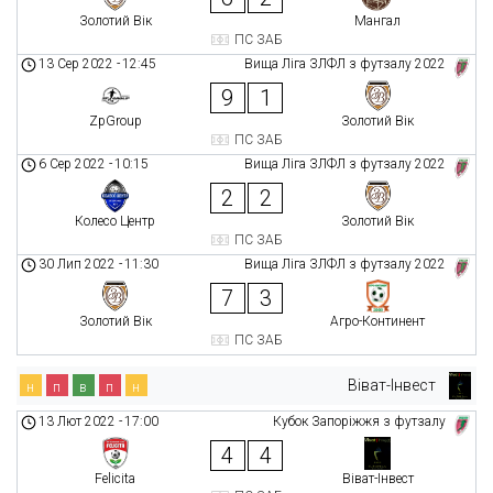
Золотий Вік
Мангал
ПС ЗАБ
13 Сер 2022
-
12:45
Вища Ліга ЗЛФЛ з футзалу 2022
9
1
ZpGroup
Золотий Вік
ПС ЗАБ
6 Сер 2022
-
10:15
Вища Ліга ЗЛФЛ з футзалу 2022
2
2
Колесо Центр
Золотий Вік
ПС ЗАБ
30 Лип 2022
-
11:30
Вища Ліга ЗЛФЛ з футзалу 2022
7
3
Золотий Вік
Агро-Континент
ПС ЗАБ
Віват-Інвест
н
п
в
п
н
13 Лют 2022
-
17:00
Кубок Запоріжжя з футзалу
4
4
Felicita
Віват-Інвест