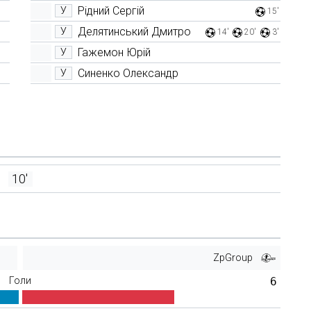
Рідний Сергій
У
15'
Делятинський Дмитро
У
14'
20'
3'
Гажемон Юрій
У
Синенко Олександр
У
10'
ZpGroup
Голи
6