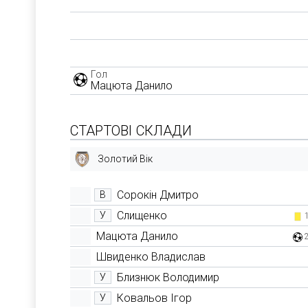
Гол
Мацюта Данило
СТАРТОВІ СКЛАДИ
Золотий Вік
Сорокін Дмитро
В
Слищенко
У
Мацюта Данило
Швиденко Владислав
Близнюк Володимир
У
Ковальов Ігор
У