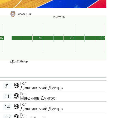
Золотий Вік
2-й тайм
45'
60'
75'
90'
ZpGroup
Гол
3'
Делятинський Дмитро
Гол
11'
Мандичев Дмитро
Гол
14'
Делятинський Дмитро
Гол
15'