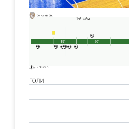
Золотий Вік
1-й тайм
15'
30'
ZpGroup
ГОЛИ