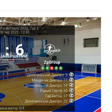
Л з футзалу 2022
Тур 5
|
18 Чер 2022
-
12:45
:
6
 ЗАВЕРШЕНИЙ
ZpGroup
В
В
П
В
В
Делятинський Дмитро
3'
Мандичев Дмитро
11'
Делятинський Дмитро
14'
Рідний Сергій
15'
Гай Антон
17'
Делятинський Дмитро
20'
ина матчу: 0-4