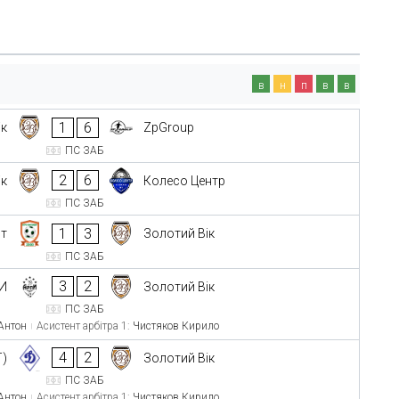
в
н
п
в
в
1
6
ік
ZpGroup
ПС ЗАБ
2
6
ік
Колесо Центр
ПС ЗАБ
1
3
нт
Золотий Вік
ПС ЗАБ
3
2
И
Золотий Вік
ПС ЗАБ
 Антон
Асистент арбітра 1:
Чистяков Кирило
4
2
Г)
Золотий Вік
ПС ЗАБ
 Антон
Асистент арбітра 1:
Чистяков Кирило