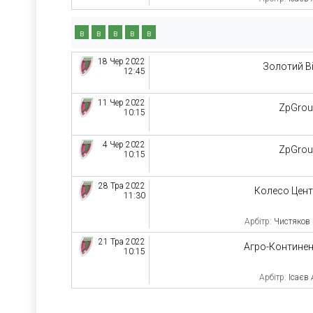
в
в
в
в
в
18 Чер 2022
Золотий В
12:45
11 Чер 2022
ZpGro
10:15
4 Чер 2022
ZpGro
10:15
28 Тра 2022
Колесо Цен
11:30
Арбітр:
Чистяков
21 Тра 2022
Агро-Контине
10:15
Арбітр:
Ісаєв