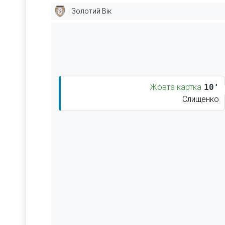
Золотий Вік
Жовта картка
10'
Слищенко