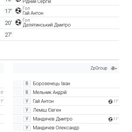
Рідний Сергій
Гол
17'
Гай Антон
Гол
20'
Делятинський Дмитро
27'
ZpGroup
Борозенець Іван
В
Мельник Андрій
В
10'
Гай Антон
У
27'
17'
Леміш Євген
У
Мандичев Дмитро
У
11'
Мандичев Олександр
У