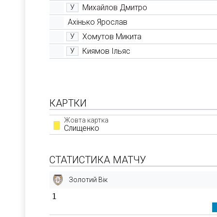
Михайлов Дмитро
У
Ахінько Ярослав
Хомутов Микита
У
Киямов Ільяс
У
КАРТКИ
Жовта картка
Слищенко
СТАТИСТИКА МАТЧУ
Золотий Вік
1