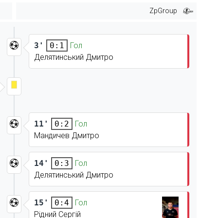
ZpGroup
3'
Гол
0:1
Делятинський Дмитро
11'
Гол
0:2
Мандичев Дмитро
14'
Гол
0:3
Делятинський Дмитро
15'
Гол
0:4
Рідний Сергій