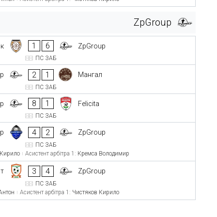
ZpGroup
1
6
ік
ZpGroup
ПС ЗАБ
2
1
up
Мангал
ПС ЗАБ
8
1
up
Felicita
ПС ЗАБ
4
2
тр
ZpGroup
ПС ЗАБ
 Кирило
Асистент арбітра 1:
Кремса Володимир
3
4
нт
ZpGroup
ПС ЗАБ
 Антон
Асистент арбітра 1:
Чистяков Кирило