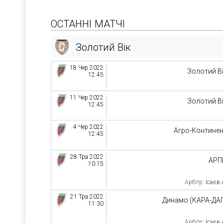
ОСТАННІ МАТЧІ
Золотий Вік
18 Чер 2022
Золотий В
12:45
11 Чер 2022
Золотий В
12:45
4 Чер 2022
Агро-Контине
12:45
28 Тра 2022
АРП
10:15
Арбітр:
Ісаєв
21 Тра 2022
Динамо (КАРА-ДА
11:30
Арбітр:
Ісаєв