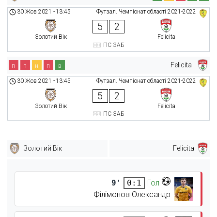
30 Жов 2021
-
13:45
Футзал. Чемпіонат області 2021-2022
5
2
Золотий Вік
Felicita
ПС ЗАБ
Felicita
п
п
н
п
в
30 Жов 2021
-
13:45
Футзал. Чемпіонат області 2021-2022
5
2
Золотий Вік
Felicita
ПС ЗАБ
Золотий Вік
Felicita
9'
Гол
0:1
Філімонов Олександр