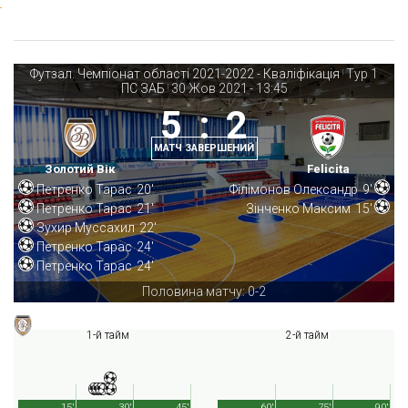
Футзал. Чемпіонат області 2021-2022 - Кваліфікація
Тур 1
|
ПС ЗАБ
30 Жов 2021
-
13:45
|
5
:
2
МАТЧ ЗАВЕРШЕНИЙ
Золотий Вік
Felicita
Петренко Тарас
20'
Філімонов Олександр
9'
Петренко Тарас
21'
Зінченко Максим
15'
Зухир Муссахил
22'
Петренко Тарас
24'
Петренко Тарас
24'
Половина матчу: 0-2
1-й тайм
2-й тайм
15'
30'
45'
60'
75'
90'