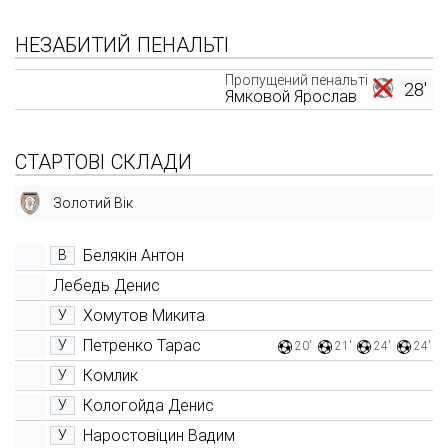
НЕЗАБИТИЙ ПЕНАЛЬТІ
Пропущений пенальті
28'
Ямковой Ярослав
СТАРТОВІ СКЛАДИ
Золотий Вік
Белякін Антон
В
Лебедь Денис
Хомутов Микита
У
Петренко Тарас
У
20'
21'
24'
24'
Комлик
У
Кологойда Денис
У
Наростовіцин Вадим
У