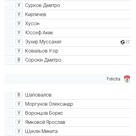
Сурков Дмитро
У
Кирпичев
У
Хуссін
У
Юссеф Акик
У
Зухир Муссахил
У
22'
Ковальов Ігор
У
Сорокін Дмитро
В
Felicita
Шаповалов
В
Моргунов Олександр
У
Воронцов Борис
У
Ямковой Ярослав
У
Шуклін Микита
У