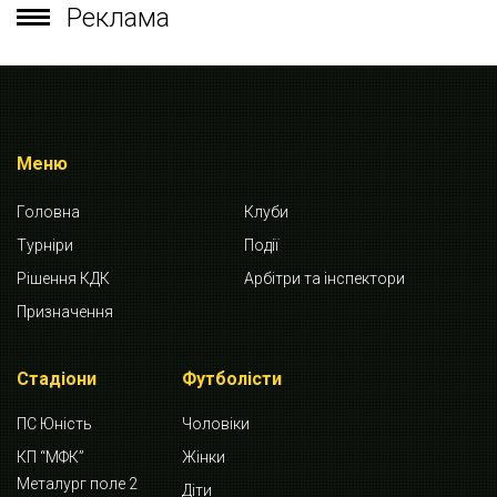
Реклама
Меню
Головна
Клуби
Турніри
Події
Рішення КДК
Арбітри та інспектори
Призначення
Стадіони
Футболісти
ПС Юність
Чоловіки
КП “МФК”
Жінки
Металург поле 2
Діти