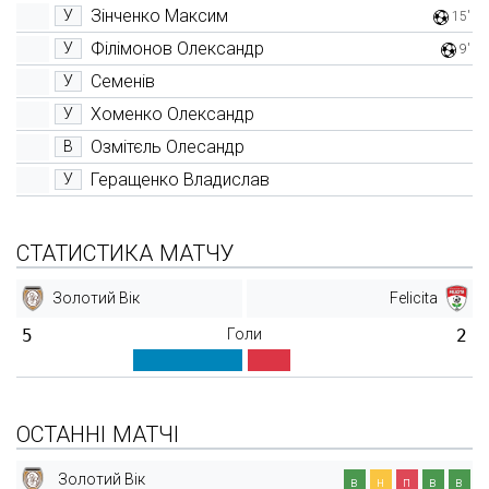
Зінченко Максим
У
15'
Філімонов Олександр
У
9'
Семенів
У
Хоменко Олександр
У
Озмітєль Олесандр
В
Геращенко Владислав
У
СТАТИСТИКА МАТЧУ
Золотий Вік
Felicita
5
Голи
2
ОСТАННІ МАТЧІ
Золотий Вік
в
н
п
в
в