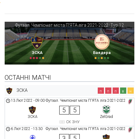
Футзал. Чемпіонат міста П'ЯТА ліга 2021-2022
Тур 12
|
ЗСКА
Баядера
ОСТАННІ МАТЧІ
ЗСКА
п
п
п
в
н
13 Лют 2022
-
09:00
Футзал. Чемпіонат міста П'ЯТА ліга 2021-2022
5
5
ЗСКА
ZelGrad
СК ЗНУ
6 Лют 2022
-
13:30
Футзал. Чемпіонат міста П'ЯТА ліга 2021-2022
3
5