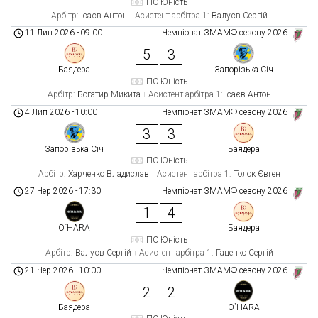
ПС Юність
Арбітр:
Ісаєв Антон
Асистент арбітра 1:
Валуєв Сергій
11 Лип 2026
-
09:00
Чемпіонат ЗМАМФ сезону 2026
5
3
Баядера
Запорізька Січ
ПС Юність
Арбітр:
Богатир Микита
Асистент арбітра 1:
Ісаєв Антон
4 Лип 2026
-
10:00
Чемпіонат ЗМАМФ сезону 2026
3
3
Запорізька Січ
Баядера
ПС Юність
Арбітр:
Харченко Владислав
Асистент арбітра 1:
Толок Євген
27 Чер 2026
-
17:30
Чемпіонат ЗМАМФ сезону 2026
1
4
O`HARA
Баядера
ПС Юність
Арбітр:
Валуєв Сергій
Асистент арбітра 1:
Гаценко Сергій
21 Чер 2026
-
10:00
Чемпіонат ЗМАМФ сезону 2026
2
2
Баядера
O`HARA