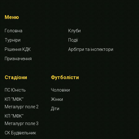
Меню
Головна
Клуби
Турніри
Події
Рішення КДК
Арбітри та інспектори
Призначення
Стадіони
Футболісти
ПС Юність
Чоловіки
КП “МФК”
Жінки
Металург поле 2
Діти
КП “МФК”
Металург поле 3
СК Будівельник