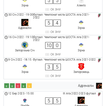
5
5
Зірка
Алекто
СК ЗНУ
30 Січ 2022
-
19:00
Футзал. Чемпіонат міста ШОСТА ліга 2021-
2022
5
4
Адреналін
Зірка
СК ЗНУ
16 Січ 2022
-
19:10
Футзал. Чемпіонат міста ШОСТА ліга 2021-
2022
10
0
Запорізька Січ
Зірка
СК ЗНУ
9 Січ 2022
-
18:15
Футзал. Чемпіонат міста ШОСТА ліга 2021-2022
3
5
Зірка
Запорожець
СК ЗНУ
Адреналін
в
в
п
в
н
12 Бер 2023
-
15:00
ІІІ ліга 2022-2023 футзал
5
5
Starlife
Адреналін