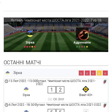
Футзал. Чемпіонат міста ШОСТА ліга 2021-2022
Тур 18
|
Зірка
Адреналін
ОСТАННІ МАТЧІ
Зірка
п
п
п
н
п
13 Лют 2022
-
13:00
Футзал. Чемпіонат міста ШОСТА ліга 2021-
2022
1
2
Зірка
Віват 40+
СК ЗНУ
6 Лют 2022
-
18:30
Футзал. Чемпіонат міста ШОСТА ліга 2021-2022