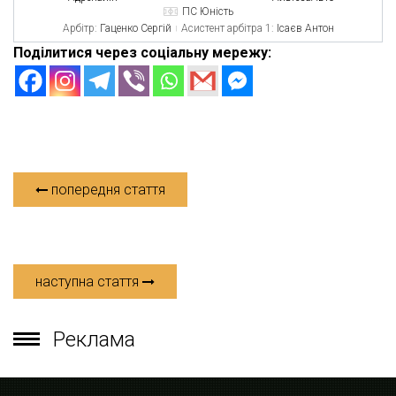
ПС Юність
Арбітр:
Гаценко Сергій
Асистент арбітра 1:
Ісаєв Антон
Поділитися через соціальну мережу:
попередня стаття
наступна стаття
Реклама