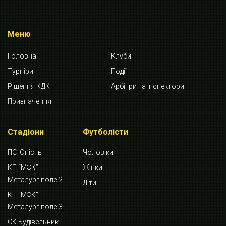
Меню
Головна
Клуби
Турніри
Події
Рішення КДК
Арбітри та інспектори
Призначення
Стадіони
Футболісти
ПС Юність
Чоловіки
КП “МФК”
Жінки
Металург поле 2
Діти
КП “МФК”
Металург поле 3
СК Будівельник