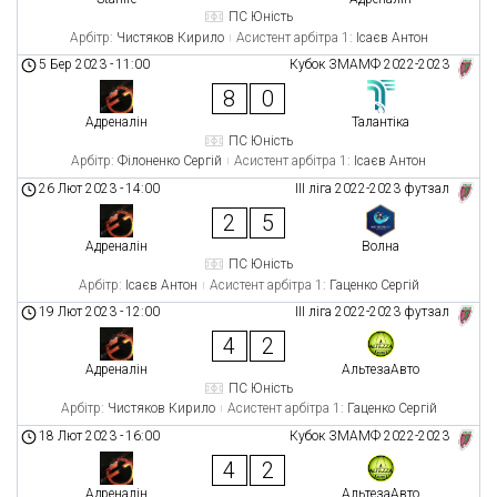
ПС Юність
Арбітр:
Чистяков Кирило
Асистент арбітра 1:
Ісаєв Антон
5 Бер 2023
-
11:00
Кубок ЗМАМФ 2022-2023
8
0
Адреналін
Талантіка
ПС Юність
Арбітр:
Філоненко Сергій
Асистент арбітра 1:
Ісаєв Антон
26 Лют 2023
-
14:00
ІІІ ліга 2022-2023 футзал
2
5
Адреналін
Волна
ПС Юність
Арбітр:
Ісаєв Антон
Асистент арбітра 1:
Гаценко Сергій
19 Лют 2023
-
12:00
ІІІ ліга 2022-2023 футзал
4
2
Адреналін
АльтезаАвто
ПС Юність
Арбітр:
Чистяков Кирило
Асистент арбітра 1:
Гаценко Сергій
18 Лют 2023
-
16:00
Кубок ЗМАМФ 2022-2023
4
2
Адреналін
АльтезаАвто