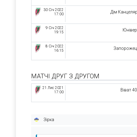
30 Січ 2022
Дім Канцеляр
17:00
9 Січ 2022
Юніве
19:15
8 Січ 2022
Запорожец
16:15
МАТЧІ ДРУГ З ДРУГОМ
21 Лис 2021
Віват 4
17:00
Зірка