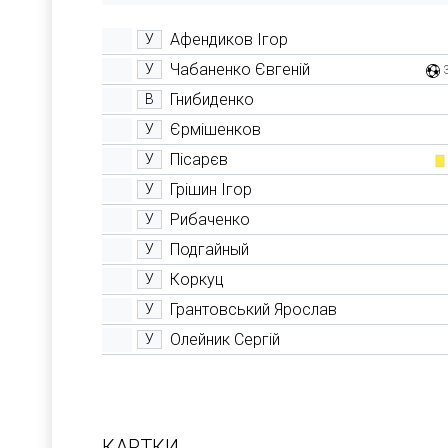
Афендиков Ігор
У
Чабаненко Євгеній
У
Гнибиденко
В
Єрмішенков
У
Пісарєв
У
Грішин Ігор
У
Рибаченко
У
Подгайный
У
Коркуц
У
Грантовський Ярослав
У
Олейник Сергій
У
КАРТКИ