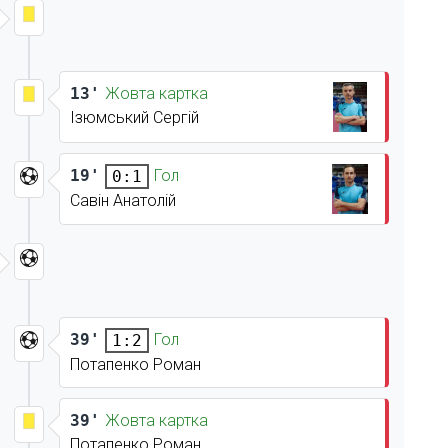
13'
Жовта картка
Ізюмський Сергій
19'
Гол
0:1
Савін Анатолій
39'
Гол
1:2
Потапенко Роман
39'
Жовта картка
Потапенко Роман