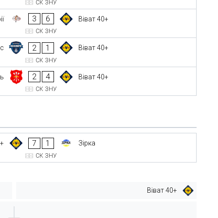
СК ЗНУ
3
6
ії
Віват 40+
СК ЗНУ
2
1
рс
Віват 40+
СК ЗНУ
2
4
ь
Віват 40+
СК ЗНУ
7
1
0+
Зірка
СК ЗНУ
Віват 40+