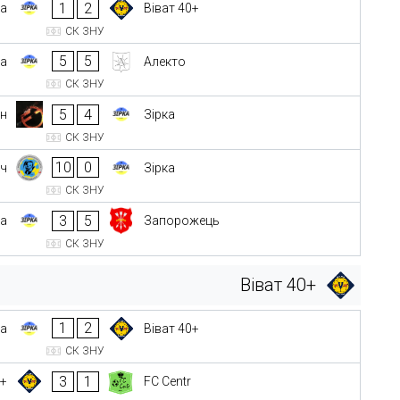
1
2
ка
Віват 40+
СК ЗНУ
5
5
ка
Алекто
СК ЗНУ
5
4
ін
Зірка
СК ЗНУ
10
0
іч
Зірка
СК ЗНУ
3
5
ка
Запорожець
СК ЗНУ
Віват 40+
1
2
ка
Віват 40+
СК ЗНУ
3
1
0+
FC Centr