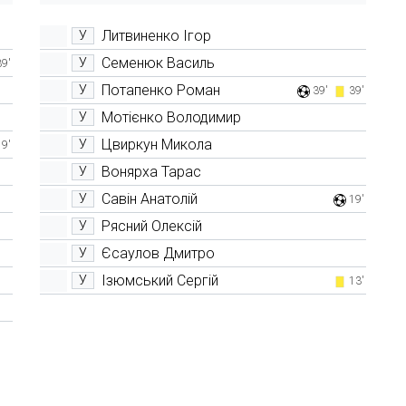
Литвиненко Ігор
У
Семенюк Василь
У
39'
Потапенко Роман
У
39'
39'
Мотієнко Володимир
У
Цвиркун Микола
У
9'
Вонярха Тарас
У
Савін Анатолій
У
19'
Рясний Олексій
У
Єсаулов Дмитро
У
Ізюмський Сергій
У
13'