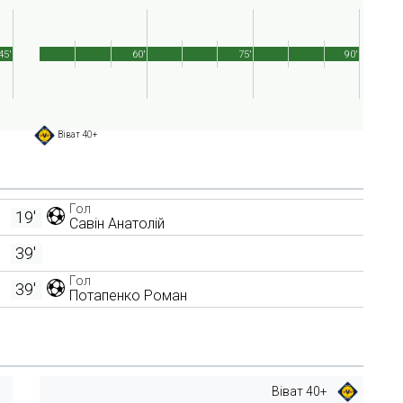
45'
60'
75'
90'
Віват 40+
Гол
19'
Савін Анатолій
39'
Гол
39'
Потапенко Роман
Віват 40+