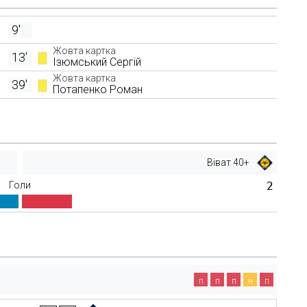
9'
Жовта картка
13'
Ізюмський Сергій
Жовта картка
39'
Потапенко Роман
Віват 40+
Голи
2
п
п
п
н
п