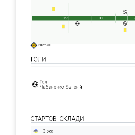
15'
30'
Віват 40+
ГОЛИ
Гол
Чабаненко Євгеній
СТАРТОВІ СКЛАДИ
Зірка