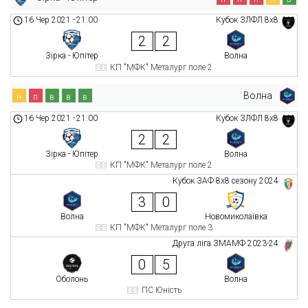
16 Чер 2021
-
21:00
Кубок ЗЛФЛ 8х8
2
2
Зірка - Юпітер
Волна
КП "МФК" Металург поле 2
Волна
н
п
в
в
в
16 Чер 2021
-
21:00
Кубок ЗЛФЛ 8х8
2
2
Зірка - Юпітер
Волна
КП "МФК" Металург поле 2
Кубок ЗАФ 8х8 сезону 2024
3
0
Волна
Новомиколаївка
КП "МФК" Металург поле 3
Друга ліга ЗМАМФ 2023-24
0
5
Оболонь
Волна
ПС Юність