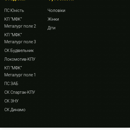
ПС Юність
Чоловіки
КП “МФК”
Жінки
Металург поле 2
Діти
КП “МФК”
Металург поле 3
СК Будівельник
Локомотив-КПУ
КП “МФК”
Металург поле 1
ПС ЗАБ
СК Спартак-КПУ
СК ЗНУ
СК Динамо