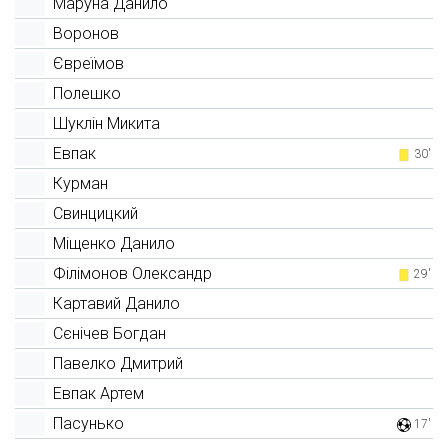
Маруна Данило
Воронов
Євреїмов
Полешко
Шуклін Микита
Евпак
30'
Курман
Свинцицкий
Міщенко Данило
Філімонов Олександр
29'
Картавий Данило
Сєнічев Богдан
Павелко Дмитрий
Евпак Артем
Пасунько
17'