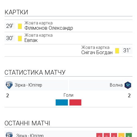
КАРТКИ
Жовта картка
29'
Філімонов Олександр
Жовта картка
30'
Евпак
Жовта картка
31'
Снігач Богдан
СТАТИСТИКА МАТЧУ
Зірка - Юпітер
Волна
2
Голи
2
ОСТАННІ МАТЧІ
Зірка - Юпітер
п
п
п
н
в