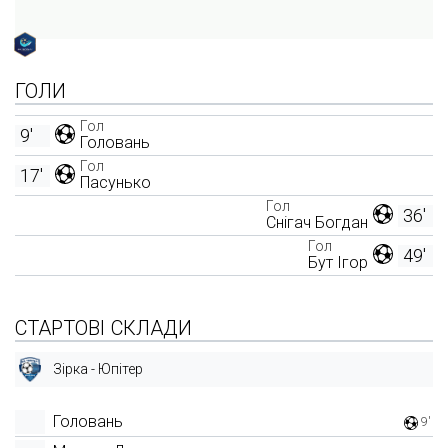
ГОЛИ
Гол
9'
Головань
Гол
17'
Пасунько
Гол
36'
Снігач Богдан
Гол
49'
Бут Ігор
СТАРТОВІ СКЛАДИ
Зірка - Юпітер
Головань
9'