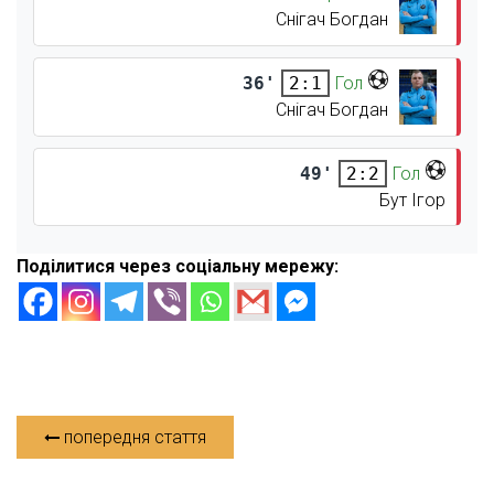
Снігач Богдан
36'
Гол
2:1
Снігач Богдан
49'
Гол
2:2
Бут Ігор
Поділитися через соціальну мережу:
попередня стаття