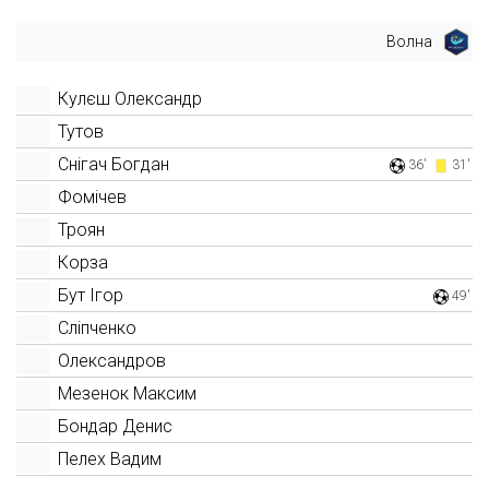
Волна
Кулєш Олександр
Тутов
Снігач Богдан
36'
31'
Фомічев
Троян
Корза
Бут Ігор
49'
Сліпченко
Олександров
Мезенок Максим
Бондар Денис
Пелех Вадим