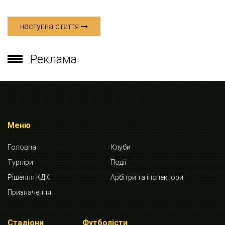
наступна стаття
Реклама
Меню
Головна
Клуби
Турніри
Події
Рішення КДК
Арбітри та інспектори
Призначення
Стадіони
Футболісти