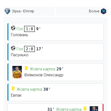
Зірка - Юпітер
Волна
Гол
9'
1:0
Головань
Гол
17'
2:0
Пасунько
Жовта картка
29'
Філімонов Олександр
Жовта картка
30'
Евпак
31'
Жовта картка