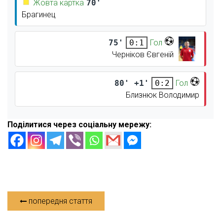
Жовта картка
70'
Брагинец
75'
Гол
0:1
Черніков Євгеній
80' +1'
Гол
0:2
Близнюк Володимир
Поділитися через соціальну мережу:
попередня стаття