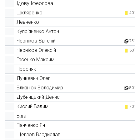
Ідову Іфеолова
Шкляренко
40'
Левченко
Купріяненко Антон
Черніков Євгеній
75'
Черніков Олексій
60'
Гасенко Максим
Просняк
Лучкевич Олег
Близнюк Володимир
80'
Дубницький Денис
Кислий Вадим
70'
Біда
Панченко Ян
Щеглов Владислав