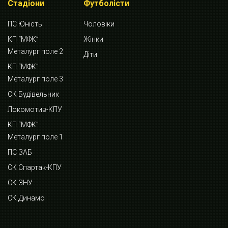
Стадіони
Футболісти
ПС Юність
Чоловіки
КП “МФК”
Жінки
Металург поле 2
Діти
КП “МФК”
Металург поле 3
СК Будівельник
Локомотив-КПУ
КП “МФК”
Металург поле 1
ПС ЗАБ
СК Спартак-КПУ
СК ЗНУ
СК Динамо