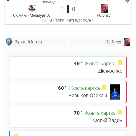
команд
1
8
СК Аякс - Металург 05
FC Dnepr
КП "МФК" Металург поле 1
Зірка - Юпітер
FC Dnepr
40'
Жовта картка
Шкляренко
60'
Жовта картка
Черніков Олексій
70'
Жовта картка
Кислий Вадим