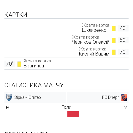
КАРТКИ
Жовта картка
40'
Шкляренко
Жовта картка
60'
Черніков Олексій
Жовта картка
70'
Кислий Вадим
Жовта картка
70'
Брагинец
СТАТИСТИКА МАТЧУ
Зірка - Юпітер
FC Dnepr
0
Голи
2