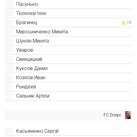
Пасунько
Тюлєнєв Ілля
Брагинец
70'
Мирошниченко Микита
Шуклін Микита
Уваров
Свинцицкий
Куксов Данил
Козлов Иван
Рындеев
Сальник Артем
FC Dnepr
Касьяненко Сергій