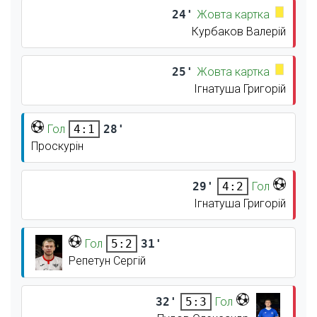
24'
Жовта картка
Курбаков Валерій
25'
Жовта картка
Ігнатуша Григорій
Гол
28'
4:1
Проскурін
29'
Гол
4:2
Ігнатуша Григорій
Гол
31'
5:2
Репетун Сергій
32'
Гол
5:3