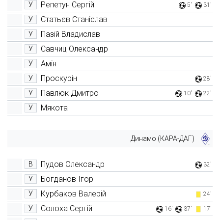
Репетун Сергій
У
5'
31'
Статьєв Станіслав
У
Пазій Владислав
У
Савчиц Олександр
У
Амін
У
Проскурін
У
28'
Павлюк Дмитро
У
10'
22'
Мякота
У
Динамо (КАРА-ДАГ)
Пудов Олександр
В
32'
Богданов Ігор
У
Курбаков Валерій
У
24'
Солоха Сергій
У
16'
37'
17'