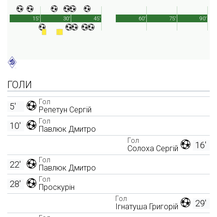
15'
30'
45'
60'
75'
90'
ГОЛИ
Гол
5'
Репетун Сергій
Гол
10'
Павлюк Дмитро
Гол
16'
Солоха Сергій
Гол
22'
Павлюк Дмитро
Гол
28'
Проскурін
Гол
29'
Ігнатуша Григорій