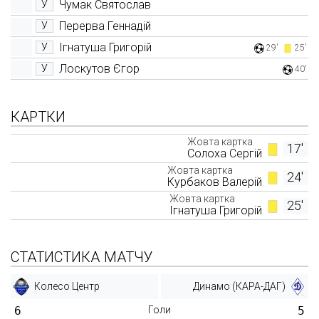
Чумак Святослав
У
Перерва Геннадій
У
Ігнатуша Григорій
У
29'
25'
Лоскутов Єгор
У
40'
КАРТКИ
Жовта картка
17'
Солоха Сергій
Жовта картка
24'
Курбаков Валерій
Жовта картка
25'
Ігнатуша Григорій
СТАТИСТИКА МАТЧУ
Колесо Центр
Динамо (КАРА-ДАГ)
6
Голи
5