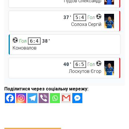
Пудов Олександр
37'
Гол
5:4
Солоха Сергій
Гол
38'
6:4
Коновалов
40'
Гол
6:5
Лоскутов Єгор
Поділитися через соціальну мережу: