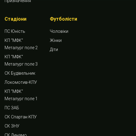
Призначення
Стадіони
Футболісти
ПС Юність
Чоловіки
КП “МФК”
Жінки
Металург поле 2
Діти
КП “МФК”
Металург поле 3
СК Будівельник
Локомотив-КПУ
КП “МФК”
Металург поле 1
ПС ЗАБ
СК Спартак-КПУ
СК ЗНУ
СК Динамо