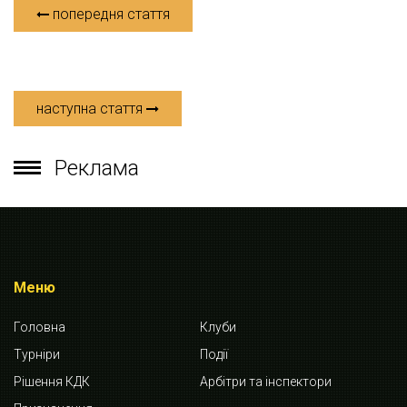
попередня стаття
наступна стаття
Реклама
Меню
Головна
Клуби
Турніри
Події
Рішення КДК
Арбітри та інспектори