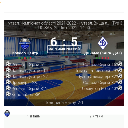
Футзал. Чемпіонат області 2021-2022 - Футзал. Вища ліга Запорізької області 2021-2022
Тур 3
|
ПС ЗАБ
20 Лют 2022
-
14:00
|
6
:
5
МАТЧ ЗАВЕРШЕНИЙ
Колесо Центр
Динамо (КАРА-ДАГ)
Репетун Сергій
5'
Солоха Сергій
16'
Павлюк Дмитро
10'
Ігнатуша Григорій
29'
Павлюк Дмитро
22'
Пудов Олександр
32'
Проскурін
28'
Солоха Сергій
37'
Репетун Сергій
31'
Лоскутов Єгор
40'
Коновалов
38'
Половина матчу: 2-1
1-й тайм
2-й тайм