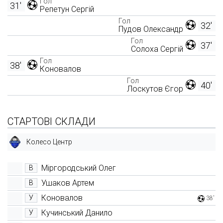
Гол
31'
Репетун Сергій
Гол
32'
Пудов Олександр
Гол
37'
Солоха Сергій
Гол
38'
Коновалов
Гол
40'
Лоскутов Єгор
СТАРТОВІ СКЛАДИ
Колесо Центр
Міргородський Олег
В
Ушаков Артем
В
Коновалов
У
38'
Кучинський Данило
У