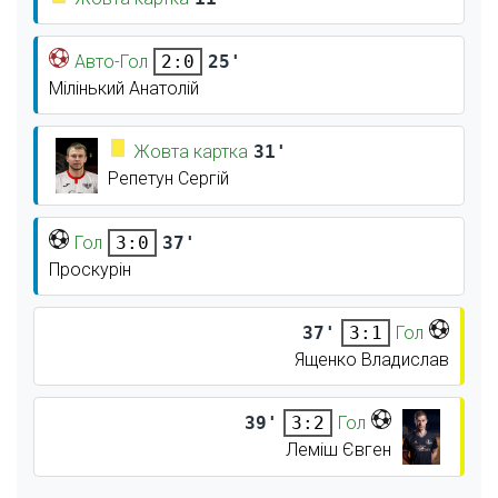
Авто-Гол
25'
2:0
Мілінький Анатолій
Жовта картка
31'
Репетун Сергій
Гол
37'
3:0
Проскурін
37'
Гол
3:1
Ященко Владислав
39'
Гол
3:2
Леміш Євген