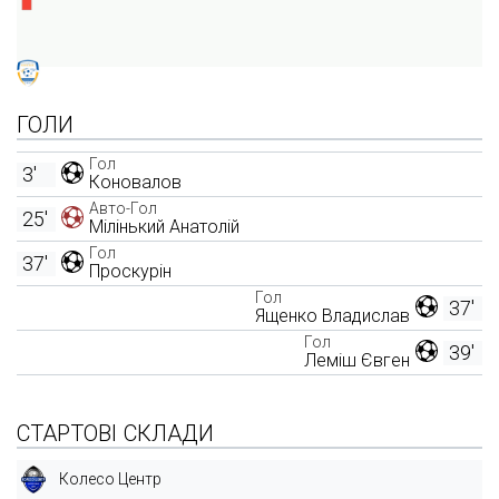
ГОЛИ
Гол
3'
Коновалов
Авто-Гол
25'
Мілінький Анатолій
Гол
37'
Проскурін
Гол
37'
Ященко Владислав
Гол
39'
Леміш Євген
СТАРТОВІ СКЛАДИ
Колесо Центр