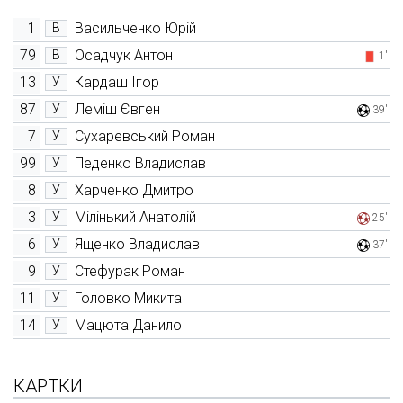
1
Васильченко Юрій
В
79
Осадчук Антон
В
1'
13
Кардаш Ігор
У
87
Леміш Євген
У
39'
7
Сухаревський Роман
У
99
Педенко Владислав
У
8
Харченко Дмитро
У
3
Мілінький Анатолій
У
25'
6
Ященко Владислав
У
37'
9
Стефурак Роман
У
11
Головко Микита
У
14
Мацюта Данило
У
КАРТКИ