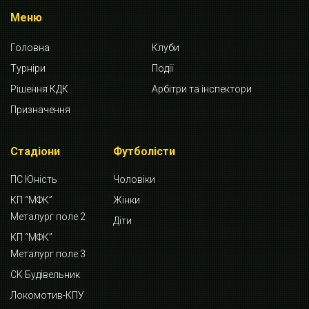
Меню
Головна
Клуби
Турніри
Події
Рішення КДК
Арбітри та інспектори
Призначення
Стадіони
Футболісти
ПС Юність
Чоловіки
КП “МФК”
Жінки
Металург поле 2
Діти
КП “МФК”
Металург поле 3
СК Будівельник
Локомотив-КПУ