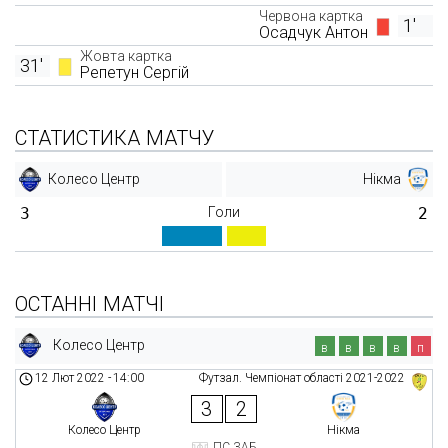
Червона картка
1'
Осадчук Антон
Жовта картка
31'
Репетун Сергій
СТАТИСТИКА МАТЧУ
Колесо Центр
Нікма
3
Голи
2
ОСТАННІ МАТЧІ
Колесо Центр
в
в
в
в
п
12 Лют 2022
-
14:00
Футзал. Чемпіонат області 2021-2022
3
2
Колесо Центр
Нікма
ПС ЗАБ