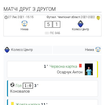
МАТЧІ ДРУГ З ДРУГОМ
27 Лис 2021
-
15:15
Футзал. Чемпіонат області 2021-2022
5
1
Нікма
Колесо Центр
ПС ЗАБ
Колесо Центр
Нікма
1'
Червона картка
Осадчук Антон
Гол
3'
1:0
Коновалов
Жовта картка
11'