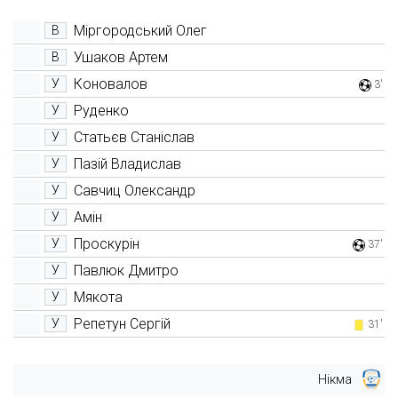
Міргородський Олег
В
Ушаков Артем
В
Коновалов
У
3'
Руденко
У
Статьєв Станіслав
У
Пазій Владислав
У
Савчиц Олександр
У
Амін
У
Проскурін
У
37'
Павлюк Дмитро
У
Мякота
У
Репетун Сергій
У
31'
Нікма