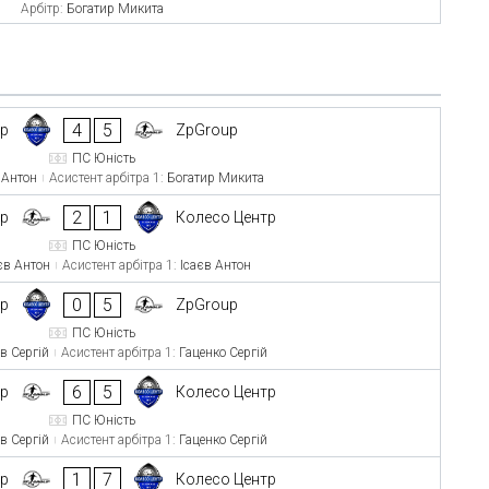
Арбітр:
Богатир Микита
4
5
тр
ZpGroup
ПС Юність
 Антон
Асистент арбітра 1:
Богатир Микита
2
1
up
Колесо Центр
ПС Юність
єв Антон
Асистент арбітра 1:
Ісаєв Антон
0
5
тр
ZpGroup
ПС Юність
в Сергій
Асистент арбітра 1:
Гаценко Сергій
6
5
up
Колесо Центр
ПС Юність
в Сергій
Асистент арбітра 1:
Гаценко Сергій
1
7
up
Колесо Центр