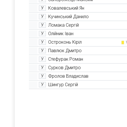
Ковалевський Ян
У
Кучинський Данило
У
Ломака Сергій
У
Олійник Іван
У
Остроконь Кіріл
У
Павлюк Дмитро
У
Стефурак Роман
У
Сурков Дмитро
У
Фролов Владислав
У
Шингур Сергій
У