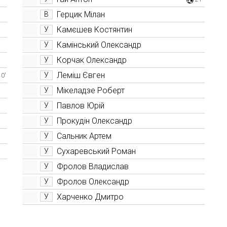
Герцик Мілан
В
Камєшев Костянтин
У
Камінський Олександр
У
Корчак Олександр
У
Леміш Євген
У
10'
Мікеладзе Роберт
У
Павлов Юрій
У
Прокудін Олександр
У
Сальник Артем
У
Сухаревський Роман
У
Фролов Владислав
У
Фролов Олександр
У
Харченко Дмитро
У