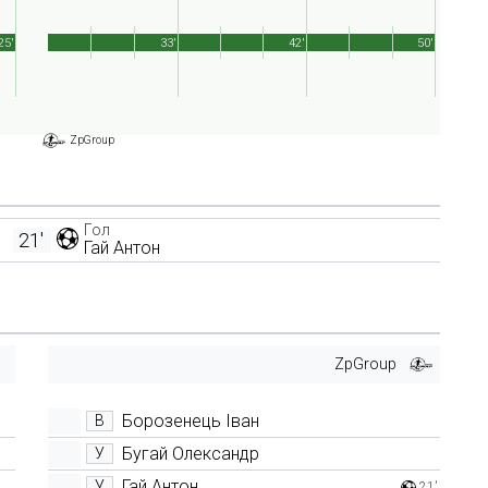
25'
33'
42'
50'
ZpGroup
Гол
21'
Гай Антон
ZpGroup
Борозенець Іван
В
Бугай Олександр
У
Гай Антон
У
21'