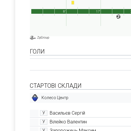
8'
17'
ZpGroup
ГОЛИ
СТАРТОВІ СКЛАДИ
Колесо Центр
Васильєв Сергій
У
Вілейко Валентин
У
Запорожець Максим
У