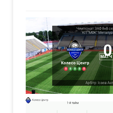
Чемпіонат ЗАФ 8×8 се
КП "МФК" Металур
0
МАТЧ
Колесо Центр
П
В
В
В
П
Арбітр: Ісаєв Ан
Колесо Центр
1-й тайм