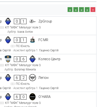
в
в
в
в
п
0
1
тр
ZpGroup
КП "МФК" Металург поле 3
Арбітр:
Ісаєв Антон
0
1
тр
FC MR
ПС Юність
в Сергій
Асистент арбітра 1:
Гаценко Сергій
0
6
on
Колесо Центр
КП "МФК" Металург поле 3
Арбітр:
Богатир Микита
6
2
тр
Легіон
ПС Юність
в Сергій
Асистент арбітра 1:
Гаценко Сергій
6
0
тр
O`HARA
КП "МФК" Металург поле 3