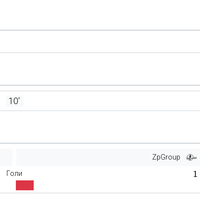
10'
ZpGroup
Голи
1