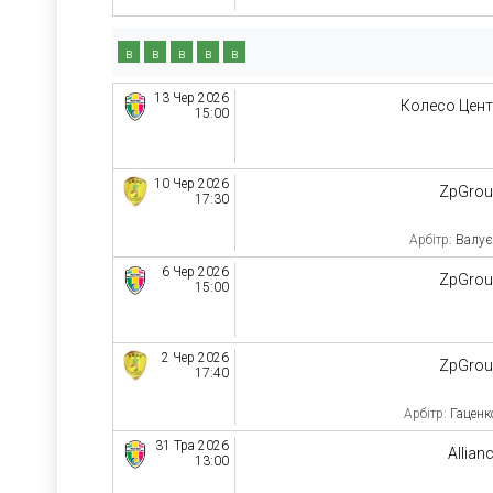
в
в
в
в
в
13 Чер 2026
Колесо Цен
15:00
10 Чер 2026
ZpGro
17:30
Арбітр:
Валує
6 Чер 2026
ZpGro
15:00
2 Чер 2026
ZpGro
17:40
Арбітр:
Гаценк
31 Тра 2026
Allian
13:00