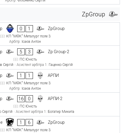
Арбітр:
Філоненко Сергій
ZpGroup
0
1
тр
ZpGroup
КП "МФК" Металург поле 3
Арбітр:
Ісаєв Антон
5
3
up
Zp Group-2
ПС Юність
в Сергій
Асистент арбітра 1:
Гаценко Сергій
1
1
up
АРПИ
КП "МФК" Металург поле 3
Арбітр:
Ісаєв Антон
16
0
up
АРПИ-2
ПС Юність
о Сергій
Асистент арбітра 1:
Богатир Микита
1
6
ce
ZpGroup
КП "МФК" Металург поле 3