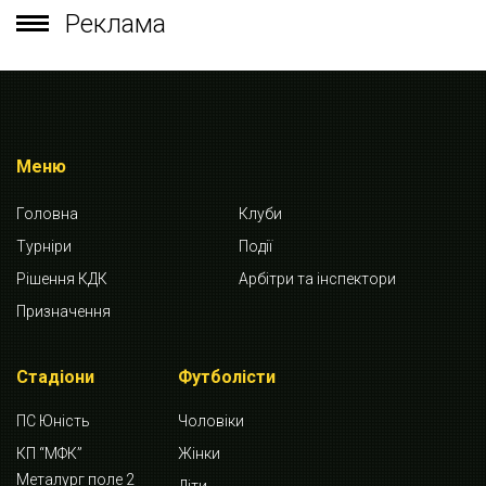
Реклама
Меню
Головна
Клуби
Турніри
Події
Рішення КДК
Арбітри та інспектори
Призначення
Стадіони
Футболісти
ПС Юність
Чоловіки
КП “МФК”
Жінки
Металург поле 2