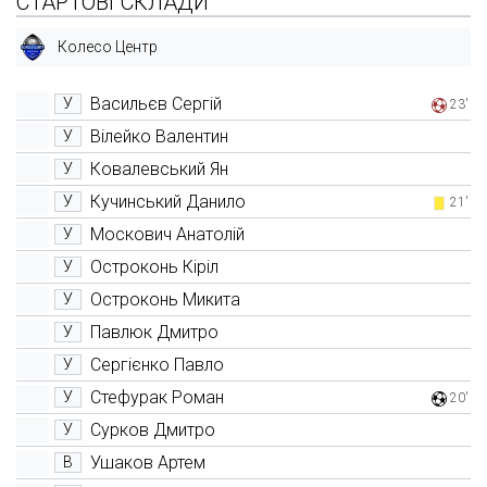
СТАРТОВІ СКЛАДИ
Колесо Центр
Васильєв Сергій
У
23'
Вілейко Валентин
У
Ковалевський Ян
У
Кучинський Данило
У
21'
Москович Анатолій
У
Остроконь Кіріл
У
Остроконь Микита
У
Павлюк Дмитро
У
Сергієнко Павло
У
Стефурак Роман
У
20'
Сурков Дмитро
У
Ушаков Артем
В