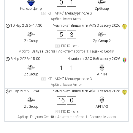
0
1
Колесо Центр
ZpGroup
КП "МФК" Металург поле 3
Арбітр:
Ісаєв Антон
10 Чер 2026
-
17:30
Чемпіонат Вищої ліги АФЗО сезону 2026
5
3
ZpGroup
Zp Group-2
ПС Юність
Арбітр:
Валуєв Сергій
Асистент арбітра 1:
Гаценко Сергій
6 Чер 2026
-
15:00
Чемпіонат ЗАФ 8×8 сезону 2026
1
1
ZpGroup
АРПИ
КП "МФК" Металург поле 3
Арбітр:
Ісаєв Антон
2 Чер 2026
-
17:40
Чемпіонат Вищої ліги АФЗО сезону 2026
16
0
ZpGroup
АРПИ-2
ПС Юність
Арбітр:
Гаценко Сергій
Асистент арбітра 1:
Богатир Микита