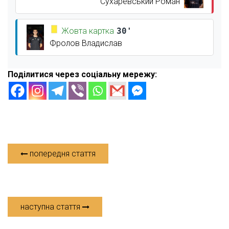
Сухаревський Роман
Жовта картка
30'
Фролов Владислав
Поділитися через соціальну мережу:
попередня стаття
наступна стаття