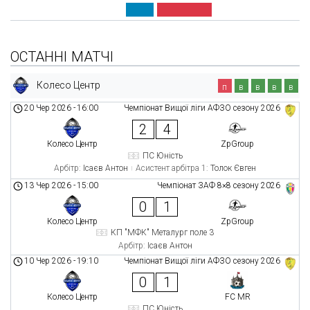
ОСТАННІ МАТЧІ
Колесо Центр
п
в
в
в
в
20 Чер 2026
-
16:00
Чемпіонат Вищої ліги АФЗО сезону 2026
2
4
Колесо Центр
ZpGroup
ПС Юність
Арбітр:
Ісаєв Антон
Асистент арбітра 1:
Толок Євген
13 Чер 2026
-
15:00
Чемпіонат ЗАФ 8×8 сезону 2026
0
1
Колесо Центр
ZpGroup
КП "МФК" Металург поле 3
Арбітр:
Ісаєв Антон
10 Чер 2026
-
19:10
Чемпіонат Вищої ліги АФЗО сезону 2026
0
1
Колесо Центр
FC MR
ПС Юність