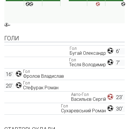
ГОЛИ
Гол
6'
Бугай Олександр
Гол
7'
Тесля Володимир
Гол
16'
Фролов Владислав
Гол
20'
Стефурак Роман
Авто-Гол
23'
Васильєв Сергій
Гол
30'
Сухаревський Роман