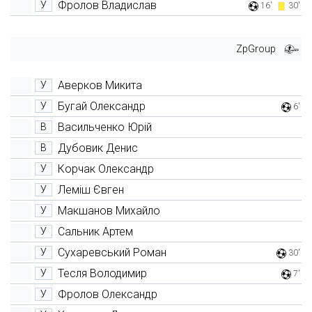
Фролов Владислав
У
16'
30'
ZpGroup
Аверков Микита
У
Бугай Олександр
У
6'
Васильченко Юрій
В
Дубовик Денис
В
Корчак Олександр
У
Леміш Євген
У
Макшанов Михайло
У
Сальник Артем
У
Сухаревський Роман
У
30'
Тесля Володимир
У
7'
Фролов Олександр
У