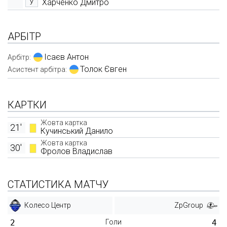
Харченко Дмитро
У
АРБІТР
Ісаєв Антон
Арбітр:
Толок Євген
Асистент арбітра:
КАРТКИ
Жовта картка
21'
Кучинський Данило
Жовта картка
30'
Фролов Владислав
СТАТИСТИКА МАТЧУ
Колесо Центр
ZpGroup
2
Голи
4