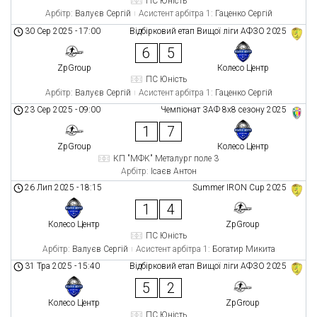
ПС Юність
Арбітр:
Валуєв Сергій
Асистент арбітра 1:
Гаценко Сергій
30 Сер 2025
-
17:00
Відбірковий етап Вищої ліги АФЗО 2025
6
5
ZpGroup
Колесо Центр
ПС Юність
Арбітр:
Валуєв Сергій
Асистент арбітра 1:
Гаценко Сергій
23 Сер 2025
-
09:00
Чемпіонат ЗАФ 8x8 сезону 2025
1
7
ZpGroup
Колесо Центр
КП "МФК" Металург поле 3
Арбітр:
Ісаєв Антон
26 Лип 2025
-
18:15
Summer IRON Cup 2025
1
4
Колесо Центр
ZpGroup
ПС Юність
Арбітр:
Валуєв Сергій
Асистент арбітра 1:
Богатир Микита
31 Тра 2025
-
15:40
Відбірковий етап Вищої ліги АФЗО 2025
5
2
Колесо Центр
ZpGroup
ПС Юність