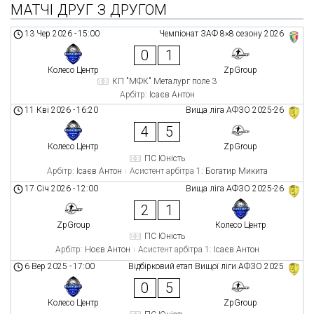
МАТЧІ ДРУГ З ДРУГОМ
13 Чер 2026
-
15:00
Чемпіонат ЗАФ 8×8 сезону 2026
0
1
Колесо Центр
ZpGroup
КП "МФК" Металург поле 3
Арбітр:
Ісаєв Антон
11 Кві 2026
-
16:20
Вища ліга АФЗО 2025-26
4
5
Колесо Центр
ZpGroup
ПС Юність
Арбітр:
Ісаєв Антон
Асистент арбітра 1:
Богатир Микита
17 Січ 2026
-
12:00
Вища ліга АФЗО 2025-26
2
1
ZpGroup
Колесо Центр
ПС Юність
Арбітр:
Ноєв Антон
Асистент арбітра 1:
Ісаєв Антон
6 Вер 2025
-
17:00
Відбірковий етап Вищої ліги АФЗО 2025
0
5
Колесо Центр
ZpGroup