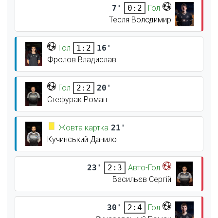
7'
Гол
0:2
Тесля Володимир
Гол
16'
1:2
Фролов Владислав
Гол
20'
2:2
Стефурак Роман
Жовта картка
21'
Кучинський Данило
23'
Авто-Гол
2:3
Васильєв Сергій
30'
Гол
2:4