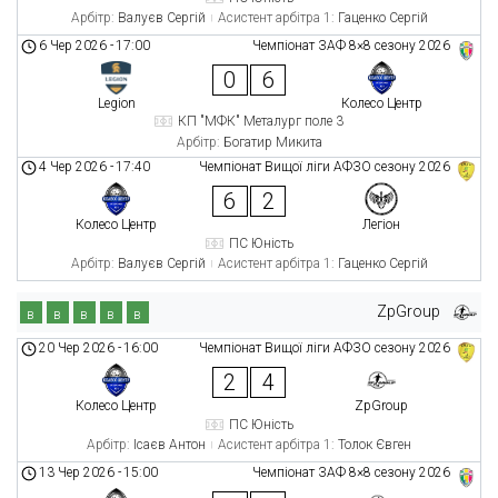
Арбітр:
Валуєв Сергій
Асистент арбітра 1:
Гаценко Сергій
6 Чер 2026
-
17:00
Чемпіонат ЗАФ 8×8 сезону 2026
0
6
Legion
Колесо Центр
КП "МФК" Металург поле 3
Арбітр:
Богатир Микита
4 Чер 2026
-
17:40
Чемпіонат Вищої ліги АФЗО сезону 2026
6
2
Колесо Центр
Легіон
ПС Юність
Арбітр:
Валуєв Сергій
Асистент арбітра 1:
Гаценко Сергій
ZpGroup
в
в
в
в
в
20 Чер 2026
-
16:00
Чемпіонат Вищої ліги АФЗО сезону 2026
2
4
Колесо Центр
ZpGroup
ПС Юність
Арбітр:
Ісаєв Антон
Асистент арбітра 1:
Толок Євген
13 Чер 2026
-
15:00
Чемпіонат ЗАФ 8×8 сезону 2026