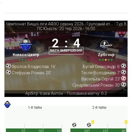
Чемпіонат Вищої ліги АФЗО сезону 2026 - Груповий етап
Тур 8
|
ПС Юність
20 Чер 2026
-
16:00
|
2
:
4
МАТЧ ЗАВЕРШЕНИЙ
Колесо Центр
ZpGroup
Фролов Владислав
16'
Бугай Олександр
6'
Стефурак Роман
20'
Тесля Володимир
7'
Васильєв Сергій
23'
Сухаревський Роман
30'
Арбітр: Ісаєв Антон
Половина матчу: 0-2
|
1-й тайм
2-й тайм
5'
10'
15'
20'
25'
30'