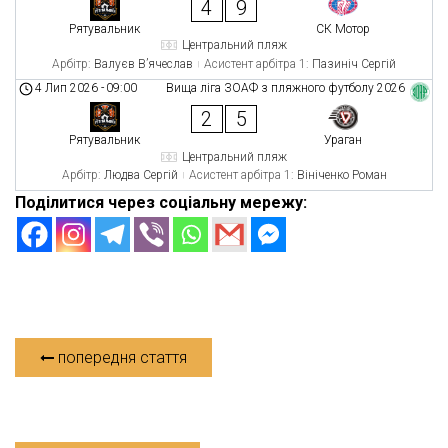
4
9
Рятувальник
СК Мотор
Центральний пляж
Арбітр:
Валуєв В’ячеслав
Асистент арбітра 1:
Пазиніч Сергій
4 Лип 2026
-
09:00
Вища ліга ЗОАФ з пляжного футболу 2026
2
5
Рятувальник
Ураган
Центральний пляж
Арбітр:
Людва Сергій
Асистент арбітра 1:
Вініченко Роман
Поділитися через соціальну мережу:
попередня стаття