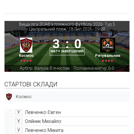
Вища ліга ЗОАФ з пляжного футболу 2026
Тур 5
|
Центральний пляж
18 Лип 2026
-
09:00
|
3
:
0
МАТЧ ЗАВЕРШЕНИЙ
Космос
Рятувальник
Арбітр: Валуєв В’ячеслав
Половина матчу: 0-0
|
СТАРТОВІ СКЛАДИ
Космос
Левченко Євген
У
Олійник Михайло
У
Левченко Микита
У