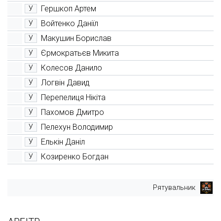
Гершкоп Артем
У
Войтенко Даніїл
У
Макушин Борислав
У
Єрмократьєв Микита
У
Колесов Данило
У
Логвін Давид
У
Перепелиця Нікіта
У
Пахомов Дмитро
У
Пелехун Володимир
У
Елькін Даніл
У
Козиренко Богдан
У
Рятувальник