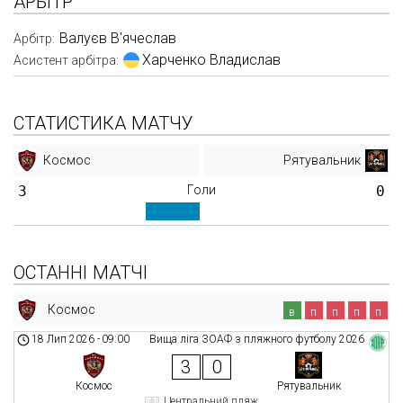
АРБІТР
Валуєв В'ячеслав
Арбітр:
Харченко Владислав
Асистент арбітра:
СТАТИСТИКА МАТЧУ
Космос
Рятувальник
3
Голи
0
ОСТАННІ МАТЧІ
Космос
в
п
п
п
п
18 Лип 2026
-
09:00
Вища ліга ЗОАФ з пляжного футболу 2026
3
0
Космос
Рятувальник
Центральний пляж