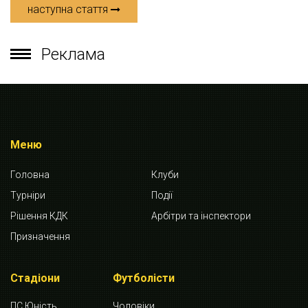
наступна стаття
Реклама
Меню
Головна
Клуби
Турніри
Події
Рішення КДК
Арбітри та інспектори
Призначення
Стадіони
Футболісти
ПС Юність
Чоловіки