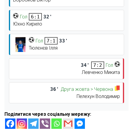
Гол
32'
6:1
Юхно Кирило
Гол
33'
7:1
Тюлєнєв Ілля
34'
Гол
7:2
Левченко Микита
36'
Друга жовта > Червона
Пелехун Володимир
Поділитися через соціальну мережу: