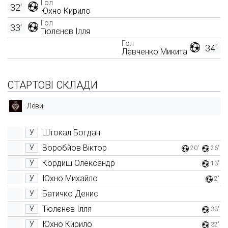
Гол
32'
Юхно Кирило
Гол
33'
Тюлєнєв Ілля
Гол
34'
Левченко Микита
СТАРТОВІ СКЛАДИ
Леви
Штокал Богдан
У
Воробйов Віктор
У
20'
26'
Кордиш Олександр
У
13'
Юхно Михайло
У
2'
Батичко Денис
У
Тюлєнєв Ілля
У
33'
Юхно Кирило
У
32'