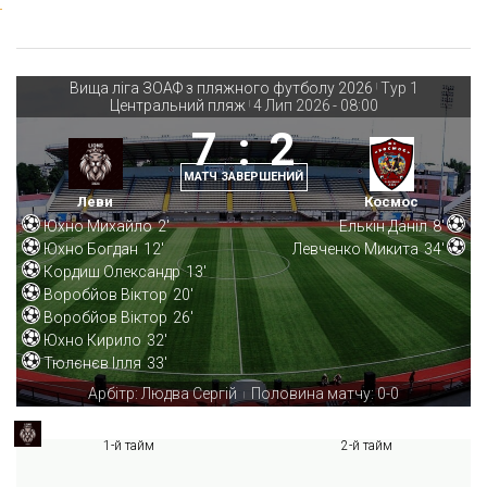
Вища ліга ЗОАФ з пляжного футболу 2026
Тур 1
|
Центральний пляж
4 Лип 2026
-
08:00
|
7
:
2
МАТЧ ЗАВЕРШЕНИЙ
Леви
Космос
Юхно Михайло
2'
Елькін Даніл
8'
Юхно Богдан
12'
Левченко Микита
34'
Кордиш Олександр
13'
Воробйов Віктор
20'
Воробйов Віктор
26'
Юхно Кирило
32'
Тюлєнєв Ілля
33'
Арбітр: Людва Сергій
Половина матчу: 0-0
|
1-й тайм
2-й тайм