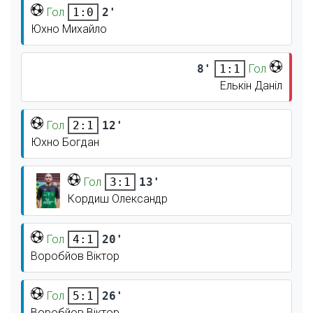
Гол
2'
1:0
Юхно Михайло
8'
Гол
1:1
Елькін Даніл
Гол
12'
2:1
Юхно Богдан
Гол
13'
3:1
Кордиш Олександр
Гол
20'
4:1
Воробйов Віктор
Гол
26'
5:1
Воробйов Віктор