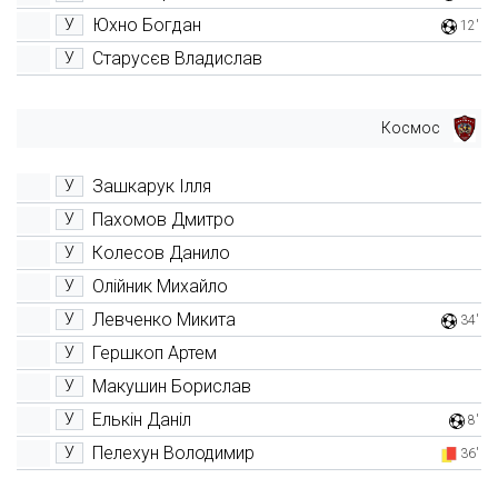
Юхно Богдан
У
12'
Старусєв Владислав
У
Космос
Зашкарук Ілля
У
Пахомов Дмитро
У
Колесов Данило
У
Олійник Михайло
У
Левченко Микита
У
34'
Гершкоп Артем
У
Макушин Борислав
У
Елькін Даніл
У
8'
Пелехун Володимир
У
36'