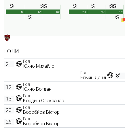
6'
12'
18'
24'
30'
36'
ГОЛИ
Гол
2'
Юхно Михайло
Гол
8'
Елькін Даніл
Гол
12'
Юхно Богдан
Гол
13'
Кордиш Олександр
Гол
20'
Воробйов Віктор
Гол
26'
Воробйов Віктор