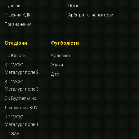
Турніри
Події
Рішення КДК
Арбітри та інспектори
Призначення
Стадіони
Футболісти
ПС Юність
Чоловіки
КП “МФК”
Жінки
Металург поле 2
Діти
КП “МФК”
Металург поле 3
СК Будівельник
Локомотив-КПУ
КП “МФК”
Металург поле 1
ПС ЗАБ