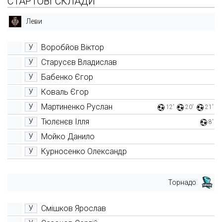
СТАРТОВІ СКЛАДИ
Леви
Воробйов Віктор
У
Старусєв Владислав
У
Бабенко Єгор
У
Коваль Єгор
У
Мартиненко Руслан
У
12'
20'
21'
Тюлєнєв Ілля
У
8'
Мойко Данило
У
Курносенко Олександр
У
Торнадо
Смішков Ярослав
У