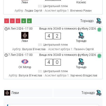
Леви
Космос
Центральний пляж
Арбітр:
Людва Сергій
Асистент арбітра 1:
Вініченко Роман
Торнадо
п
п
п
в
в
8 Лип 2026
-
17:00
Вища ліга ЗОАФ з пляжного футболу 2026
4
2
Леви
Торнадо
Центральний пляж
Арбітр:
Валуєв В’ячеслав
Асистент арбітра 1:
Пазиніч Сергій
7 Лип 2026
-
17:00
Вища ліга ЗОАФ з пляжного футболу 2026
4
0
СК Мотор
Торнадо
Центральний пляж
Арбітр:
Валуєв В’ячеслав
Асистент арбітра 1:
Харченко Владислав
Леви
Торнадо