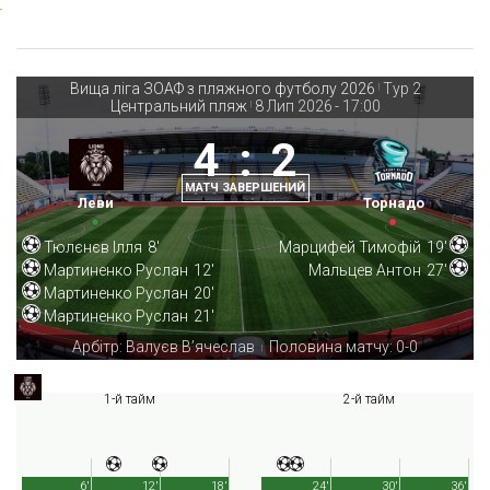
Вища ліга ЗОАФ з пляжного футболу 2026
Тур 2
|
Центральний пляж
8 Лип 2026
-
17:00
|
4
:
2
МАТЧ ЗАВЕРШЕНИЙ
Леви
Торнадо
Тюлєнєв Ілля
8'
Марцифей Тимофій
19'
Мартиненко Руслан
12'
Мальцев Антон
27'
Мартиненко Руслан
20'
Мартиненко Руслан
21'
Арбітр: Валуєв В’ячеслав
Половина матчу: 0-0
|
1-й тайм
2-й тайм
6'
12'
18'
24'
30'
36'