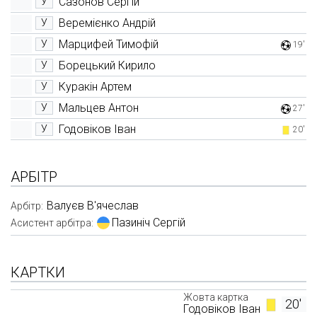
Сазонов Сергій
У
Веремієнко Андрій
У
Марцифей Тимофій
У
19'
Борецький Кирило
У
Куракін Артем
У
Мальцев Антон
У
27'
Годовіков Іван
У
20'
АРБІТР
Валуєв В'ячеслав
Арбітр:
Пазиніч Сергій
Асистент арбітра:
КАРТКИ
Жовта картка
20'
Годовіков Іван