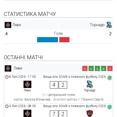
СТАТИСТИКА МАТЧУ
Леви
Торнадо
4
Голи
2
ОСТАННІ МАТЧІ
Леви
п
в
в
в
п
8 Лип 2026
-
17:00
Вища ліга ЗОАФ з пляжного футболу 2026
4
2
Леви
Торнадо
Центральний пляж
Арбітр:
Валуєв В’ячеслав
Асистент арбітра 1:
Пазиніч Сергій
4 Лип 2026
-
08:00
Вища ліга ЗОАФ з пляжного футболу 2026
7
2