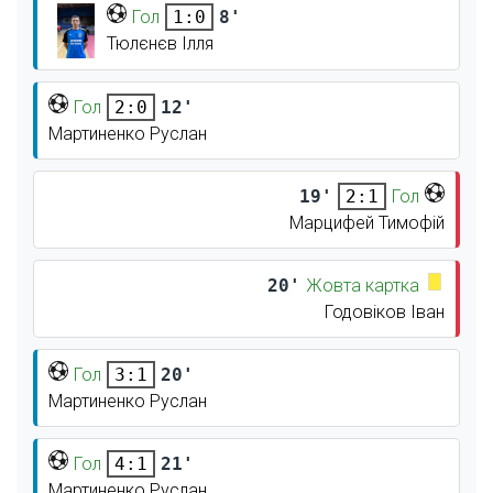
Гол
8'
1:0
Тюлєнєв Ілля
Гол
12'
2:0
Мартиненко Руслан
19'
Гол
2:1
Марцифей Тимофій
20'
Жовта картка
Годовіков Іван
Гол
20'
3:1
Мартиненко Руслан
Гол
21'
4:1
Мартиненко Руслан