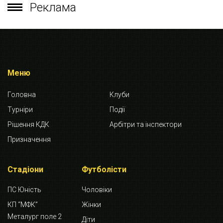
Реклама
Меню
Головна
Клуби
Турніри
Події
Рішення КДК
Арбітри та інспектори
Призначення
Стадіони
Футболісти
ПС Юність
Чоловіки
КП “МФК”
Жінки
Металург поле 2
Діти