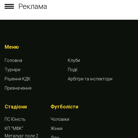
Реклама
Меню
Головна
Клуби
Турніри
Події
Рішення КДК
Арбітри та інспектори
Призначення
Стадіони
Футболісти
ПС Юність
Чоловіки
КП “МФК”
Жінки
Металург поле 2
Діти