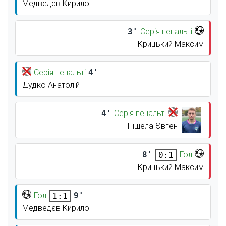
Медведєв Кирило
3'
Серія пенальті
Крицький Максим
Серія пенальті
4'
Дудко Анатолій
4'
Серія пенальті
Піщела Євген
8'
Гол
0:1
Крицький Максим
Гол
9'
1:1
Медведєв Кирило