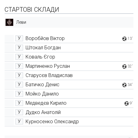
СТАРТОВІ СКЛАДИ
Леви
Воробйов Віктор
У
13'
Штокал Богдан
У
Коваль Єгор
У
Мартиненко Руслан
У
32'
Старусєв Владислав
У
Батичко Денис
У
34'
Мойко Данило
У
Медведєв Кирило
У
9'
Дудко Анатолій
У
Курносенко Олександр
У