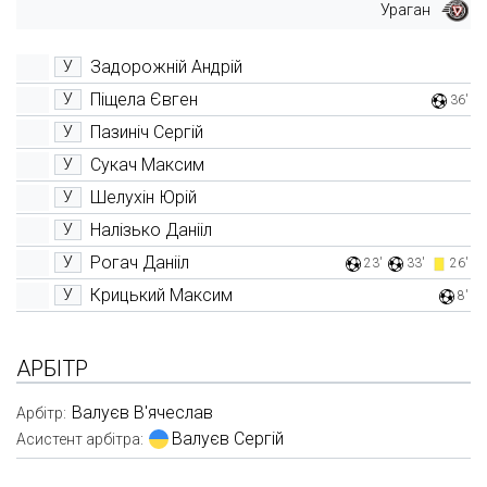
Ураган
Задорожній Андрій
У
Піщела Євген
У
36'
Пазиніч Сергій
У
Сукач Максим
У
Шелухін Юрій
У
Налізько Данііл
У
Рогач Данііл
У
23'
33'
26'
Крицький Максим
У
8'
АРБІТР
Валуєв В'ячеслав
Арбітр:
Валуєв Сергій
Асистент арбітра: