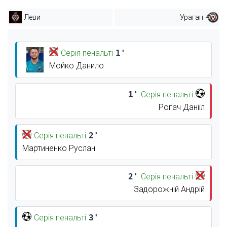
Леви
Ураган
Серія пенальті
1'
Мойко Данило
1'
Серія пенальті
Рогач Данііл
Серія пенальті
2'
Мартиненко Руслан
2'
Серія пенальті
Задорожній Андрій
Серія пенальті
3'