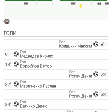
ГОЛИ
Гол
8'
Крицький Максим
Гол
9'
Медведєв Кирило
Гол
13'
Воробйов Віктор
Гол
23'
Рогач Данііл
Гол
32'
Мартиненко Руслан
Гол
33'
Рогач Данііл
Гол
34'
Батичко Денис
Гол