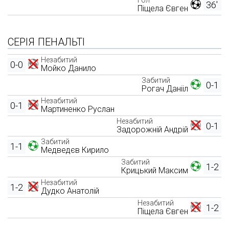
36'
Піщела Євген
СЕРІЯ ПЕНАЛЬТІ
Незабитий
0-0
Мойко Данило
Забитий
0-1
Рогач Данііл
Незабитий
0-1
Мартиненко Руслан
Незабитий
0-1
Задорожній Андрій
Забитий
1-1
Медведєв Кирило
Забитий
1-2
Крицький Максим
Незабитий
1-2
Дудко Анатолій
Незабитий
1-2
Піщела Євген