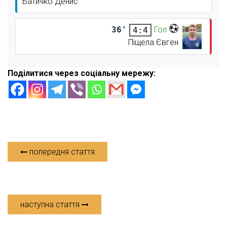
Батичко Денис
36'
Гол
4:4
Піщела Євген
Поділитися через соціальну мережу:
попередня стаття
наступна стаття