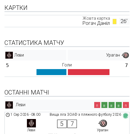
КАРТКИ
Жовта картка
26'
Рогач Данііл
СТАТИСТИКА МАТЧУ
Леви
Ураган
5
Голи
7
ОСТАННІ МАТЧІ
Леви
п
в
в
в
п
1 Сер 2026
-
08:00
Вища ліга ЗОАФ з пляжного футболу 2026
5
7
Леви
Ураган