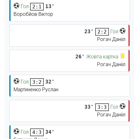
Гол
13'
2:1
Воробйов Віктор
23'
Гол
2:2
Рогач Данііл
26'
Жовта картка
Рогач Данііл
Гол
32'
3:2
Мартиненко Руслан
33'
Гол
3:3
Рогач Данііл
Гол
34'
4:3