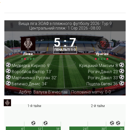
Вища ліга ЗОАФ з пляжного футболу 2026
Тур 9
|
Центральний пляж
1 Сер 2026
-
08:00
|
5
:
7
ПЕНАЛЬТІ 1-3
Леви
Ураган
Медведєв Кирило
9'
Крицький Максим
8'
Воробйов Віктор
13'
Рогач Данііл
23'
Мартиненко Руслан
32'
Рогач Данііл
33'
Батичко Денис
34'
Піщела Євген
36'
Арбітр: Валуєв В’ячеслав
Половина матчу: 0-0
|
1-й тайм
2-й тайм
6'
12'
18'
24'
30'
36'