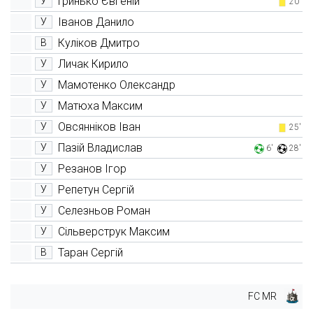
Гринько Євгеній
У
20'
Іванов Данило
У
Куліков Дмитро
В
Личак Кирило
У
Мамотенко Олександр
У
Матюха Максим
У
Овсянніков Іван
У
25'
Пазій Владислав
У
6'
28'
Резанов Ігор
У
Репетун Сергій
У
Селезньов Роман
У
Сільверструк Максим
У
Таран Сергій
В
FC MR