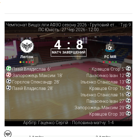
Чемпіонат Вищої ліги АФЗО сезону 2026 - Груповий етап
Тур 9
|
ПС Юність
27 Чер 2026
-
12:00
|
4
:
8
МАТЧ ЗАВЕРШЕНИЙ
Легіон
FC MR
Пазій Владислав
6'
Кравцов Єгор
5'
Запорожець Максим
18'
Панасенко Іван
12'
Горєлов Олександр
28'
Ільєнко Станіслав
13'
Пазій Владислав
28'
Кравцов Єгор
15'
Ільєнко Станіслав
16'
Панасенко Іван
27'
Запорожець Максим
29'
Кравцов Єгор
30'
Арбітр: Гаценко Сергій
Половина матчу: 1-4
|