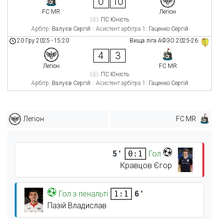
0
10
FC MR
Легіон
ПС Юність
Арбітр:
Валуєв Сергій
Асистент арбітра 1:
Гаценко Сергій
20 Гру 2025
-
15:20
Вища ліга АФЗО 2025-26
4
3
Легіон
FC MR
ПС Юність
Арбітр:
Валуєв Сергій
Асистент арбітра 1:
Гаценко Сергій
Легіон
FC MR
5'
Гол
0:1
Кравцов Єгор
Гол з пенальті
6'
1:1
Пазій Владислав