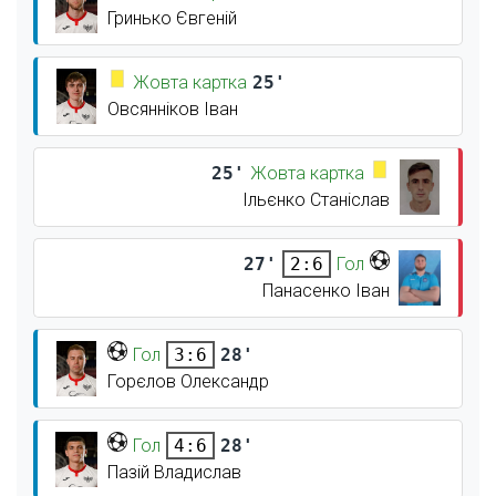
Гринько Євгеній
Жовта картка
25'
Овсянніков Іван
25'
Жовта картка
Ільєнко Станіслав
27'
Гол
2:6
Панасенко Іван
Гол
28'
3:6
Горєлов Олександр
Гол
28'
4:6
Пазій Владислав