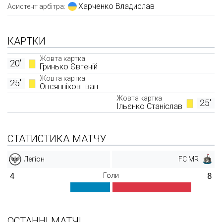
Харченко Владислав
Асистент арбітра:
КАРТКИ
Жовта картка
20'
Гринько Євгеній
Жовта картка
25'
Овсянніков Іван
Жовта картка
25'
Ільєнко Станіслав
СТАТИСТИКА МАТЧУ
Легіон
FC MR
4
Голи
8
ОСТАННІ МАТЧІ