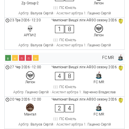
Zp Group-2
Легіон
ПС Юність
Арбітр:
Валуєв Сергій
Асистент арбітра 1:
Гаценко Сергій
23 Тра 2026
-
12:20
Чемпіонат Вищої ліги АФЗО сезону 2026
1
8
АРПИ-2
Легіон
ПС Юність
Арбітр:
Валуєв Сергій
Асистент арбітра 1:
Гаценко Сергій
FC MR
в
н
п
п
н
27 Чер 2026
-
12:00
Чемпіонат Вищої ліги АФЗО сезону 2026
4
8
Легіон
FC MR
ПС Юність
Арбітр:
Гаценко Сергій
Асистент арбітра 1:
Харченко Владислав
20 Чер 2026
-
12:00
Чемпіонат Вищої ліги АФЗО сезону 2026
2
4
Мангал
FC MR
ПС Юність
Арбітр:
Валуєв Сергій
Асистент арбітра 1:
Гаценко Сергій