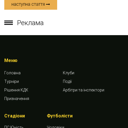
наступна стаття
Реклама
Меню
Головна
Клуби
Турніри
Події
Рішення КДК
Арбітри та інспектори
Призначення
Стадіони
Футболісти
ПС Юність
Чоловіки