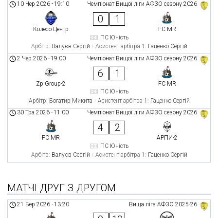
10 Чер 2026
-
19:10
Чемпіонат Вищої ліги АФЗО сезону 2026
0
1
Колесо Центр
FC MR
ПС Юність
Арбітр:
Валуєв Сергій
Асистент арбітра 1:
Гаценко Сергій
2 Чер 2026
-
19:00
Чемпіонат Вищої ліги АФЗО сезону 2026
6
1
Zp Group-2
FC MR
ПС Юність
Арбітр:
Богатир Микита
Асистент арбітра 1:
Гаценко Сергій
30 Тра 2026
-
11:00
Чемпіонат Вищої ліги АФЗО сезону 2026
4
2
FC MR
АРПИ-2
ПС Юність
Арбітр:
Валуєв Сергій
Асистент арбітра 1:
Гаценко Сергій
МАТЧІ ДРУГ З ДРУГОМ
21 Бер 2026
-
13:20
Вища ліга АФЗО 2025-26