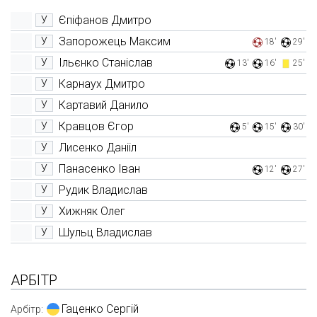
Єпіфанов Дмитро
У
Запорожець Максим
У
18'
29'
Ільєнко Станіслав
У
13'
16'
25'
Карнаух Дмитро
У
Картавий Данило
У
Кравцов Єгор
У
5'
15'
30'
Лисенко Данііл
У
Панасенко Іван
У
12'
27'
Рудик Владислав
У
Хижняк Олег
У
Шульц Владислав
У
АРБІТР
Гаценко Сергій
Арбітр: