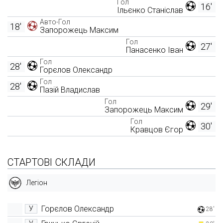
Гол
16'
Ільєнко Станіслав
Авто-Гол
18'
Запорожець Максим
Гол
27'
Панасенко Іван
Гол
28'
Горєлов Олександр
Гол
28'
Пазій Владислав
Гол
29'
Запорожець Максим
Гол
30'
Кравцов Єгор
СТАРТОВІ СКЛАДИ
Легіон
Горєлов Олександр
У
28'