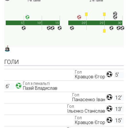
1-й тайм
2-й тайм
5'
10'
15'
20'
25'
30'
ГОЛИ
Гол
5'
Кравцов Єгор
Гол з пенальті
6'
Пазій Владислав
Гол
12'
Панасенко Іван
Гол
13'
Ільєнко Станіслав
Гол
15'
Кравцов Єгор