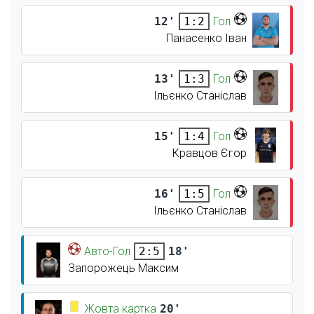
12'
Гол
1:2
Панасенко Іван
13'
Гол
1:3
Ільєнко Станіслав
15'
Гол
1:4
Кравцов Єгор
16'
Гол
1:5
Ільєнко Станіслав
Авто-Гол
18'
2:5
Запорожець Максим
Жовта картка
20'