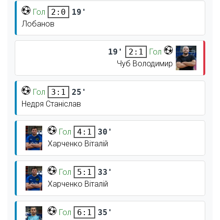
Гол
19'
2:0
Лобанов
19'
Гол
2:1
Чуб Володимир
Гол
25'
3:1
Недря Станіслав
Гол
30'
4:1
Харченко Віталій
Гол
33'
5:1
Харченко Віталій
Гол
35'
6:1