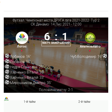
Футзал. Чемпіонат міста ДРУГА ліга 2021-2022
Тур 2
|
СК Динамо
14 Лис 2021
-
12:00
|
6
:
1
МАТЧ ЗАВЕРШЕНИЙ
Лотос
АльтезаАвто
Лобанов
16'
Чуб Володимир
19'
Лобанов
19'
Недря Станіслав
25'
Харченко Віталій
30'
Харченко Віталій
33'
Мирошников Дмитро
35'
Половина матчу: 2-1
1-й тайм
2-й тайм