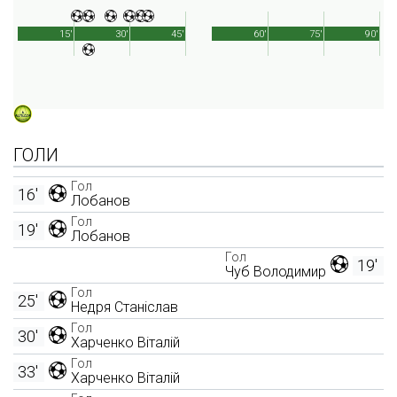
15'
30'
45'
60'
75'
90'
ГОЛИ
Гол
16'
Лобанов
Гол
19'
Лобанов
Гол
19'
Чуб Володимир
Гол
25'
Недря Станіслав
Гол
30'
Харченко Віталій
Гол
33'
Харченко Віталій