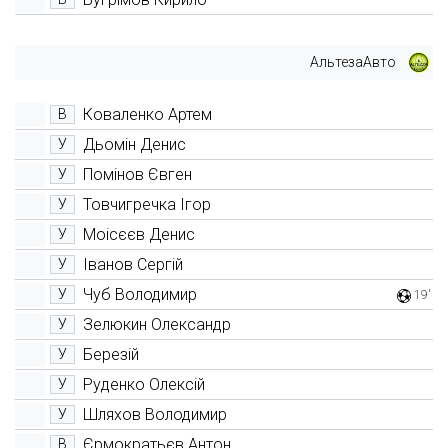
АльтезаАвто
Коваленко Артем
В
Дьомін Денис
У
Помінов Євген
У
Товчигречка Ігор
У
Моісєєв Денис
У
Іванов Сергій
У
Чуб Володимир
У
19'
Зелюкин Олександр
У
Березій
У
Руденко Олексій
У
Шляхов Володимир
У
Єрмократьєв Антон
В