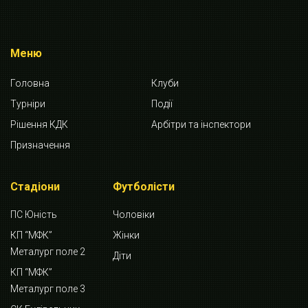
Меню
Головна
Клуби
Турніри
Події
Рішення КДК
Арбітри та інспектори
Призначення
Стадіони
Футболісти
ПС Юність
Чоловіки
КП “МФК”
Жінки
Металург поле 2
Діти
КП “МФК”
Металург поле 3