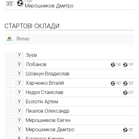
Гол
35'
Мирошников Дмитро
СТАРТОВІ СКЛАДИ
Лотос
Зуєв
У
Лобанов
У
16'
19'
Шовкун Владислав
У
Харченко Віталій
У
30'
33'
Недря Станіслав
У
25'
Болотін Артем
У
Пікалов Олександр
У
Мирошников Євген
У
Мирошников Дмитро
У
35'
Бугрімов Кирило
В