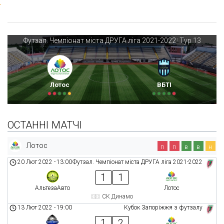
Футзал. Чемпіонат міста ДРУГА ліга 2021-2022
Тур 13
|
Лотос
ВБТІ
ОСТАННІ МАТЧІ
Лотос
п
п
в
в
н
20 Лют 2022
-
13:00
Футзал. Чемпіонат міста ДРУГА ліга 2021-2022
1
1
АльтезаАвто
Лотос
СК Динамо
13 Лют 2022
-
19:00
Кубок Запоріжжя з футзалу
1
2