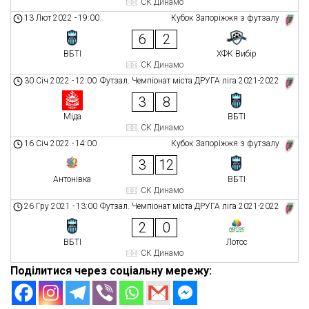
СК Динамо
13 Лют 2022
-
19:00
Кубок Запоріжжя з футзалу
6
2
ВБТІ
ХФК Вибір
СК Динамо
30 Січ 2022
-
12:00
Футзал. Чемпіонат міста ДРУГА ліга 2021-2022
3
8
Міда
ВБТІ
СК Динамо
16 Січ 2022
-
14:00
Кубок Запоріжжя з футзалу
3
12
Антонівка
ВБТІ
СК Динамо
26 Гру 2021
-
13:00
Футзал. Чемпіонат міста ДРУГА ліга 2021-2022
2
0
ВБТІ
Лотос
СК Динамо
Поділитися через соціальну мережу: