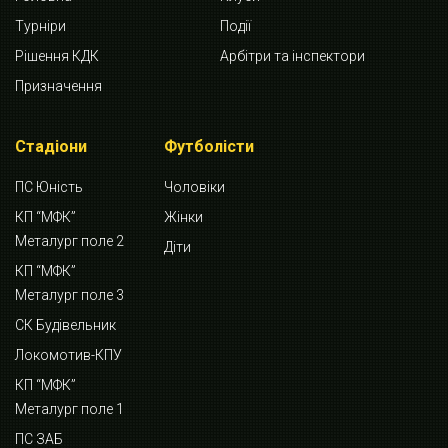
Турніри
Події
Рішення КДК
Арбітри та інспектори
Призначення
Стадіони
Футболісти
ПС Юність
Чоловіки
КП “МФК”
Жінки
Металург поле 2
Діти
КП “МФК”
Металург поле 3
СК Будівельник
Локомотив-КПУ
КП “МФК”
Металург поле 1
ПС ЗАБ