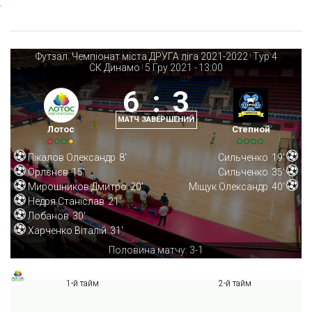
Футзал. Чемпіонат міста ДРУГА ліга 2021-2022
Тур 4
|
СК Динамо
5 Гру 2021
-
13:00
|
6
:
3
МАТЧ ЗАВЕРШЕНИЙ
Лотос
Степной
Пікалов Олександр
8'
Сильченко
19'
Орлєнєв
15'
Сильченко
35'
Мирошников Дмитро
20'
Міщук Олександр
40'
Недря Станіслав
21'
Лобанов
30'
Харченко Віталій
31'
Половина матчу: 3-1
1-й тайм
2-й тайм