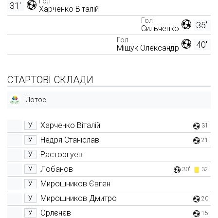
Гол
31'
Харченко Віталій
Гол
35'
Сильченко
Гол
40'
Міщук Олександр
СТАРТОВІ СКЛАДИ
Лотос
Харченко Віталій
У
31'
Недря Станіслав
У
21'
Расторгуев
У
Лобанов
У
30'
32'
Мирошников Євген
У
Мирошников Дмитро
У
20'
Орлєнєв
У
15'