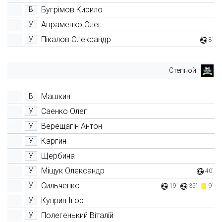
Бугрімов Кирило
В
Авраменко Олег
У
Пікалов Олександр
У
8'
Степной
Машкин
В
Саенко Олег
У
Верещагін Антон
У
Каргин
У
Щербина
У
Міщук Олександр
У
40'
Сильченко
У
19'
35'
9'
Куприн Ігор
У
Полегенький Віталій
У