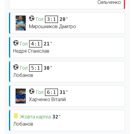
Сильченко
Гол
20'
3:1
Мирошников Дмитро
Гол
21'
4:1
Недря Станіслав
Гол
30'
5:1
Лобанов
Гол
31'
6:1
Харченко Віталій
Жовта картка
32'
Лобанов