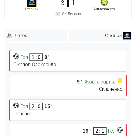
3
1
Степной
АльтезаАвто
СК Динамо
Лотос
Степной
Гол
8'
1:0
Пікалов Олександр
9'
Жовта картка
Сильченко
Гол
15'
2:0
Орлєнєв
19'
Гол
2:1