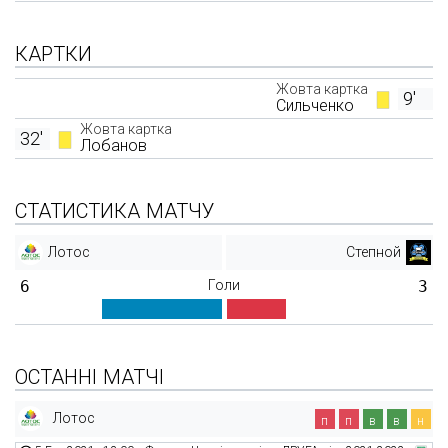
КАРТКИ
Жовта картка
9'
Сильченко
Жовта картка
32'
Лобанов
СТАТИСТИКА МАТЧУ
Лотос
Степной
6
Голи
3
ОСТАННІ МАТЧІ
Лотос
п
п
в
в
н