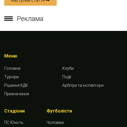
наступна стаття
Реклама
Меню
Головна
Клуби
Турніри
Події
Рішення КДК
Арбітри та інспектори
Призначення
Стадіони
Футболісти
ПС Юність
Чоловіки