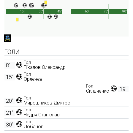
15'
30'
45'
60'
75'
90'
ГОЛИ
Гол
8'
Пікалов Олександр
Гол
15'
Орлєнєв
Гол
19'
Сильченко
Гол
20'
Мирошников Дмитро
Гол
21'
Недря Станіслав
Гол
30'
Лобанов