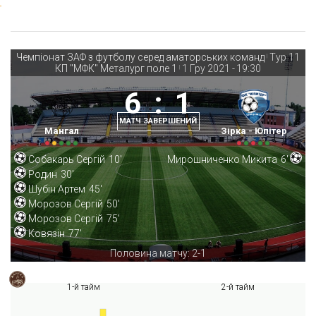
Чемпіонат ЗАФ з футболу серед аматорських команд
Тур 11
|
КП "МФК" Металург поле 1
1 Гру 2021
-
19:30
|
6
:
1
МАТЧ ЗАВЕРШЕНИЙ
Мангал
Зірка - Юпітер
Собакарь Сергій
10'
Мирошниченко Микита
6'
Родин
30'
Шубін Артем
45'
Морозов Сергій
50'
Морозов Сергій
75'
Ковязін
77'
Половина матчу: 2-1
1-й тайм
2-й тайм