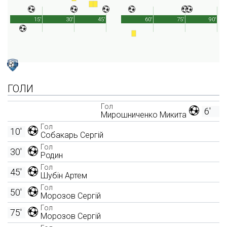
15'
30'
45'
60'
75'
90'
ГОЛИ
Гол
6'
Мирошниченко Микита
Гол
10'
Собакарь Сергій
Гол
30'
Родин
Гол
45'
Шубін Артем
Гол
50'
Морозов Сергій
Гол
75'
Морозов Сергій