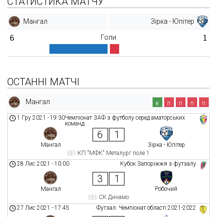
СТАТИСТИКА МАТЧУ
Мангал
Зірка - Юпітер
6
Голи
1
ОСТАННІ МАТЧІ
Мангал
в
п
п
п
п
1 Гру 2021
-
19:30
Чемпіонат ЗАФ з футболу серед аматорських
команд
6
1
Мангал
Зірка - Юпітер
КП "МФК" Металург поле 1
28 Лис 2021
-
10:00
Кубок Запоріжжя з футзалу
3
1
Мангал
Робочий
СК Динамо
27 Лис 2021
-
17:45
Футзал. Чемпіонат області 2021-2022