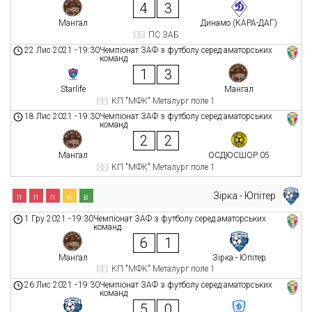
4
3
Мангал
Динамо (КАРА-ДАГ)
ПС ЗАБ
22 Лис 2021
-
19:30
Чемпіонат ЗАФ з футболу серед аматорських
команд
1
3
Starlife
Мангал
КП "МФК" Металург поле 1
18 Лис 2021
-
19:30
Чемпіонат ЗАФ з футболу серед аматорських
команд
2
2
Мангал
ОСДЮСШОР 05
КП "МФК" Металург поле 1
Зірка - Юпітер
п
п
п
н
в
1 Гру 2021
-
19:30
Чемпіонат ЗАФ з футболу серед аматорських
команд
6
1
Мангал
Зірка - Юпітер
КП "МФК" Металург поле 1
26 Лис 2021
-
19:30
Чемпіонат ЗАФ з футболу серед аматорських
команд
5
0