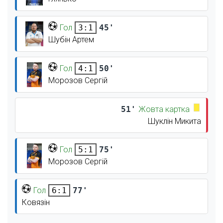
Гол
45'
3:1
Шубін Артем
Гол
50'
4:1
Морозов Сергій
51'
Жовта картка
Шуклін Микита
Гол
75'
5:1
Морозов Сергій
Гол
77'
6:1
Ковязін