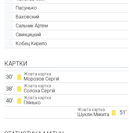
Пасунько
Ваховский
Сальник Артем
Свинцицкий
Кобец Кирило
КАРТКИ
Жовта картка
30'
Морозов Сергій
Жовта картка
38'
Солоха Сергій
Жовта картка
40'
Глянько
Жовта картка
51'
Шуклін Микита