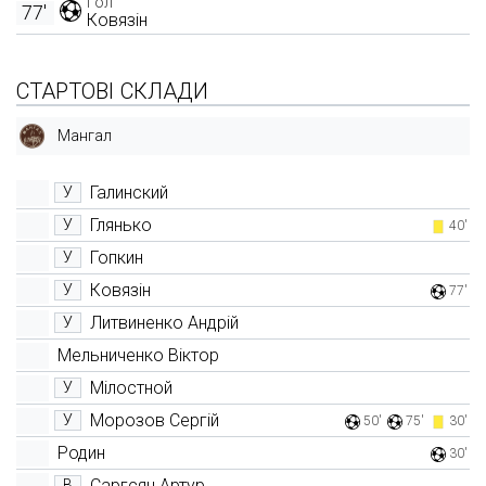
Гол
77'
Ковязін
СТАРТОВІ СКЛАДИ
Мангал
Галинский
У
Глянько
У
40'
Гопкин
У
Ковязін
У
77'
Литвиненко Андрій
У
Мельниченко Віктор
Мілостной
У
Морозов Сергій
У
50'
75'
30'
Родин
30'
Саргсян Артур
В