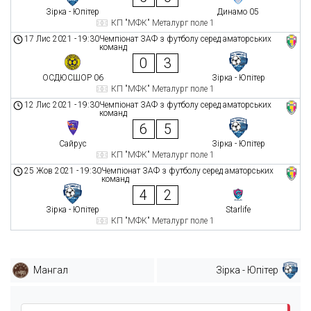
Зірка - Юпітер
Динамо 05
КП "МФК" Металург поле 1
17 Лис 2021
-
19:30
Чемпіонат ЗАФ з футболу серед аматорських
команд
0
3
ОСДЮСШОР 06
Зірка - Юпітер
КП "МФК" Металург поле 1
12 Лис 2021
-
19:30
Чемпіонат ЗАФ з футболу серед аматорських
команд
6
5
Сайрус
Зірка - Юпітер
КП "МФК" Металург поле 1
25 Жов 2021
-
19:30
Чемпіонат ЗАФ з футболу серед аматорських
команд
4
2
Зірка - Юпітер
Starlife
КП "МФК" Металург поле 1
Мангал
Зірка - Юпітер