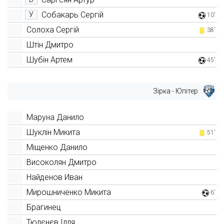
Собакарь Сергій
У
10'
Солоха Сергій
38'
Штін Дмитро
Шубін Артем
45'
Зірка - Юпітер
Маруна Данило
Шуклін Микита
51'
Міщенко Данило
Високолян Дмитро
Найденов Иван
Мирошниченко Микита
6'
Брагинец
Тюлєнєв Ілля