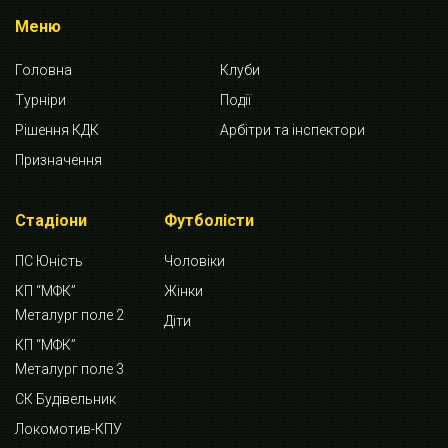
Меню
Головна
Клуби
Турніри
Події
Рішення КДК
Арбітри та інспектори
Призначення
Стадіони
Футболісти
ПС Юність
Чоловіки
КП “МФК”
Жінки
Металург поле 2
Діти
КП “МФК”
Металург поле 3
СК Будівельник
Локомотив-КПУ