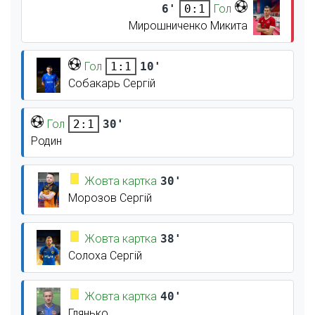
6'
Гол
0:1
Мирошниченко Микита
Гол
10'
1:1
Собакарь Сергій
Гол
30'
2:1
Родин
Жовта картка
30'
Морозов Сергій
Жовта картка
38'
Солоха Сергій
Жовта картка
40'
Глянько