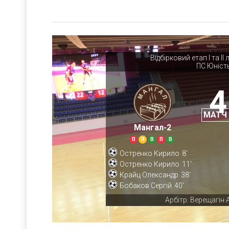
Відбірковий етап І та І
ПС Юніст
4
МАТЧ
Мангал-2
П
Н
В
П
В
Остренко Кирило
8'
Остренко Кирило
11'
Крайц Олександр
38'
Бобаков Сергій
40'
Арбітр: Верещагін 