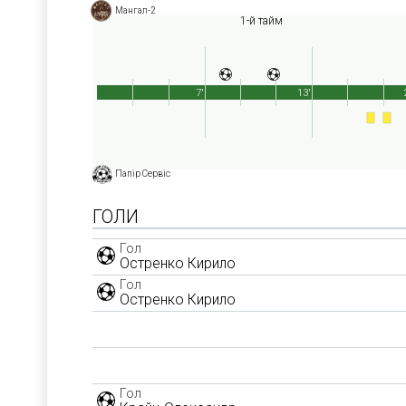
Мангал-2
1-й тайм
7'
13'
Папір Сервіс
ГОЛИ
Гол
Остренко Кирило
Гол
Остренко Кирило
Гол