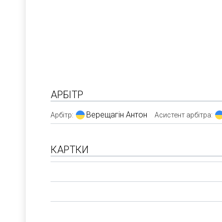
АРБІТР
Верещагін Антон
Арбітр:
Асистент арбітра:
КАРТКИ