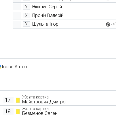
Нікішин Сергій
У
Пронін Валерій
У
Шульга Ігор
У
26'
Ісаєв Антон
Жовта картка
17'
Майстрович Дмитро
Жовта картка
18'
Безмєнов Євген