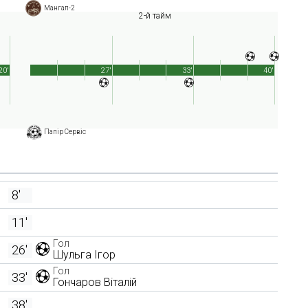
Мангал-2
2-й тайм
20'
27'
33'
40'
Папір Сервіс
8'
11'
Гол
26'
Шульга Ігор
Гол
33'
Гончаров Віталій
38'