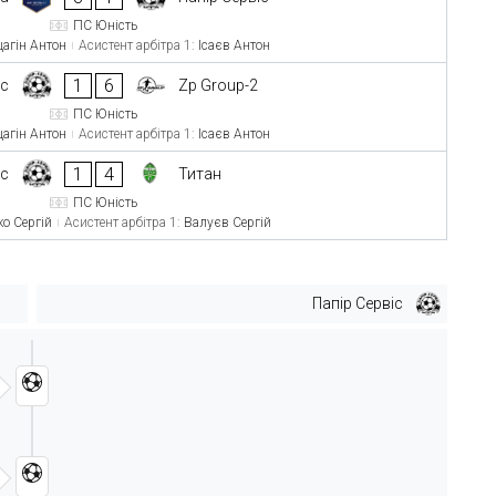
ПС Юність
агін Антон
Асистент арбітра 1:
Ісаєв Антон
1
6
іс
Zp Group-2
ПС Юність
агін Антон
Асистент арбітра 1:
Ісаєв Антон
1
4
іс
Титан
ПС Юність
ко Сергій
Асистент арбітра 1:
Валуєв Сергій
Папір Сервіс