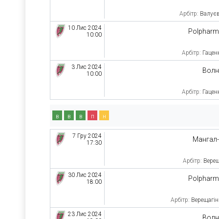
Арбітр:
Валуєв
10 Лис 2024
Polphar
10:00
Арбітр:
Гацен
3 Лис 2024
Волн
10:00
Арбітр:
Гацен
в
в
в
п
н
7 Гру 2024
Мангал
17:30
Арбітр:
Верещ
30 Лис 2024
Polphar
18:00
Арбітр:
Верещагін
23 Лис 2024
Волн