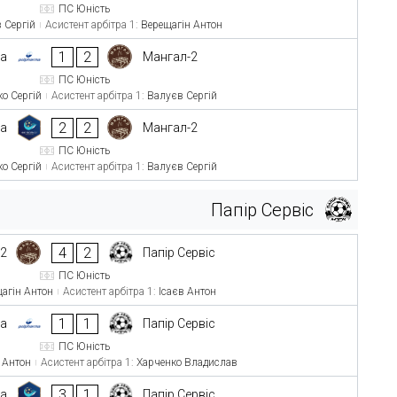
ПС Юність
 Сергій
Асистент арбітра 1:
Верещагін Антон
1
2
ma
Мангал-2
ПС Юність
ко Сергій
Асистент арбітра 1:
Валуєв Сергій
2
2
а
Мангал-2
ПС Юність
ко Сергій
Асистент арбітра 1:
Валуєв Сергій
Папір Сервіс
4
2
-2
Папір Сервіс
ПС Юність
агін Антон
Асистент арбітра 1:
Ісаєв Антон
1
1
ma
Папір Сервіс
ПС Юність
 Антон
Асистент арбітра 1:
Харченко Владислав
3
1
а
Папір Сервіс