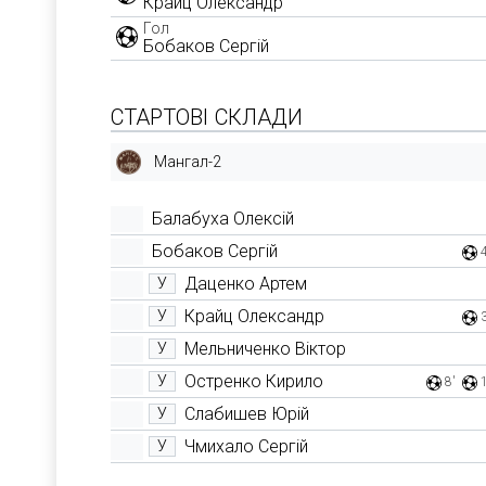
Крайц Олександр
Гол
Бобаков Сергій
СТАРТОВІ СКЛАДИ
Мангал-2
Балабуха Олексій
Бобаков Сергій
Даценко Артем
У
Крайц Олександр
У
Мельниченко Віктор
У
Остренко Кирило
У
8'
Слабишев Юрій
У
Чмихало Сергій
У