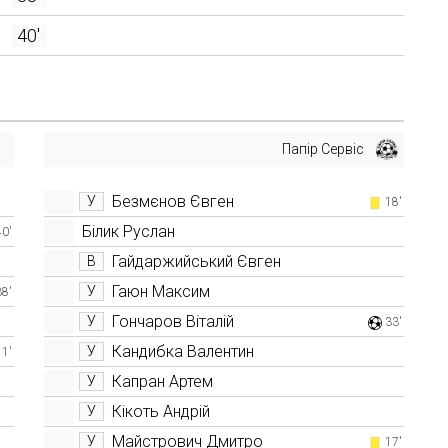
40'
Папір Сервіс
Безмєнов Євген
У
18'
Білик Руслан
40'
Гайдаржийський Євген
В
Гаюн Максим
У
38'
Гончаров Віталій
У
33'
Кандибка Валентин
У
11'
Капран Артем
У
Кікоть Андрій
У
Майстрович Дмитро
У
17'