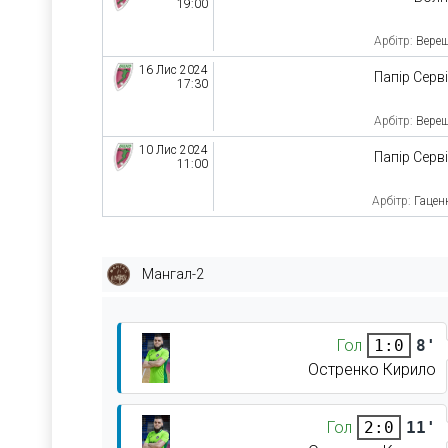
19:00
Арбітр:
Верещ
16 Лис 2024
Папір Серв
17:30
Арбітр:
Верещ
10 Лис 2024
Папір Серв
11:00
Арбітр:
Гацен
Мангал-2
Гол
8'
1:0
Остренко Кирило
Гол
11'
2:0