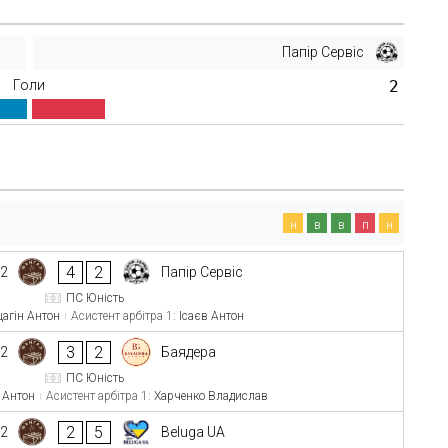
Папір Сервіс
Голи
2
н
в
в
п
н
4
2
-2
Папір Сервіс
ПС Юність
агін Антон
Асистент арбітра 1:
Ісаєв Антон
3
2
-2
Баядера
ПС Юність
 Антон
Асистент арбітра 1:
Харченко Владислав
2
5
-2
Beluga UA