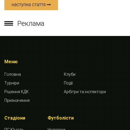
наступна стаття
Реклама
Меню
Головна
Клуби
Турніри
Події
Рішення КДК
Арбітри та інспектори
Призначення
Стадіони
Футболісти
ПС Юність
Чоловіки