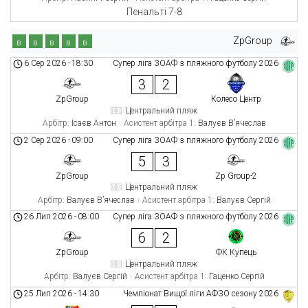
Пенальті 7-8
ZpGroup
в
в
в
в
в
6 Сер 2026
-
18:30
Супер ліга ЗОАФ з пляжного футболу 2026
3
2
ZpGroup
Колесо Центр
Центральний пляж
Арбітр:
Ісаєв Антон
Асистент арбітра 1:
Валуєв В’ячеслав
2 Сер 2026
-
09:00
Супер ліга ЗОАФ з пляжного футболу 2026
5
3
ZpGroup
Zp Group-2
Центральний пляж
Арбітр:
Валуєв В’ячеслав
Асистент арбітра 1:
Валуєв Сергій
26 Лип 2026
-
08:00
Супер ліга ЗОАФ з пляжного футболу 2026
6
2
ZpGroup
ФК Купець
Центральний пляж
Арбітр:
Валуєв Сергій
Асистент арбітра 1:
Гаценко Сергій
25 Лип 2026
-
14:30
Чемпіонат Вищої ліги АФЗО сезону 2026