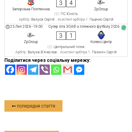
3
4
Запорізька Політехніка
ZpGroup
ПС Юність
Арбітр:
Валуєв Сергій
Асистент арбітра 1:
Гаценко Сергій
23 Лип 2026
-
19:00
Супер ліга ЗОАФ з пляжного футболу 2026
3
1
ZpGroup
Колесо Центр
Центральний пляж
Арбітр:
Валуєв В’ячеслав
Асистент арбітра 1:
Пазиніч Сергій
Поділитися через соціальну мережу:
попередня стаття