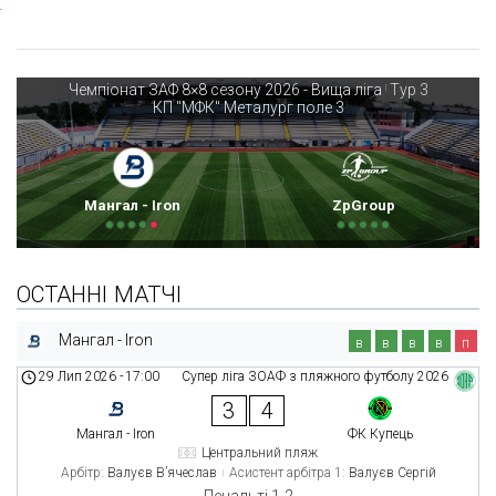
Чемпіонат ЗАФ 8×8 сезону 2026 - Вища ліга
Тур 3
|
КП "МФК" Металург поле 3
Мангал - Iron
ZpGroup
ОСТАННІ МАТЧІ
Мангал - Iron
в
в
в
в
п
29 Лип 2026
-
17:00
Супер ліга ЗОАФ з пляжного футболу 2026
3
4
Мангал - Iron
ФК Купець
Центральний пляж
Арбітр:
Валуєв В’ячеслав
Асистент арбітра 1:
Валуєв Сергій
Пенальті 1-2