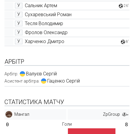
Сальник Артем
У
26'
Сухаревський Роман
У
Тесля Володимир
У
Фролов Олександр
У
Харченко Дмитро
У
8'
АРБІТР
Валуєв Сергій
Арбітр:
Гаценко Сергій
Асистент арбітра:
СТАТИСТИКА МАТЧУ
Мангал
ZpGroup
0
Голи
8