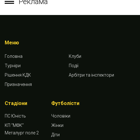
Реклама
Меню
Головна
Клуби
Турніри
Події
Рішення КДК
Арбітри та інспектори
Призначення
Стадіони
Футболісти
ПС Юність
Чоловіки
КП “МФК”
Жінки
Металург поле 2
Діти