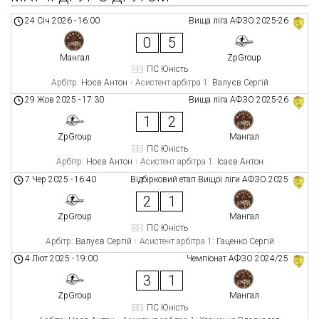
24 Січ 2026
-
16:00
Вища ліга АФЗО 2025-26
0
5
Мангал
ZpGroup
ПС Юність
Арбітр:
Ноєв Антон
Асистент арбітра 1:
Валуєв Сергій
29 Жов 2025
-
17:30
Вища ліга АФЗО 2025-26
1
2
ZpGroup
Мангал
ПС Юність
Арбітр:
Ноєв Антон
Асистент арбітра 1:
Ісаєв Антон
7 Чер 2025
-
16:40
Відбірковий етап Вищої ліги АФЗО 2025
2
1
ZpGroup
Мангал
ПС Юність
Арбітр:
Валуєв Сергій
Асистент арбітра 1:
Гаценко Сергій
4 Лют 2025
-
19:00
Чемпіонат АФЗО 2024/25
3
1
ZpGroup
Мангал
ПС Юність