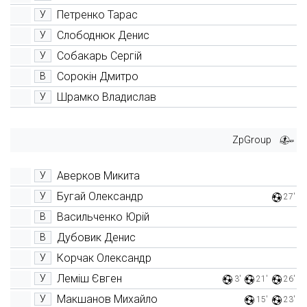
Петренко Тарас
У
Слободнюк Денис
У
Собакарь Сергій
У
Сорокін Дмитро
В
Шрамко Владислав
У
ZpGroup
Аверков Микита
У
Бугай Олександр
У
27'
Васильченко Юрій
В
Дубовик Денис
В
Корчак Олександр
У
Леміш Євген
У
3'
21'
26'
Макшанов Михайло
У
15'
23'