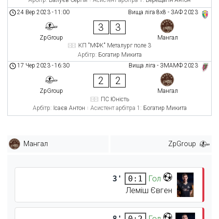
Арбітр:
Валуєв Сергій
Асистент арбітра 1:
Верещагін Антон
24 Вер 2023
-
11:00
Вища ліга 8х8 - ЗАФ 2023
3
3
ZpGroup
Мангал
КП "МФК" Металург поле 3
Арбітр:
Богатир Микита
17 Чер 2023
-
16:30
Вища ліга - ЗМАМФ 2023
2
2
ZpGroup
Мангал
ПС Юність
Арбітр:
Ісаєв Антон
Асистент арбітра 1:
Богатир Микита
Мангал
ZpGroup
3'
Гол
0:1
Леміш Євген
8'
Гол
0:2