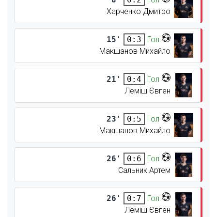
Харченко Дмитро
15'
Гол
0:3
Макшанов Михайло
21'
Гол
0:4
Леміш Євген
23'
Гол
0:5
Макшанов Михайло
26'
Гол
0:6
Сальник Артем
26'
Гол
0:7
Леміш Євген