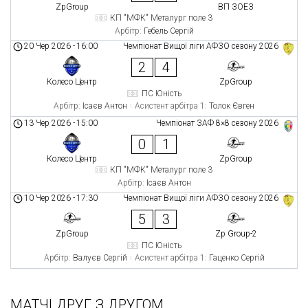
ZpGroup
ВП ЗОЕЗ
КП "МФК" Металург поле 3
Арбітр:
Гебель Сергій
20 Чер 2026
-
16:00
Чемпіонат Вищої ліги АФЗО сезону 2026
2
4
Колесо Центр
ZpGroup
ПС Юність
Арбітр:
Ісаєв Антон
Асистент арбітра 1:
Толок Євген
13 Чер 2026
-
15:00
Чемпіонат ЗАФ 8×8 сезону 2026
0
1
Колесо Центр
ZpGroup
КП "МФК" Металург поле 3
Арбітр:
Ісаєв Антон
10 Чер 2026
-
17:30
Чемпіонат Вищої ліги АФЗО сезону 2026
5
3
ZpGroup
Zp Group-2
ПС Юність
Арбітр:
Валуєв Сергій
Асистент арбітра 1:
Гаценко Сергій
МАТЧІ ДРУГ З ДРУГОМ