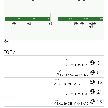
1-й тайм
2-й тайм
5'
10'
15'
20'
25'
30'
ГОЛИ
Гол
3'
Леміш Євген
Гол
8'
Харченко Дмитро
Гол
15'
Макшанов Михайло
Гол
21'
Леміш Євген
Гол
23'
Макшанов Михайло