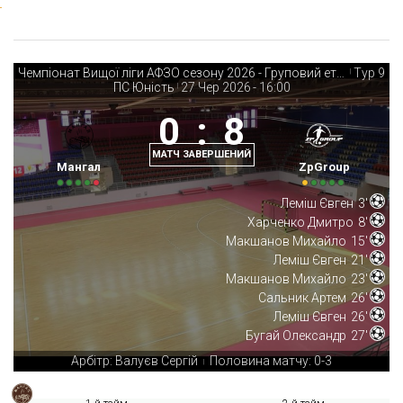
Чемпіонат Вищої ліги АФЗО сезону 2026 - Груповий етап
Тур 9
|
ПС Юність
27 Чер 2026
-
16:00
|
0
:
8
МАТЧ ЗАВЕРШЕНИЙ
Мангал
ZpGroup
Леміш Євген
3'
Харченко Дмитро
8'
Макшанов Михайло
15'
Леміш Євген
21'
Макшанов Михайло
23'
Сальник Артем
26'
Леміш Євген
26'
Бугай Олександр
27'
Арбітр: Валуєв Сергій
Половина матчу: 0-3
|