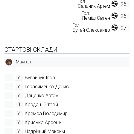
Гол
26'
Сальник Артем
Гол
26'
Леміш Євген
Гол
27'
Бугай Олександр
СТАРТОВІ СКЛАДИ
Мангал
Бугайчук Ігор
У
Герасименко Денис
У
Даценко Артем
У
Кардаш Віталій
П
Кремса Володимир
У
Крисько Арсеній
У
Надрічний Максим
У