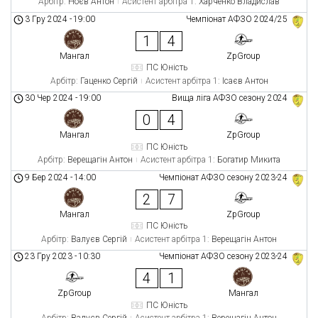
Арбітр:
Ноєв Антон
Асистент арбітра 1:
Харченко Владислав
3 Гру 2024
-
19:00
Чемпіонат АФЗО 2024/25
1
4
Мангал
ZpGroup
ПС Юність
Арбітр:
Гаценко Сергій
Асистент арбітра 1:
Ісаєв Антон
30 Чер 2024
-
19:00
Вища ліга АФЗО сезону 2024
0
4
Мангал
ZpGroup
ПС Юність
Арбітр:
Верещагін Антон
Асистент арбітра 1:
Богатир Микита
9 Бер 2024
-
14:00
Чемпіонат АФЗО сезону 2023-24
2
7
Мангал
ZpGroup
ПС Юність
Арбітр:
Валуєв Сергій
Асистент арбітра 1:
Верещагін Антон
23 Гру 2023
-
10:30
Чемпіонат АФЗО сезону 2023-24
4
1
ZpGroup
Мангал
ПС Юність