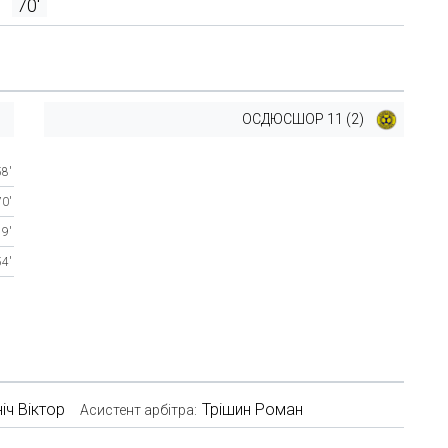
70'
ОСДЮСШОР 11 (2)
58'
70'
9'
54'
ніч Віктор
Трішин Роман
Асистент арбітра: