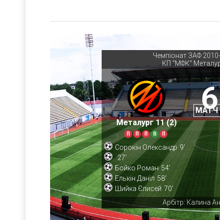
Чемпіонат ЗАФ 2010-
КП "МФК" Металур
6
МАТЧ
Металург 11 (2)
П
П
П
В
П
Сорокін Олександр
9'
27'
Бойко Роман
54'
Елькін Даніл
58'
Шийка Єлисей
70'
Арбітр: Калина Ан