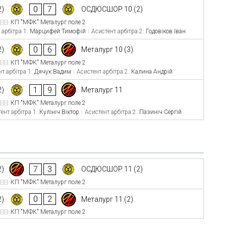
0
7
2)
ОСДЮСШОР 10 (2)
КП "МФК" Металург поле 2
 арбітра 1:
Марцифей Тимофій
Асистент арбітра 2:
Годовіков Іван
0
6
2)
Металург 10 (3)
КП "МФК" Металург поле 2
т арбітра 1:
Дячук Вадим
Асистент арбітра 2:
Калина Андрій
1
9
2)
Металург 11
КП "МФК" Металург поле 2
ент арбітра 1:
Кулініч Віктор
Асистент арбітра 2:
Пазиніч Сергій
7
3
2)
ОСДЮСШОР 11 (2)
КП "МФК" Металург поле 2
0
2
2)
Металург 11 (2)
КП "МФК" Металург поле 2