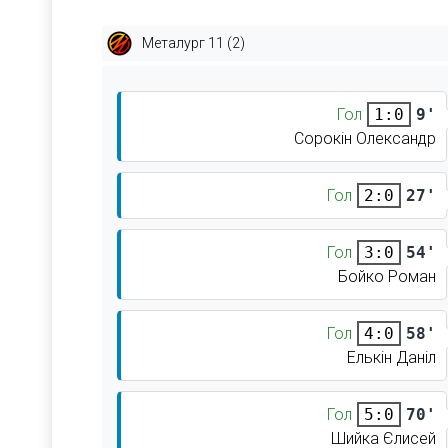
Металург 11 (2)
Гол
9'
1:0
Сорокін Олександр
Гол
27'
2:0
Гол
54'
3:0
Бойко Роман
Гол
58'
4:0
Елькін Даніл
Гол
70'
5:0
Шийка Єлисей