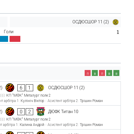
ОСДЮСШОР 11 (2)
Голи
1
п
в
п
в
в
6
1
2)
ОСДЮСШОР 11 (2)
КП "МФК" Металург поле 2
нт арбітра 1:
Кулініч Віктор
Асистент арбітра 2:
Трішин Роман
0
2
2)
ДЮФК Титан 10
КП "МФК" Металург поле 2
т арбітра 1:
Калина Андрій
Асистент арбітра 2:
Трішин Роман