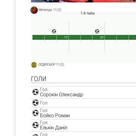
Металург 11 (2)
1-й тайм
15'
30'
ОСДЮСШОР 11 (2)
ГОЛИ
Гол
Сорокін Олександр
Гол
Гол
Бойко Роман
Гол
Елькін Даніл
Гол