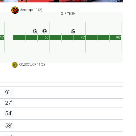
Металург 11 (2)
2-й тайм
45'
60'
75'
90'
ОСДЮСШОР 11 (2)
9'
27'
54'
58'