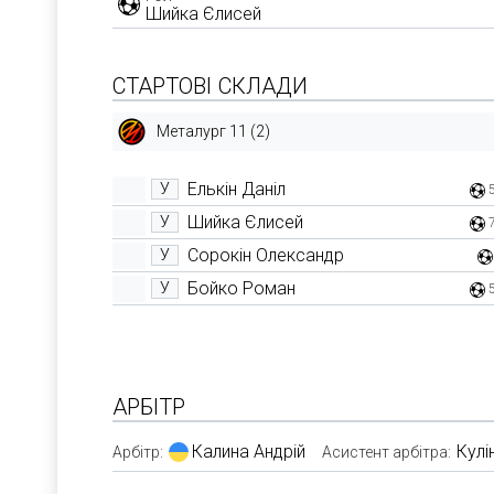
Шийка Єлисей
СТАРТОВІ СКЛАДИ
Металург 11 (2)
Елькін Даніл
У
Шийка Єлисей
У
Сорокін Олександр
У
Бойко Роман
У
АРБІТР
Калина Андрій
Кулі
Арбітр:
Асистент арбітра: