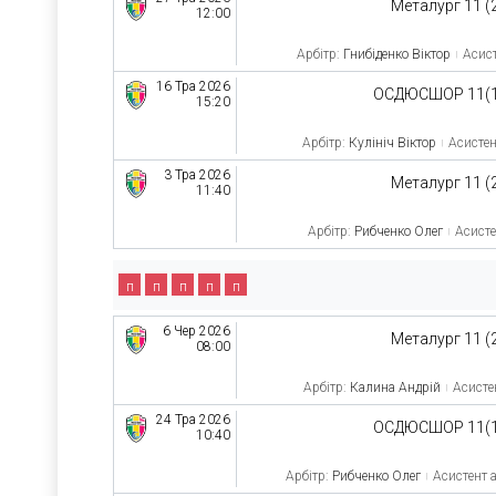
Металург 11 (
12:00
Арбітр:
Гнибіденко Віктор
Асист
16 Тра 2026
ОСДЮСШОР 11(1
15:20
Арбітр:
Кулініч Віктор
Асистен
3 Тра 2026
Металург 11 (
11:40
Арбітр:
Рибченко Олег
Асисте
п
п
п
п
п
6 Чер 2026
Металург 11 (
08:00
Арбітр:
Калина Андрій
Асисте
24 Тра 2026
ОСДЮСШОР 11(1
10:40
Арбітр:
Рибченко Олег
Асистент а