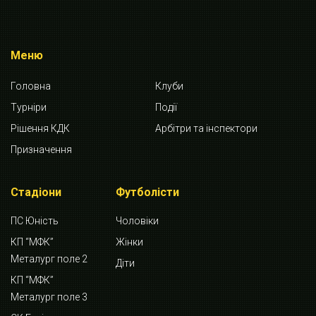
Меню
Головна
Клуби
Турніри
Події
Рішення КДК
Арбітри та інспектори
Призначення
Стадіони
Футболісти
ПС Юність
Чоловіки
КП “МФК”
Жінки
Металург поле 2
Діти
КП “МФК”
Металург поле 3