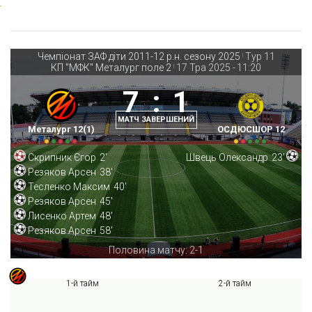
Чемпіонат ЗАФ діти 2011-12 р.н. сезону 2025
Тур 11
|
КП "МФК" Металург поле 2
17 Тра 2025
-
11:20
|
7
:
1
МАТЧ ЗАВЕРШЕНИЙ
Металург 12(1)
ОСДЮСШОР 12
Скрипник Єгор
2'
Швець Олександр
23'
Резяков Арсен
38'
Тесленко Максим
40'
Резяков Арсен
45'
Лисенко Артем
48'
Резяков Арсен
58'
Половина матчу: 2-1
1-й тайм
2-й тайм