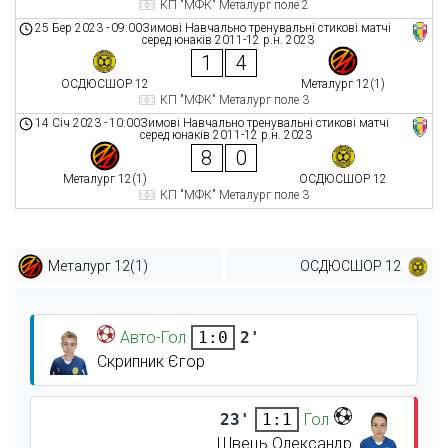
КП "МФК" Металург поле 2
25 Бер 2023
-
09:00
Зимові Навчально тренувальні стикові матчі
серед юнаків 2011-12 р.н. 2023
1
4
ОСДЮСШОР 12
Металург 12(1)
КП "МФК" Металург поле 3
14 Січ 2023
-
10:00
Зимові Навчально тренувальні стикові матчі
серед юнаків 2011-12 р.н. 2023
8
0
Металург 12(1)
ОСДЮСШОР 12
КП "МФК" Металург поле 3
Металург 12(1)
ОСДЮСШОР 12
Авто-Гол
2'
1:0
Скрипник Єгор
23'
Гол
1:1
Швець Олександр