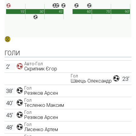
15'
30'
45'
60'
75'
90'
ГОЛИ
Авто-Гол
2'
Скрипник Єгор
Гол
23'
Швець Олександр
Гол
38'
Резяков Арсен
Гол
40'
Тесленко Максим
Гол
45'
Резяков Арсен
Гол
48'
Лисенко Артем