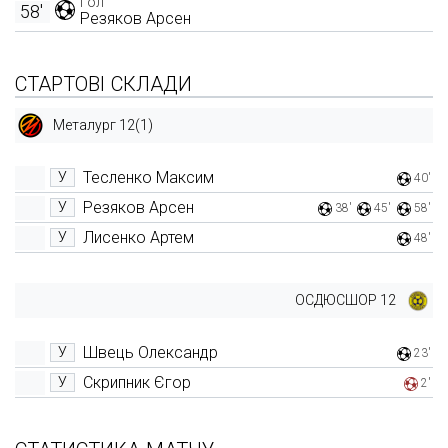
Гол
58'
Резяков Арсен
СТАРТОВІ СКЛАДИ
Металург 12(1)
Тесленко Максим
У
40'
Резяков Арсен
У
38'
45'
58'
Лисенко Артем
У
48'
ОСДЮСШОР 12
Швець Олександр
У
23'
Скрипник Єгор
У
2'