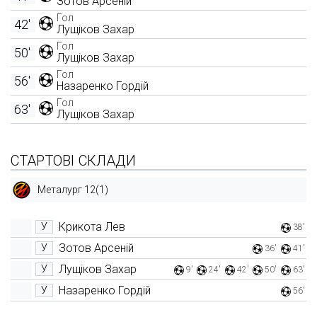
Зотов Арсеній
Гол
42'
Лущіков Захар
Гол
50'
Лущіков Захар
Гол
56'
Назаренко Гордій
Гол
63'
Лущіков Захар
СТАРТОВІ СКЛАДИ
Металург 12(1)
Крикота Лев
У
38'
Зотов Арсеній
У
36'
41'
Лущіков Захар
У
9'
24'
42'
50'
63'
Назаренко Гордій
У
56'