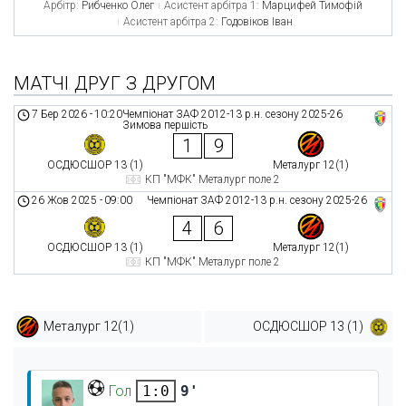
Арбітр:
Рибченко Олег
Асистент арбітра 1:
Марцифей Тимофій
Асистент арбітра 2:
Годовіков Іван
МАТЧІ ДРУГ З ДРУГОМ
7 Бер 2026
-
10:20
Чемпіонат ЗАФ 2012-13 р.н. сезону 2025-26
Зимова першість
1
9
ОСДЮСШОР 13 (1)
Металург 12(1)
КП "МФК" Металург поле 2
26 Жов 2025
-
09:00
Чемпіонат ЗАФ 2012-13 р.н. сезону 2025-26
4
6
ОСДЮСШОР 13 (1)
Металург 12(1)
КП "МФК" Металург поле 2
Металург 12(1)
ОСДЮСШОР 13 (1)
Гол
9'
1:0