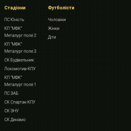
Стадіони
Футболісти
ПС Юність
Чоловіки
КП “МФК”
Жінки
Металург поле 2
Діти
КП “МФК”
Металург поле 3
СК Будівельник
Локомотив-КПУ
КП “МФК”
Металург поле 1
ПС ЗАБ
СК Спартак-КПУ
СК ЗНУ
СК Динамо