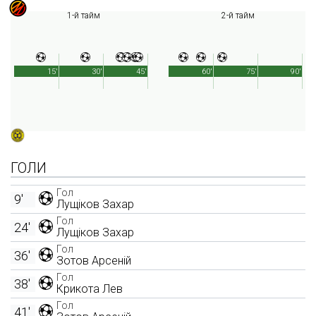
1-й тайм
2-й тайм
15'
30'
45'
60'
75'
90'
ГОЛИ
Гол
9'
Лущіков Захар
Гол
24'
Лущіков Захар
Гол
36'
Зотов Арсеній
Гол
38'
Крикота Лев
Гол
41'