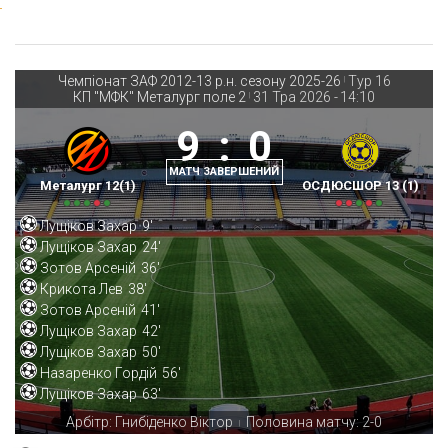
Чемпіонат ЗАФ 2012-13 р.н. сезону 2025-26
Тур 16
|
КП "МФК" Металург поле 2
31 Тра 2026
-
14:10
|
9
:
0
МАТЧ ЗАВЕРШЕНИЙ
Металург 12(1)
ОСДЮСШОР 13 (1)
Лущіков Захар
9'
Лущіков Захар
24'
Зотов Арсеній
36'
Крикота Лев
38'
Зотов Арсеній
41'
Лущіков Захар
42'
Лущіков Захар
50'
Назаренко Гордій
56'
Лущіков Захар
63'
Арбітр: Гнибіденко Віктор
Половина матчу: 2-0
|