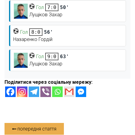
Гол
50'
7:0
Лущіков Захар
Гол
56'
8:0
Назаренко Гордій
Гол
63'
9:0
Лущіков Захар
Поділитися через соціальну мережу:
попередня стаття