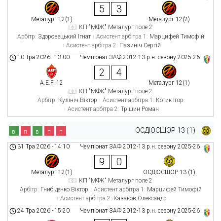
5
3
Металург 12(1)
Металург 12(2)
КП "МФК" Металург поле 2
Арбітр:
Здоровецький Ігнат
Асистент арбітра 1:
Марцифей Тимофій
Асистент арбітра 2:
Пазиніч Сергій
10 Тра 2026
-
13:00
Чемпіонат ЗАФ 2012-13 р.н. сезону 2025-26
2
4
A.E.F. 12
Металург 12(1)
КП "МФК" Металург поле 2
Арбітр:
Кулініч Віктор
Асистент арбітра 1:
Котик Ігор
Асистент арбітра 2:
Трішин Роман
ОСДЮСШОР 13 (1)
в
п
в
п
п
31 Тра 2026
-
14:10
Чемпіонат ЗАФ 2012-13 р.н. сезону 2025-26
9
0
Металург 12(1)
ОСДЮСШОР 13 (1)
КП "МФК" Металург поле 2
Арбітр:
Гнибіденко Віктор
Асистент арбітра 1:
Марцифей Тимофій
Асистент арбітра 2:
Казаков Олександр
24 Тра 2026
-
15:20
Чемпіонат ЗАФ 2012-13 р.н. сезону 2025-26