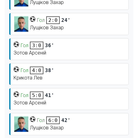
Лущіков Захар
Гол
24'
2:0
Лущіков Захар
Гол
36'
3:0
Зотов Арсеній
Гол
38'
4:0
Крикота Лев
Гол
41'
5:0
Зотов Арсеній
Гол
42'
6:0
Лущіков Захар