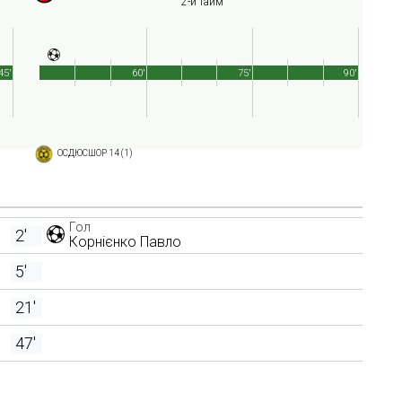
2-й тайм
45'
60'
75'
90'
ОСДЮСШОР 14 (1)
Гол
2'
Корнієнко Павло
5'
21'
47'