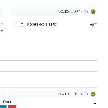
ОСДЮСШОР 14 (1)
Корнієнко Павло
У
21'
2'
47'
ОСДЮСШОР 14 (1)
Голи
1