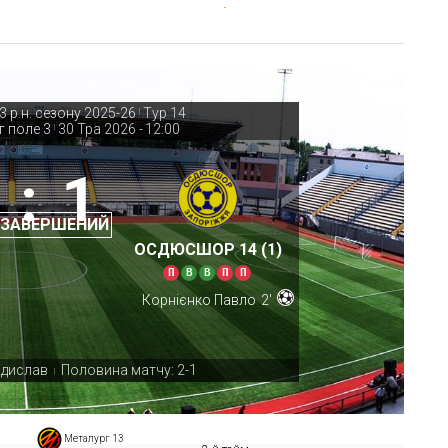
 р.н. сезону 2025-26
Тур 14
|
г поле 3
30 Тра 2026
-
12:00
|
:
1
 ЗАВЕРШЕНИЙ
ОСДЮСШОР 14 (1)
П
В
В
П
П
Корнієнко Павло
2'
адислав
Половина матчу: 2-1
|
Металург 13