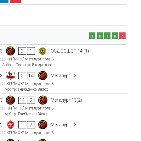
в
в
в
в
п
3
1
13
ОСДЮСШОР 14 (1)
КП "МФК" Металург поле 3
Арбітр:
Петренко Владислав
0
14
13
Металург 13
КП "МФК" Металург поле 3
Арбітр:
Гнибіденко Віктор
11
2
13
Металург 13(2)
КП "МФК" Металург поле 3
Арбітр:
Гнибіденко Віктор
1
7
2)
Металург 13
КП "МФК" Металург поле 3