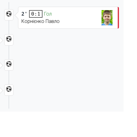
2'
Гол
0:1
Корнієнко Павло