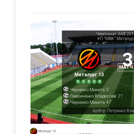
Чемпіонат ЗАФ 2013
КП "МФК" Металур
3
МАТЧ
Металург 13
В
В
В
В
В
Черненко Микита
5'
Лавриненко Владислав
21'
Черненко Микита
47'
Арбітр: Петренко Вл
Металург 13