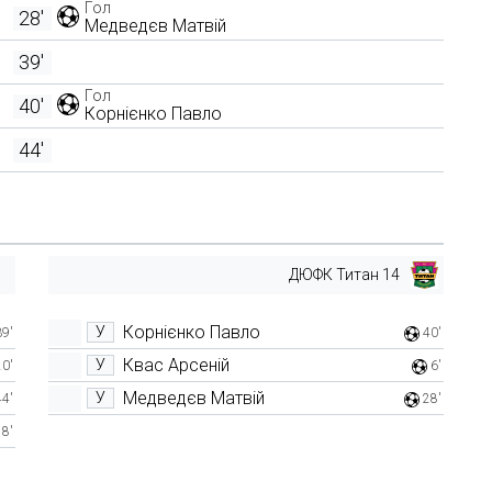
Гол
28'
Медведєв Матвій
39'
Гол
40'
Корнієнко Павло
44'
ДЮФК Титан 14
Корнієнко Павло
У
39'
40'
Квас Арсеній
У
20'
6'
Медведєв Матвій
У
44'
28'
18'