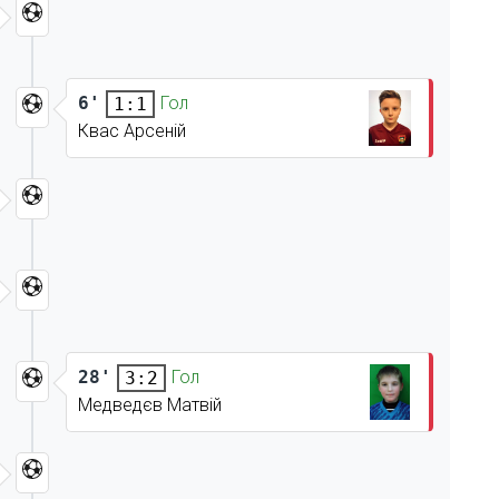
6'
Гол
1:1
Квас Арсеній
28'
Гол
3:2
Медведєв Матвій