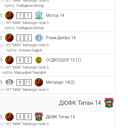
КП "МФК" Металург поле 3
Арбітр:
Гнибіденко Віктор
7
1
2)
Мотор 14
КП "МФК" Металург поле 3
Арбітр:
Гнибіденко Віктор
2
2
2)
Рома-Дніпро 14
КП "МФК" Металург поле 3
Арбітр:
Калина Андрій
6
2
2)
ОСДЮСШОР 15 (1)
КП "МФК" Металург поле 3
Арбітр:
Марцифей Тимофій
0
11
2)
Металург 14(2)
КП "МФК" Металург поле 3
ДЮФК Титан 14
5
3
2)
ДЮФК Титан 14
КП "МФК" Металург поле 3