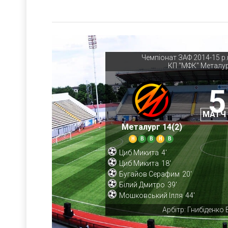
Чемпіонат ЗАФ 2014-15 р.н
КП "МФК" Металур
5
МАТЧ
Металург 14(2)
Н
В
В
Н
В
Циб Микита
4'
Циб Микита
18'
Бугайов Серафим
20'
Білий Дмитро
39'
Мошковський Ілля
44'
Арбітр: Гнибіденко 