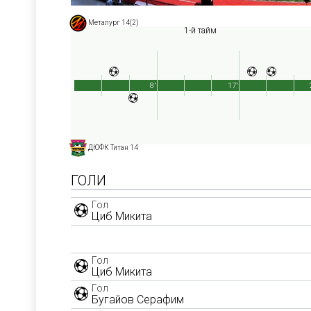
Металург 14(2)
1-й тайм
8'
17'
ДЮФК Титан 14
ГОЛИ
Гол
Циб Микита
Гол
Циб Микита
Гол
Бугайов Серафим