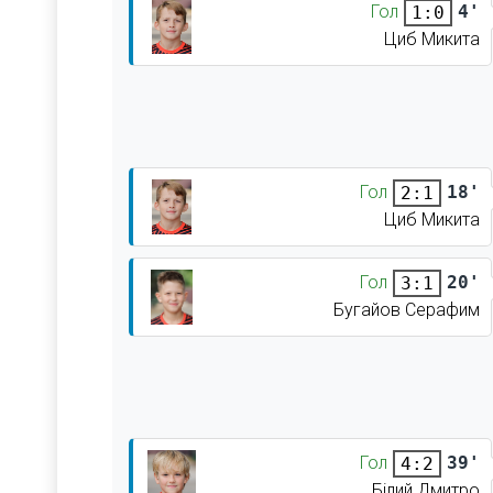
Гол
4'
1:0
Циб Микита
Гол
18'
2:1
Циб Микита
Гол
20'
3:1
Бугайов Серафим
Гол
39'
4:2
Білий Дмитро