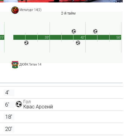
Металург 14(2)
2-й тайм
25'
33'
42'
50'
ДЮФК Титан 14
4'
Гол
6'
Квас Арсеній
18'
20'