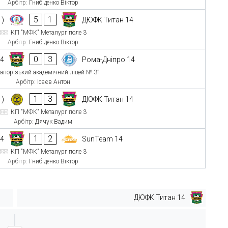
Арбітр:
Гнибіденко Віктор
5
1
1)
ДЮФК Титан 14
КП "МФК" Металург поле 3
Арбітр:
Гнибіденко Віктор
0
3
14
Рома-Дніпро 14
апорізький академічний ліцей № 31
Арбітр:
Ісаєв Антон
1
3
1)
ДЮФК Титан 14
КП "МФК" Металург поле 3
Арбітр:
Дячук Вадим
1
2
14
SunTeam 14
КП "МФК" Металург поле 3
Арбітр:
Гнибіденко Віктор
ДЮФК Титан 14