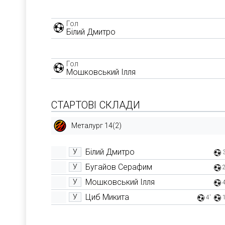
Гол
Білий Дмитро
Гол
Мошковський Ілля
СТАРТОВІ СКЛАДИ
Металург 14(2)
Білий Дмитро
У
Бугайов Серафим
У
Мошковський Ілля
У
Циб Микита
У
4'