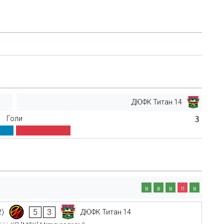
ДЮФК Титан 14
Голи
3
в
в
в
п
в
5
3
2)
ДЮФК Титан 14