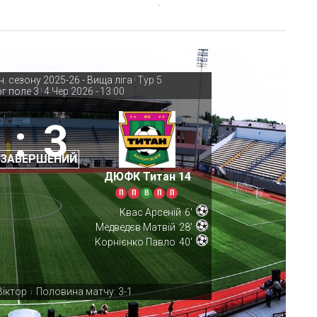
. сезону 2025-26 - Вища ліга
Тур 5
|
г поле 3
4 Чер 2026
-
13:00
|
:
3
 ЗАВЕРШЕНИЙ
ДЮФК Титан 14
П
П
В
П
П
Квас Арсеній
6'
Медведєв Матвій
28'
Корнієнко Павло
40'
Віктор
Половина матчу: 3-1
|