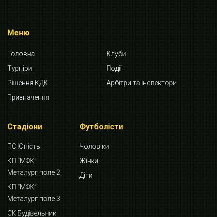
Меню
Головна
Клуби
Турніри
Події
Рішення КДК
Арбітри та інспектори
Призначення
Стадіони
Футболісти
ПС Юність
Чоловіки
КП “МФК”
Жінки
Металург поле 2
Діти
КП “МФК”
Металург поле 3
СК Будівельник