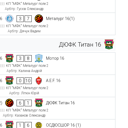
КП "МФК" Металург поле 2
Арбітр:
Гусєв Олександр
3
7
16
Металург 16(1)
КП "МФК" Металург поле 2
Арбітр:
Дячук Вадим
ДЮФК Титан 16
3
8
16
Мотор 16
КП "МФК" Металург поле 2
Арбітр:
Калина Андрій
0
10
16
A.E.F. 16
КП "МФК" Металург поле 2
Арбітр:
Літкін Юрій
6
1
2)
ДЮФК Титан 16
КП "МФК" Металург поле 2
Арбітр:
Казаков Олександр
1
6
16
ОСДЮСШОР 16 (1)