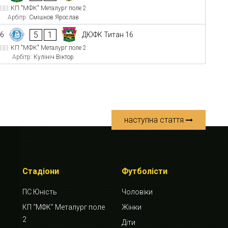
КП "МФК" Металург поле 2
Арбітр:
Смішков Ярослав
5
1
16
ДЮФК Титан 16
КП "МФК" Металург поле 2
Арбітр:
Кулініч Віктор
наступна стаття
Стадіони
Футболісти
ПС Юність
Чоловіки
КП “МФК” Металург поле
Жінки
2
Діти