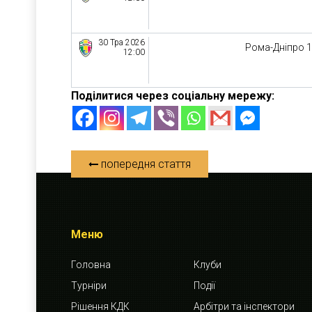
30 Тра 2026
Рома-Дніпро 
12:00
Поділитися через соціальну мережу:
попередня стаття
Меню
Головна
Клуби
Турніри
Події
Рішення КДК
Арбітри та інспектори