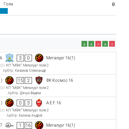
Голи
0
в
в
п
в
п
3
0
16
Металург 16(1)
КП "МФК" Металург поле 2
Арбітр:
Казаков Олександр
15
2
1)
ФК Космос 16
КП "МФК" Металург поле 2
Арбітр:
Дячук Вадим
0
3
1)
A.E.F. 16
КП "МФК" Металург поле 2
Арбітр:
Калина Андрій
1
16
17
Металург 16(1)