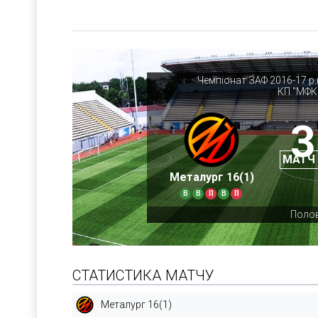
Чемпіонат ЗАФ 2016-17 р.н
КП "МФК
3
МАТЧ
Металург 16(1)
В
В
П
В
П
Полов
СТАТИСТИКА МАТЧУ
Металург 16(1)