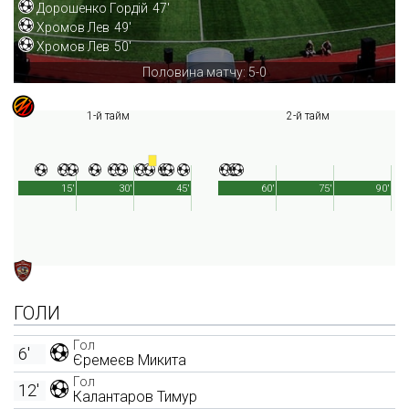
Дорошенко Гордій
47'
Хромов Лев
49'
Хромов Лев
50'
Половина матчу: 5-0
1-й тайм
2-й тайм
15'
30'
45'
60'
75'
90'
ГОЛИ
Гол
6'
Єремеєв Микита
Гол
12'
Калантаров Тимур