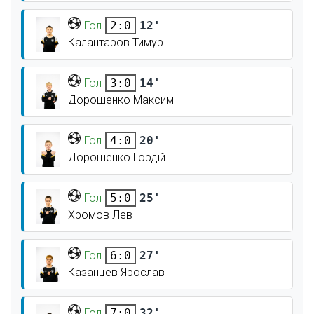
Гол
12'
2:0
Калантаров Тимур
Гол
14'
3:0
Дорошенко Максим
Гол
20'
4:0
Дорошенко Гордій
Гол
25'
5:0
Хромов Лев
Гол
27'
6:0
Казанцев Ярослав
Гол
32'
7:0