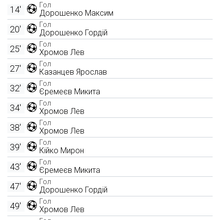
Гол
14'
Дорошенко Максим
Гол
20'
Дорошенко Гордій
Гол
25'
Хромов Лев
Гол
27'
Казанцев Ярослав
Гол
32'
Єремеєв Микита
Гол
34'
Хромов Лев
Гол
38'
Хромов Лев
Гол
39'
Кійко Мирон
Гол
43'
Єремеєв Микита
Гол
47'
Дорошенко Гордій
Гол
49'
Хромов Лев