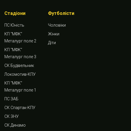
Стадіони
Футболісти
ПС Юність
Чоловіки
КП “МФК”
Жінки
Металург поле 2
Діти
КП “МФК”
Металург поле 3
СК Будівельник
Локомотив-КПУ
КП “МФК”
Металург поле 1
ПС ЗАБ
СК Спартак-КПУ
СК ЗНУ
СК Динамо