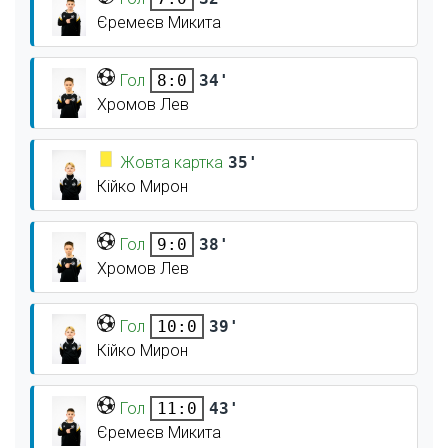
Єремеєв Микита
Гол
34'
8:0
Хромов Лев
Жовта картка
35'
Кійко Мирон
Гол
38'
9:0
Хромов Лев
Гол
39'
10:0
Кійко Мирон
Гол
43'
11:0
Єремеєв Микита