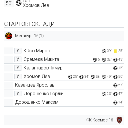
Гол
50'
Хромов Лев
СТАРТОВІ СКЛАДИ
Металург 16(1)
Кійко Мирон
У
39'
35'
Єремеєв Микита
У
6'
32'
43'
Калантаров Тимур
У
12'
Хромов Лев
У
25'
34'
38'
49'
50'
Казанцев Ярослав
27'
Дорошенко Гордій
У
20'
47'
Дорошенко Максим
14'
ФК Космос 16