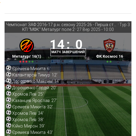
Чемпіонат ЗАФ 2016-17 р.н. сезону 2025-26 - Перша стадія
Тур 3
|
КП "МФК" Металург поле 2
27 Вер 2025
-
10:00
|
14
:
0
МАТЧ ЗАВЕРШЕНИЙ
Металург 16(1)
ФК Космос 16
Єремеєв Микита
6'
Калантаров Тимур
12'
Дорошенко Максим
14'
Дорошенко Гордій
20'
Хромов Лев
25'
Казанцев Ярослав
27'
Єремеєв Микита
32'
Хромов Лев
34'
Хромов Лев
38'
Кійко Мирон
39'
Єремеєв Микита
43'